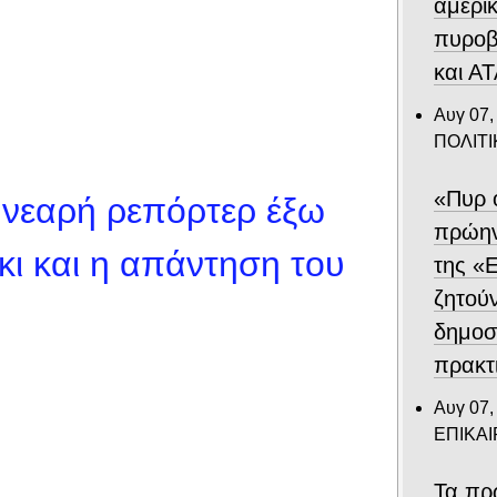
αμερι
πυροβ
και Α
Αυγ 07,
ΠΟΛΙΤΙ
«Πυρ 
νεαρή ρεπόρτερ έξω
πρώην
ι και η απάντηση του
της «Ε
ζητού
δημοσ
πρακτ
Αυγ 07,
ΕΠΙΚΑ
Τα πρ