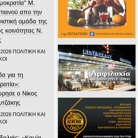
ημοκρατία" Μ.
τιανού απο την
νιστική ομάδα της
ς κοινότητας Ν.
ς
 2026
ΠΟΛΙΤΙΚΗ ΚΑΙ
ΚΟΙ
α για τη
ρατία»:
ρησε ο Νίκος
τζάκης
 2026
ΠΟΛΙΤΙΚΗ ΚΑΙ
ΚΟΙ
δαλιάς: «Καμία