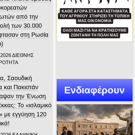
οκορεατών
ιωτών από την
ολή των 30.000
φτασαν στη Ρωσία
ο)
 2026
ΔΙΕΘΝΗΣ
ΙΡΟΤΗΤΑ
ία, Σαουδική
α και Πακιστάν
Ενδιαφέρουν
αψαν την Ένωση
έκκας: Το «ισλαμικό
 με εγγύηση 120
ικά!
 2026
ΕΛΛΗΝΙΚΗ