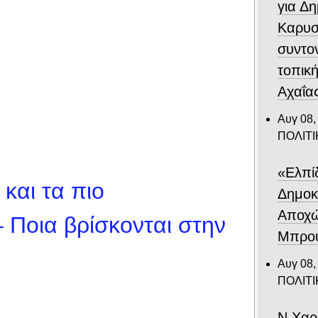
για Δ
Καρυσ
συντο
τοπική
Αχαΐα
Αυγ 08,
ΠΟΛΙΤΙ
«Ελπίδ
 και τα πιο
Δημοκ
Αποχώ
 Ποια βρίσκονται στην
Μπρου
Αυγ 08,
ΠΟΛΙΤΙ
Ν.Χαρ