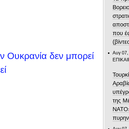
Βορει
στρατ
αποστ
που έ
(βίντε
Αυγ 07,
ν Ουκρανία δεν μπορεί
ΕΠΙΚΑ
εί
Τουρκ
Αραβί
υπέγρ
της Μ
ΝΑΤΟ»
πυρην
Αυγ 07,