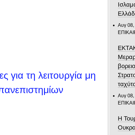
Ισλαμ
Ελλάδ
Αυγ 08,
ΕΠΙΚΑ
ΕΚΤΑΚ
Μεραρ
βορει
 για τη λειτουργία μη
Στρατ
ταχύτ
πανεπιστημίων
Αυγ 08,
ΕΠΙΚΑ
Η Του
Ουκρα