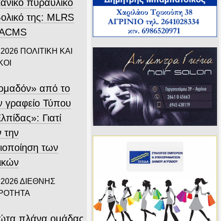
κανικό πυραυλικό
ολικό της: MLRS
ΤΑCMS
 2026
ΠΟΛΙΤΙΚΗ ΚΑΙ
ΚΟΙ
ομαδόν» από το
 γραφείο Τύπου
λπίδας»: Γιατί
ν την
ιοποίηση των
ικών
 2026
ΔΙΕΘΝΗΣ
ΙΡΟΤΗΤΑ
ώτα πλάνα ομάδας