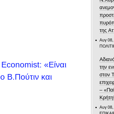
ανεμο
προστ
πυρόπ
της Ατ
Αυγ 08,
ΠΟΛΙΤΙ
Αδιαν
Economist: «Είναι
την ε
στον 
ο Β.Πούτιν και
επιχε
– «Παί
Κρήτη
Αυγ 08,
ΕΠΙΚΑ