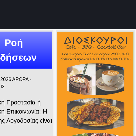
Ροή
ιδήσεων
 2026
ΑΡΘΡΑ -
ΙΣ
ική Προστασία ή
κή Επικοινωνία; Η
ης Λογοδοσίας είναι
.