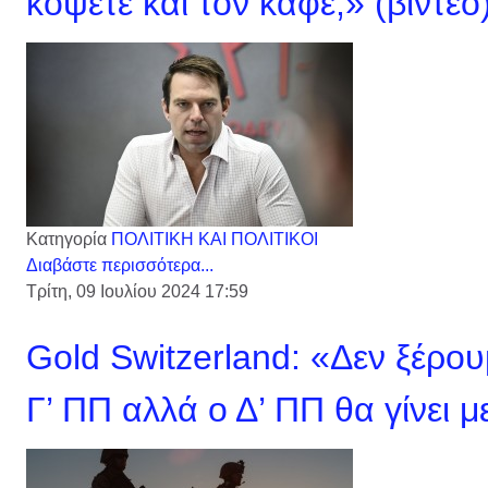
κόψετε και τον καφέ;» (βίντεο
Κατηγορία
ΠΟΛΙΤΙΚΗ ΚΑΙ ΠΟΛΙΤΙΚΟΙ
Διαβάστε περισσότερα...
Τρίτη, 09 Ιουλίου 2024 17:59
Gold Switzerland: «Δεν ξέρουμ
Γ’ ΠΠ αλλά ο Δ’ ΠΠ θα γίνει μ