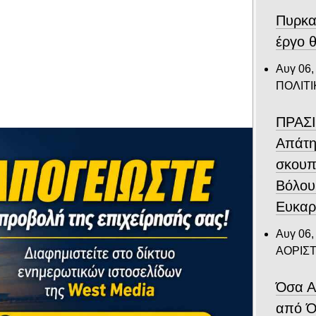
Πυρκα
έργο θ
Αυγ 06,
ΠΟΛΙΤΙ
ΠΡΑΣΙ
Απάτη
σκουπ
Βόλου
Ευκαρ
Αυγ 06,
ΑΟΡΙΣ
Όσα Α
από Ό