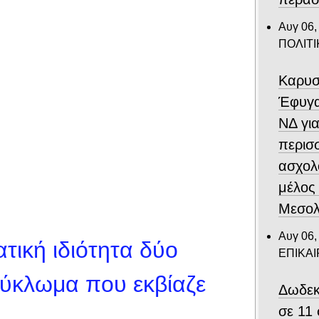
Αυγ 06,
ΠΟΛΙΤΙ
Καρυσ
Έφυγα
ΝΔ για
περισ
ασχολ
μέλος
Μεσολ
Αυγ 06,
τική ιδιότητα δύο
ΕΠΙΚΑ
κύκλωμα που εκβίαζε
Δωδεκ
σε 11