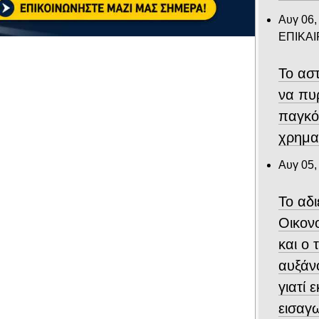
Αυγ 06,
ΕΠΙΚΑ
Το αστ
να πυ
παγκό
χρημα
Αυγ 05,
Το αδ
Οικον
και ο
αυξάν
γιατί 
εισαγ