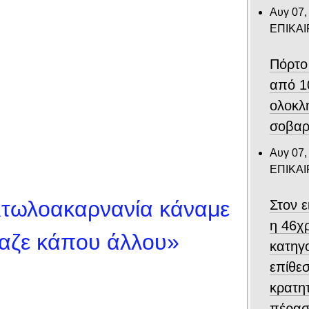
Αυγ 07,
ΕΠΙΚΑ
Πόρτο
από 1
ολοκλ
σοβαρ
Αυγ 07,
ΕΠΙΚΑ
Αιτωλοακαρνανία κάναμε
Στον 
η 46χ
αζε κάπου άλλου»
κατηγο
επίθεσ
κρατη
πέρασ