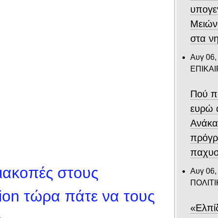
υπογε
Μειών
στα ν
Αυγ 06,
ΕΠΙΚΑ
Πού π
ευρώ 
Ανάκα
πρόγρ
παχυσ
ιακοπές στους
Αυγ 06,
ΠΟΛΙΤΙ
tion τώρα πάτε να τους
«Ελπί