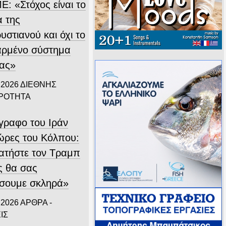
Ε: «Στόχος είναι το
α της
στιανού και όχι το
αρμένο σύστημα
ίας»
 2026
ΔΙΕΘΝΗΣ
ΙΡΟΤΗΤΑ
ίγραφο του Ιράν
χώρες του Κόλπου:
ατήστε τον Τραμπ
ς θα σας
σουμε σκληρά»
 2026
ΑΡΘΡΑ -
ΙΣ