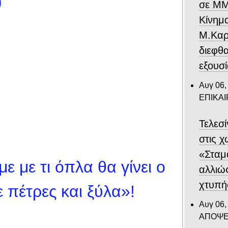
)
σε ΜΜ
Κίνημ
Μ.Καρυ
διεφθ
εξουσ
Αυγ 06,
ΕΠΙΚΑ
Τελεσ
στις 
«Σταμ
ε με τι όπλα θα γίνει ο
αλλιώ
χτυπή
ε πέτρες και ξύλα»!
Αυγ 06,
ΑΠΟΨΕ