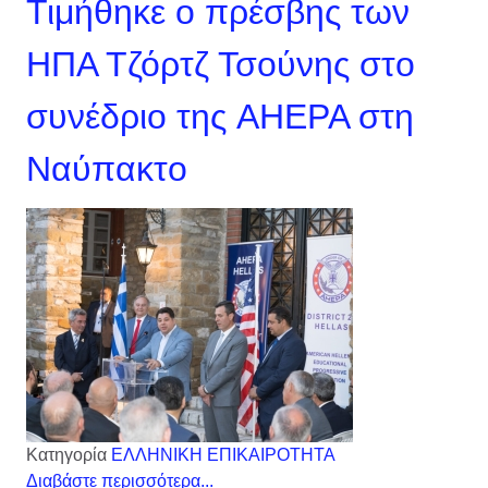
Τιμήθηκε ο πρέσβης των
ΗΠΑ Τζόρτζ Τσούνης στο
συνέδριο της AHEPA στη
Ναύπακτο
Κατηγορία
ΕΛΛΗΝΙΚΗ ΕΠΙΚΑΙΡΟΤΗΤΑ
Διαβάστε περισσότερα...