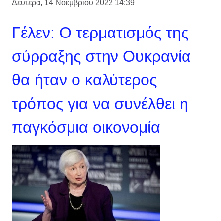
Δευτέρα, 14 Νοεμβρίου 2022 14:39
Γέλεν: Ο τερματισμός της
σύρραξης στην Ουκρανία
θα ήταν ο καλύτερος
τρόπος για να συνέλθει η
παγκόσμια οικονομία