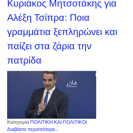
Κυριάκος Μητσοτάκης για
Αλέξη Τσίπρα: Ποια
γραμμάτια ξεπληρώνει και
παίζει στα ζάρια την
πατρίδα
Κατηγορία
ΠΟΛΙΤΙΚΗ ΚΑΙ ΠΟΛΙΤΙΚΟΙ
Διαβάστε περισσότερα...