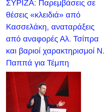
ΣΥΡΙΖΑ: Παρεμβάσεις σε
θέσεις «κλειδιά» από
Κασσελάκη, αναταράξεις
από αναφορές Αλ. Τσίπρα
και βαριοί χαρακτηρισμοί Ν.
Παππά για Τέμπη