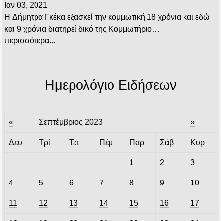
Ιαν 03, 2021
H Δήμητρα Γκέκα εξασκεί την κομμωτική 18 χρόνια και εδώ
και 9 χρόνια διατηρεί δικό της Κομμωτήριο…
περισσότερα...
Ημερολόγιο Ειδήσεων
«
Σεπτέμβριος 2023
»
Δευ
Τρί
Τετ
Πέμ
Παρ
Σάβ
Κυρ
1
2
3
4
5
6
7
8
9
10
11
12
13
14
15
16
17