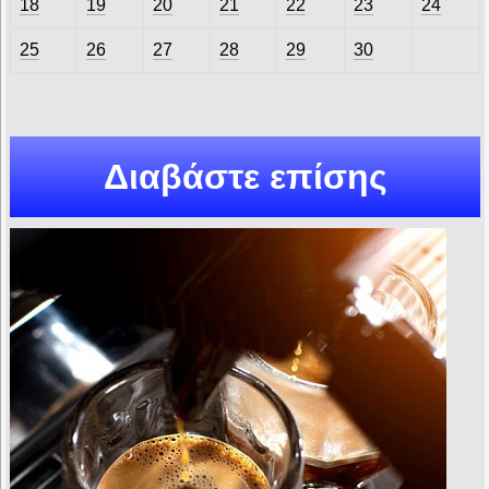
18
19
20
21
22
23
24
25
26
27
28
29
30
Διαβάστε επίσης