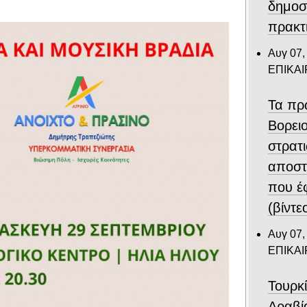
δημοσ
πρακτ
Αυγ 07,
ΕΠΙΚΑ
Τα πρ
Βορει
στρατ
αποστ
που έ
(βίντε
Αυγ 07,
ΕΠΙΚΑ
Τουρκ
Αραβί