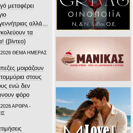
γό μεταφέρει
γιο
γεννήτριας αλλά…
σκολεύουν τα
! (βίντεο)
 2026
ΘΕΜΑ ΗΜΕΡΑΣ
άπεζες μοιράζουν
ατομμύρια στους
ους ενώ δεν
νουν φόρο
 2026
ΑΡΘΡΑ -
ΙΣ
τιμήσεις