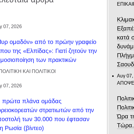
ΕΠΙΚΑ
Κλιμα
γ 07, 2026
Eξαπέ
κατά 
υρ ομαδόν» από το πρώην γραφείο
δυνάμ
που της «Ελπίδας»: Γιατί ζητούν την
Πλήγμ
μοσιοποίηση των πρακτικών
Σαουδ
ΠΟΛΙΤΙΚΗ ΚΑΙ ΠΟΛΙΤΙΚΟΙ
Αυγ 07,
ΑΠΟΨΕ
γ 07, 2026
Πολιτ
α πρώτα πλάνα ομάδας
Πολιτι
ρειοκορεατών στρατιωτών από την
Ώρα τ
οστολή των 30.000 που έφτασαν
Τώρα
η Ρωσία (βίντεο)