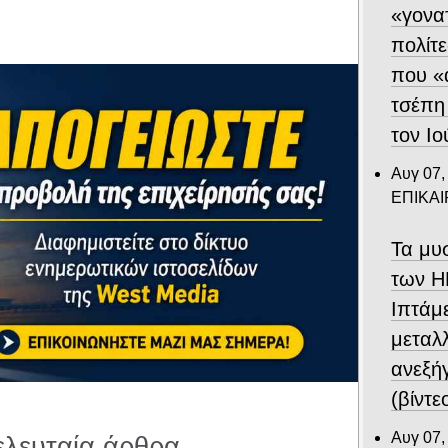
«γονα
πολίτε
που «
τσέπη
τον Ιο
Αυγ 07,
ΕΠΙΚΑ
Τα μυ
των Η
Ιπτάμ
μεταλλ
ανεξή
(βίντε
Αυγ 07,
ελευταία άρθρα