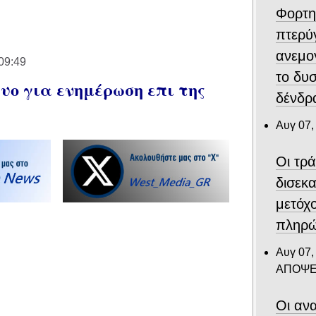
Φορτη
πτερύ
ανεμο
09:49
το δυ
ο για ενημέρωση επι της
δένδρα
Αυγ 07,
Οι τρ
δισεκ
μετόχ
πληρώ
Αυγ 07,
ΑΠΟΨΕ
Οι ανα