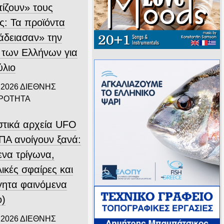
τίζουν» τους
ς: Τα προϊόντα
άδειασαν» την
 των Ελλήνων για
ύλιο
 2026
ΔΙΕΘΝΗΣ
ΙΡΟΤΗΤΑ
στικά αρχεία UFO
ΠΑ ανοίγουν ξανά:
ενα τρίγωνα,
ικές σφαίρες και
γητα φαινόμενα
ο)
 2026
ΔΙΕΘΝΗΣ