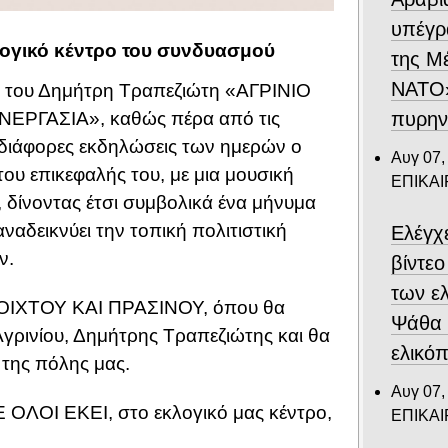
υπέγρ
λογικό κέντρο του συνδυασμού
της Μ
ΝΑΤΟ»
ς του Δημήτρη Τραπεζιώτη «ΑΓΡΙΝΙΟ
πυρην
ΡΓΑΣΙΑ», καθώς πέρα από τις
ις διάφορες εκδηλώσεις των ημερών ο
Αυγ 07,
ου επικεφαλής του, με μια μουσική
ΕΠΙΚΑ
 δίνοντας έτσι συμβολικά ένα μήνυμα
ναδεικνύει την τοπική πολιτιστική
Ελέγχ
ν.
βίντε
των ε
ΑΝΟΙΧΤΟΥ ΚΑΙ ΠΡΑΣΙΝΟΥ, όπου θα
Ψάθα –
γρινίου, Δημήτρης Τραπεζιώτης και θα
ελικό
της πόλης μας.
Αυγ 07,
ΟΛΟΙ ΕΚΕΙ, στο εκλογικό μας κέντρο,
ΕΠΙΚΑ