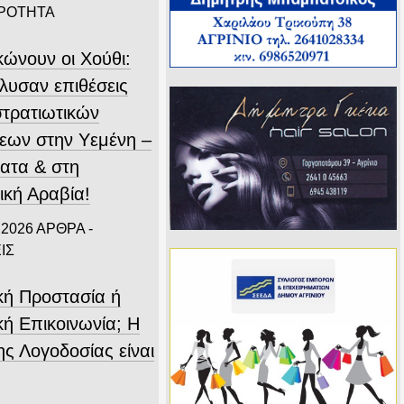
ΙΡΟΤΗΤΑ
κώνουν οι Χούθι:
λυσαν επιθέσεις
στρατιωτικών
εων στην Υεμένη –
ατα & στη
ική Αραβία!
 2026
ΑΡΘΡΑ -
ΙΣ
ική Προστασία ή
κή Επικοινωνία; Η
ης Λογοδοσίας είναι
.