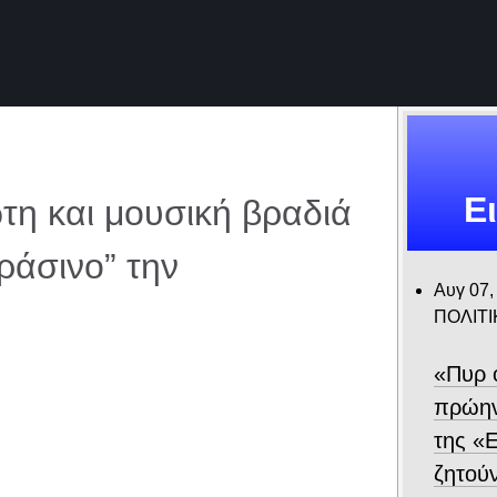
Ε
τη και μουσική βραδιά
Πράσινο” την
Αυγ 07,
ΠΟΛΙΤΙ
«Πυρ 
πρώην
της «Ε
ζητού