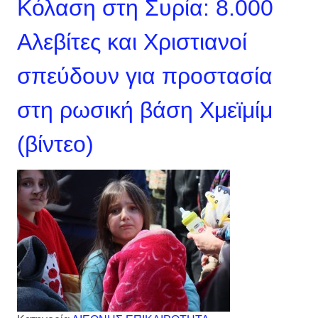
Κόλαση στη Συρία: 8.000
Αλεβίτες και Χριστιανοί
σπεύδουν για προστασία
στη ρωσική βάση Χμεϊμίμ
(βίντεο)