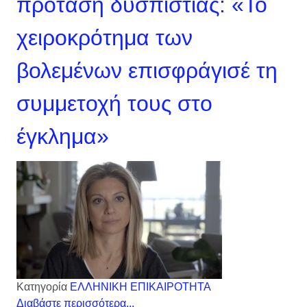
πρόταση δυσπιστίας: «Το
χειροκρότημα των
βολεμένων επισφράγισέ τη
συμμετοχή τους στο
έγκλημα»
Κατηγορία
ΕΛΛΗΝΙΚΗ ΕΠΙΚΑΙΡΟΤΗΤΑ
Διαβάστε περισσότερα...