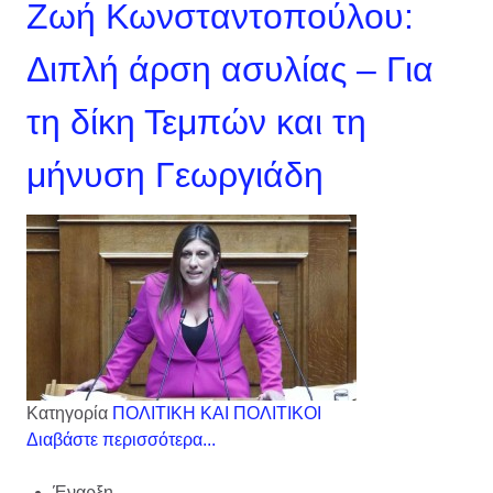
Ζωή Κωνσταντοπούλου:
Διπλή άρση ασυλίας – Για
τη δίκη Τεμπών και τη
μήνυση Γεωργιάδη
Κατηγορία
ΠΟΛΙΤΙΚΗ ΚΑΙ ΠΟΛΙΤΙΚΟΙ
Διαβάστε περισσότερα...
Έναρξη