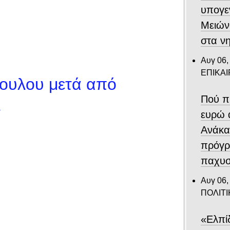
υπογε
Μειών
στα ν
Αυγ 06,
ΕΠΙΚΑ
πουλου μετά από
Πού π
»
ευρώ 
Ανάκα
πρόγρ
παχυσ
Αυγ 06,
ΠΟΛΙΤΙ
«Ελπί