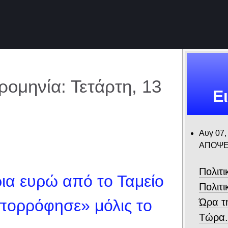
ομηνία: Τετάρτη, 13
Ε
Αυγ 07,
ΑΠΟΨΕ
Πολιτ
ια ευρώ από το Ταμείο
Πολιτι
Ώρα τ
πορρόφησε» μόλις το
Τώρα