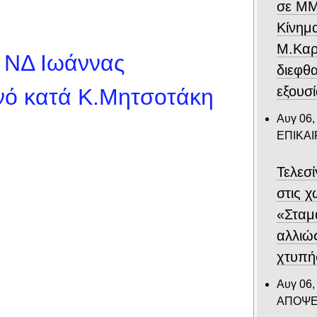
σε ΜΜ
Κίνημ
Μ.Καρυ
ς ΝΔ Ιωάννας
διεφθ
εξουσ
υνό κατά Κ.Μητσοτάκη
Αυγ 06,
ΕΠΙΚΑ
Τελεσ
στις 
«Σταμ
αλλιώ
χτυπή
Αυγ 06,
ΑΠΟΨΕ