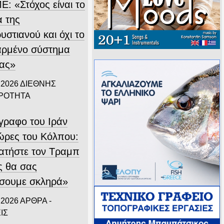
Ε: «Στόχος είναι το
α της
στιανού και όχι το
αρμένο σύστημα
ίας»
 2026
ΔΙΕΘΝΗΣ
ΙΡΟΤΗΤΑ
ίγραφο του Ιράν
χώρες του Κόλπου:
ατήστε τον Τραμπ
ς θα σας
σουμε σκληρά»
 2026
ΑΡΘΡΑ -
ΙΣ