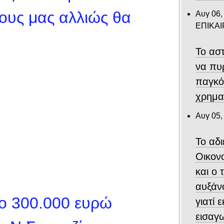
ους μας αλλιώς θα
Αυγ 06,
ΕΠΙΚΑ
Το αστ
να πυ
παγκό
χρημα
Αυγ 05,
Το αδ
Οικον
και ο
αυξάν
μο 300.000 ευρώ
γιατί 
εισαγ