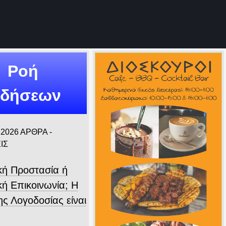
Ροή
ιδήσεων
 2026
ΑΡΘΡΑ -
ΙΣ
ική Προστασία ή
κή Επικοινωνία; Η
ης Λογοδοσίας είναι
.