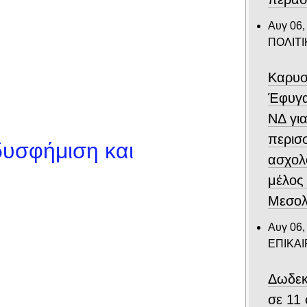
Αυγ 06,
ΠΟΛΙΤΙ
Καρυσ
Έφυγα
ΝΔ για
περισ
δυσφήμιση και
ασχολ
μέλος
Μεσολ
Αυγ 06,
ΕΠΙΚΑ
Δωδεκ
σε 11