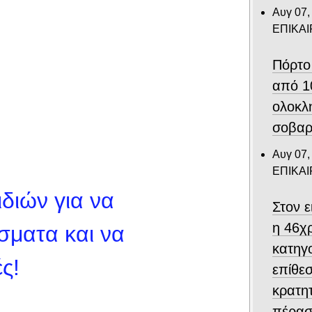
Αυγ 07,
ΕΠΙΚΑ
Πόρτο
από 1
ολοκλ
σοβαρ
Αυγ 07,
ΕΠΙΚΑ
διών για να
Στον 
η 46χ
σματα και να
κατηγο
ς!
επίθεσ
κρατη
πέρασ