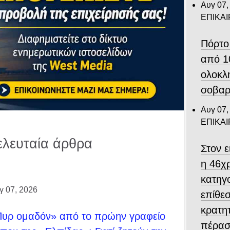
Αυγ 07,
ΕΠΙΚΑ
Πόρτο
από 1
ολοκλ
σοβαρ
Αυγ 07,
ΕΠΙΚΑ
ελευταία άρθρα
Στον 
η 46χ
κατηγο
γ 07, 2026
επίθεσ
κρατη
υρ ομαδόν» από το πρώην γραφείο
πέρασ