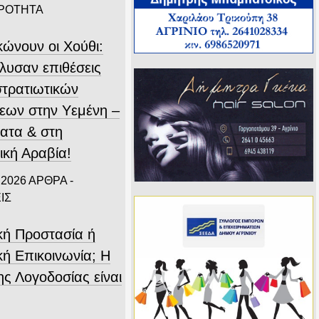
ΙΡΟΤΗΤΑ
κώνουν οι Χούθι:
λυσαν επιθέσεις
στρατιωτικών
εων στην Υεμένη –
ατα & στη
ική Αραβία!
 2026
ΑΡΘΡΑ -
ΙΣ
ική Προστασία ή
κή Επικοινωνία; Η
ης Λογοδοσίας είναι
.