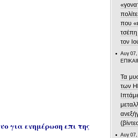
«γονα
πολίτε
που «
τσέπη
τον Ιο
Αυγ 07,
ΕΠΙΚΑ
Τα μυ
των Η
Ιπτάμ
μεταλλ
ανεξή
(βίντε
ο για ενημέρωση επι της
Αυγ 07,