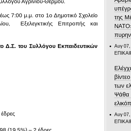
υλλόγου Αγρινίου-Θέρμου.
υπέγρ
 έως 7:00 μ.μ. στο 1ο Δημοτικό Σχολείο
της Μ
λίου, Εξελεγκτικής Επιτροπής και
ΝΑΤΟ»
πυρην
το Δ.Σ. του Συλλόγου Εκπαιδευτικών
Αυγ 07,
ΕΠΙΚΑ
Ελέγχ
βίντε
των ε
Ψάθα –
ελικό
 έδρες
Αυγ 07,
ΕΠΙΚΑ
8 (19.5%) – 2 έδρες