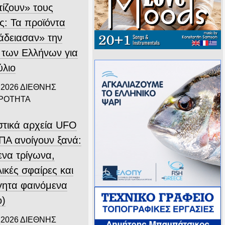
τίζουν» τους
ς: Τα προϊόντα
άδειασαν» την
 των Ελλήνων για
ύλιο
 2026
ΔΙΕΘΝΗΣ
ΙΡΟΤΗΤΑ
στικά αρχεία UFO
ΠΑ ανοίγουν ξανά:
ενα τρίγωνα,
ικές σφαίρες και
γητα φαινόμενα
ο)
 2026
ΔΙΕΘΝΗΣ