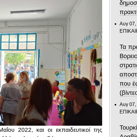
δημοσ
πρακτ
Αυγ 07,
ΕΠΙΚΑ
Τα πρ
Βορει
στρατ
αποστ
που έ
(βίντε
Αυγ 07,
ΕΠΙΚΑ
Τουρκ
ΐου 2022, και οι εκπαιδευτικοί της
Αραβί