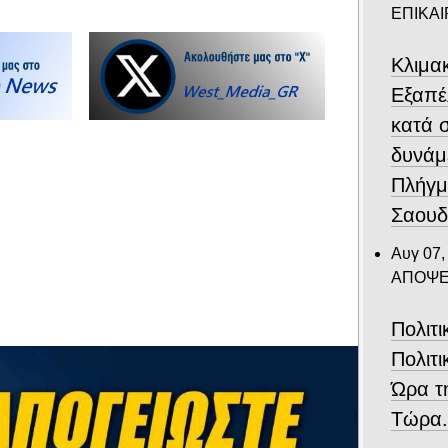
ΕΠΙΚΑ
Κλιμα
Eξαπέ
κατά 
δυνάμ
Πλήγμ
Σαουδ
Αυγ 07,
ΑΠΟΨΕ
Πολιτ
Πολιτι
Ώρα τ
Τώρα