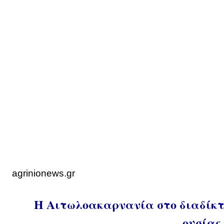
agrinionews.gr
Η Αιτωλοακαρνανία στο διαδίκτυ
ουσίας