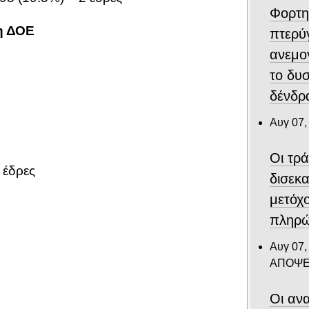
Φορτη
η ΔΟΕ
πτερύ
ανεμο
το δυ
δένδρα
Αυγ 07,
Οι τρ
 έδρες
δισεκ
μετόχ
πληρώ
Αυγ 07,
ΑΠΟΨΕ
Οι ανα