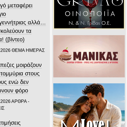
γό μεταφέρει
γιο
γεννήτριας αλλά…
σκολεύουν τα
! (βίντεο)
 2026
ΘΕΜΑ ΗΜΕΡΑΣ
άπεζες μοιράζουν
ατομμύρια στους
ους ενώ δεν
νουν φόρο
 2026
ΑΡΘΡΑ -
ΙΣ
τιμήσεις