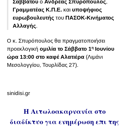
Σαββάτου
ο
Ανδρέας Σπυρόπουλος
,
Γραμματέας Κ.Π.Ε.
και
υποψήφιος
ευρωβουλευτής
του
ΠΑΣΟΚ-Κινήματος
Αλλαγής
.
Ο κ. Σπυρόπουλος θα πραγματοποιήσει
προεκλογική
ομιλία το Σάββατο 1
η
Ιουνίου
ώρα 13:00 στο καφέ Αλατιέρα
(Λιμάνι
Μεσολογγίου, Τουρλίδας 27).
sinidisi.gr
Η Αιτωλοακαρνανία στο
διαδίκτυο για ενημέρωση επι της