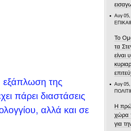
εισαγ
Αυγ 05,
ΕΠΙΚΑ
Το Ομ
τα Στ
είναι 
κυριαρ
επιτε
Η εξάπλωση της
Αυγ 05,
ΠΟΛΙΤΙ
χει πάρει διαστάσεις
Η πρώ
λογγίου, αλλά και σε
χώρα 
για τ