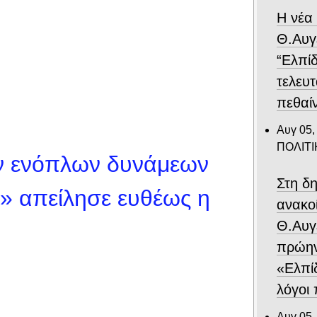
Η νέα
Θ.Αυγ
“Ελπίδ
τελευτ
πεθαίν
Αυγ 05,
ΠΟΛΙΤΙ
ν ενόπλων δυνάμεων
Στη δ
ο» απείλησε ευθέως η
ανακο
Θ.Αυγ
πρώην
«Ελπίδ
λόγοι
Αυγ 05,