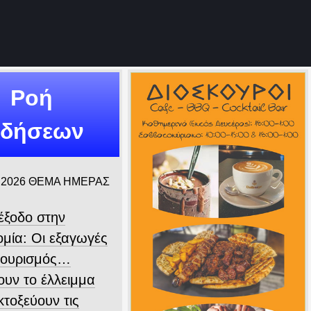
Ροή
ιδήσεων
 2026
ΘΕΜΑ ΗΜΕΡΑΣ
ιέξοδο στην
ομία: Οι εξαγωγές
 τουρισμός…
ουν το έλλειμμα
εκτοξεύουν τις