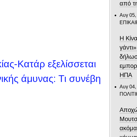
από τ
Αυγ 05,
ΕΠΙΚΑ
Η Κίν
γάντι»
δήλωσ
ίας-Κατάρ εξελίσσεται
εμπορι
ΗΠΑ
ικής άμυνας: Τι συνέβη
Αυγ 04,
ΠΟΛΙΤΙ
Αποχώ
Μουτσ
ακόμα