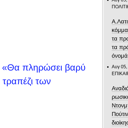
ΠΟΛΙΤΙ
Α.Λατ
κόμμα
τα πρ
τα πρ
όνομά
: «Θα πληρώσει βαρύ
Αυγ 05,
ΕΠΙΚΑ
 τραπέζι των
Αναδιά
ρωσικ
Ντονμ
Πούτιν
διοίκη