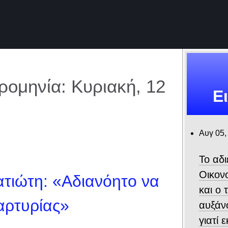
ομηνία: Κυριακή, 12
Ε
Αυγ 05,
Το αδ
Οικον
τιώτη: «Αδιανόητο να
και ο
μαρτυρίας»
αυξάν
γιατί 