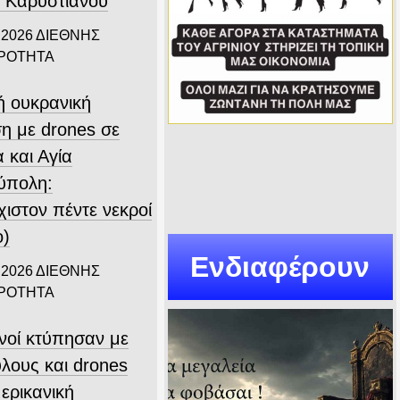
 Καρυστιανού
 2026
ΔΙΕΘΝΗΣ
ΙΡΟΤΗΤΑ
ή ουκρανική
ση με drones σε
 και Αγία
ύπολη:
χιστον πέντε νεκροί
ο)
Ενδιαφέρουν
 2026
ΔΙΕΘΝΗΣ
ΙΡΟΤΗΤΑ
ανοί κτύπησαν με
λους και drones
ερικανική