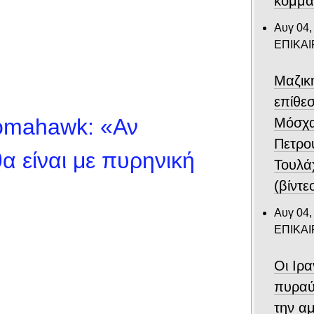
κόμμα
Αυγ 04,
ΕΠΙΚΑ
Μαζικ
επίθε
Tomahawk: «Αν
Μόσχα
Πετρο
α είναι με πυρηνική
Τουλά
(βίντε
Αυγ 04,
ΕΠΙΚΑ
Οι Ιρ
πυραύ
την αμ