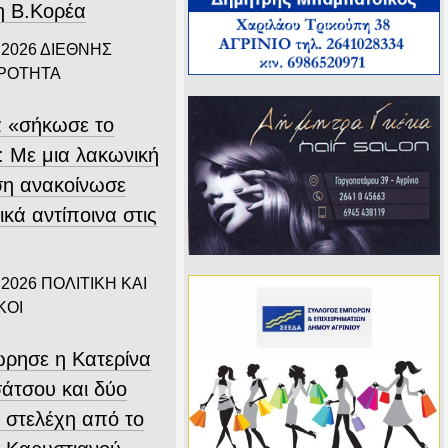
η Β.Κορέα
 2026
ΔΙΕΘΝΗΣ
ΙΡΟΤΗΤΑ
α «σήκωσε το
: Με μια λακωνική
η ανακοίνωσε
κά αντίποινα στις
 2026
ΠΟΛΙΤΙΚΗ ΚΑΙ
ΚΟΙ
ρησε η Κατερίνα
άτσου και δύο
 στελέχη από το