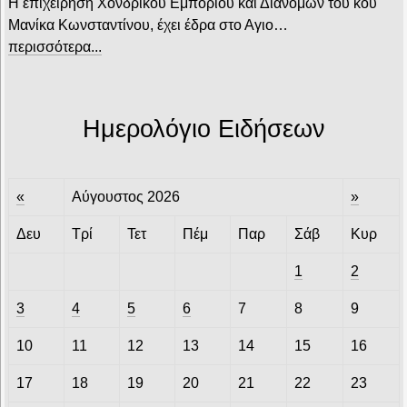
Η επιχείρηση Χονδρικού Εμπορίου και Διανομών του κου
Μανίκα Κωνσταντίνου, έχει έδρα στο Αγιο…
περισσότερα...
Ημερολόγιο Ειδήσεων
«
Αύγουστος 2026
»
Δευ
Τρί
Τετ
Πέμ
Παρ
Σάβ
Κυρ
1
2
3
4
5
6
7
8
9
10
11
12
13
14
15
16
17
18
19
20
21
22
23