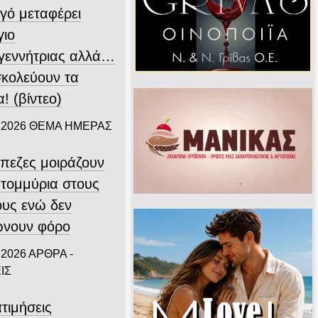
γό μεταφέρει
γιο
γεννήτριας αλλά…
σκολεύουν τα
! (βίντεο)
 2026
ΘΕΜΑ ΗΜΕΡΑΣ
άπεζες μοιράζουν
ατομμύρια στους
ους ενώ δεν
νουν φόρο
 2026
ΑΡΘΡΑ -
ΙΣ
τιμήσεις