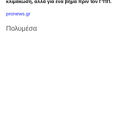
κλιμάκωση, αλλά για ένα βήμα πριν τον Γ’ΠΠ.
pronews.gr
Πολυμέσα