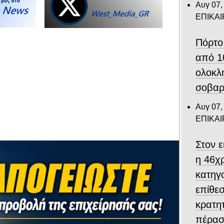
Αυγ 07,
ΕΠΙΚΑ
Πόρτο
από 1
ολοκλ
σοβαρ
Αυγ 07,
ΕΠΙΚΑ
Στον 
η 46χ
κατηγο
επίθεσ
κρατη
πέρασ