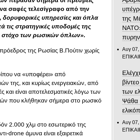
κών πέρασαν σήμερα οι πρέσβεις
υπέγρ
 ένα σαφές τελεσίγραφο από την
, δορυφορικές υπηρεσίες και όπλα
της Μ
ά τις στρατηγικές υποδομές της
ΝΑΤΟ»
ες στόχο των ρωσικών όπλων».
πυρην
Αυγ 07,
ο πρόεδρος της Ρωσίας Β.Πούτιν χωρίς
ΕΠΙΚΑ
Ελέγχ
ρίπου να «υποφέρει» από
βίντε
ν της, και κυρίως ενεργειακών, από
των ε
τές και είναι αποτελεσματικές λόγω των
ρών που κλήθηκαν σήμερα στο ρωσικό
Ψάθα –
ελικό
Αυγ 07,
δόν 2.000 χλμ στο εσωτερικό της
ΕΠΙΚΑ
τι-drone άμυνα είναι εξαιρετικά