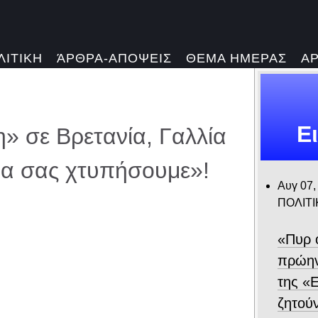
ΛΙΤΙΚΗ
ΆΡΘΡΑ-ΑΠΟΨΕΙΣ
ΘΕΜΑ ΗΜΕΡΑΣ
Α
Ε
η» σε Βρετανία, Γαλλία
Θα σας χτυπήσουμε»!
Αυγ 07,
ΠΟΛΙΤΙ
«Πυρ 
πρώην
της «Ε
ζητού