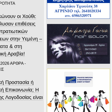
ΙΡΟΤΗΤΑ
κώνουν οι Χούθι:
λυσαν επιθέσεις
στρατιωτικών
εων στην Υεμένη –
ατα & στη
ική Αραβία!
 2026
ΑΡΘΡΑ -
ΙΣ
ική Προστασία ή
κή Επικοινωνία; Η
ης Λογοδοσίας είναι
.