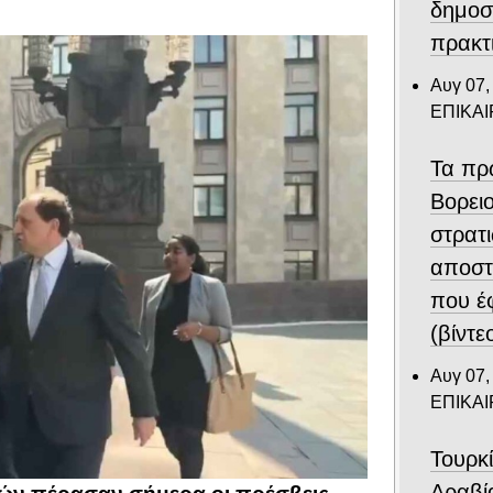
δημοσ
πρακτ
Αυγ 07,
ΕΠΙΚΑ
Τα πρ
Βορει
στρατ
αποστ
που έ
(βίντε
Αυγ 07,
ΕΠΙΚΑ
Τουρκ
Αραβί