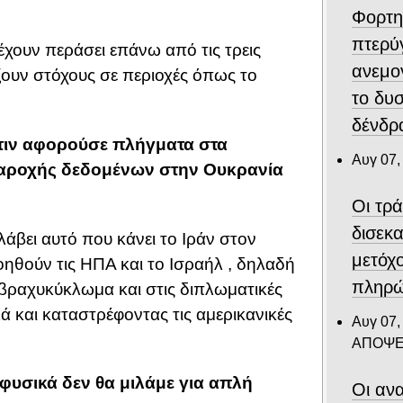
Φορτη
πτερύ
 έχουν περάσει επάνω από τις τρεις
ανεμο
ήξουν στόχους σε περιοχές όπως το
το δυ
δένδρα
ύτιν αφορούσε πλήγματα στα
Αυγ 07,
παροχής δεδομένων στην Ουκρανία
Οι τρ
δισεκ
άβει αυτό που κάνει το Ιράν στον
μετόχ
ηθούν τις ΗΠΑ και το Ισραήλ , δηλαδή
πληρώ
 βραχυκύκλωμα και στις διπλωματικές
 και καταστρέφοντας τις αμερικανικές
Αυγ 07,
ΑΠΟΨΕ
φυσικά δεν θα μιλάμε για απλή
Οι ανα