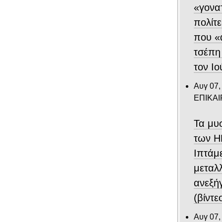
«γονα
πολίτε
που «
τσέπη
τον Ιο
Αυγ 07,
ΕΠΙΚΑ
Τα μυ
των Η
Ιπτάμ
μεταλλ
ανεξή
(βίντε
Αυγ 07,