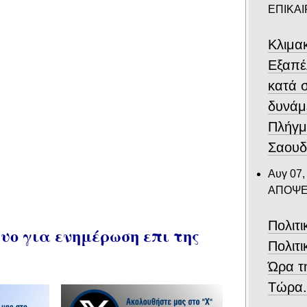
ΕΠΙΚΑ
Κλιμα
Eξαπέ
κατά 
δυνάμ
Πλήγμ
Σαουδ
Αυγ 07,
ΑΠΟΨΕ
Πολιτ
ο για ενημέρωση επι της
Πολιτι
Ώρα τ
Τώρα