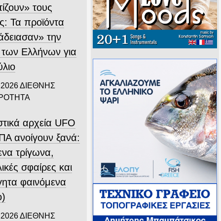
τίζουν» τους
ς: Τα προϊόντα
άδειασαν» την
 των Ελλήνων για
ύλιο
 2026
ΔΙΕΘΝΗΣ
ΙΡΟΤΗΤΑ
στικά αρχεία UFO
ΠΑ ανοίγουν ξανά:
ενα τρίγωνα,
ικές σφαίρες και
γητα φαινόμενα
ο)
 2026
ΔΙΕΘΝΗΣ