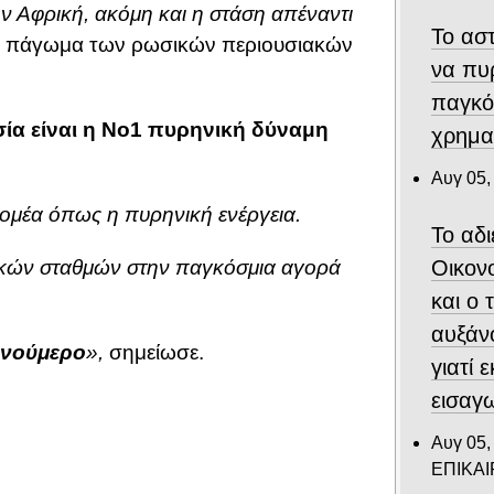
ν Αφρική, ακόμη και η στάση απέναντι
Το αστ
ο πάγωμα των ρωσικών περιουσιακών
να πυ
παγκό
ία είναι η Νο1 πυρηνική δύναμη
χρημα
Αυγ 05,
τομέα όπως η πυρηνική ενέργεια.
Το αδ
Οικον
κών σταθμών στην παγκόσμια αγορά
και ο
αυξάν
 νούμερο
»,
σημείωσε.
γιατί 
εισαγ
Αυγ 05,
ΕΠΙΚΑ