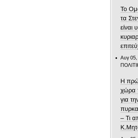
Το Ομ
τα Στ
είναι 
κυριαρ
επιτε
Αυγ 05,
ΠΟΛΙΤΙ
Η πρώ
χώρα 
για τ
πυρκα
– Τι 
Κ.Μητ