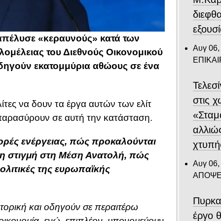
διεφθ
εξουσ
ξαπέλυσε «κεραυνούς» κατά των
Αυγ 06,
ολομέλειας του Διεθνούς Οικονομικού
ΕΠΙΚΑ
οδηγούν εκατομμύρια αθώους σε ένα
Τελεσ
στις 
ες να δουν τα έργα αυτών των ελίτ
«Σταμ
 παρασύρουν σε αυτή την κατάσταση.
αλλιώ
ορές ενέργειας, πώς προκαλούνται
χτυπή
 τη στιγμή στη Μέση Ανατολή, πώς
Αυγ 06,
ολιτικές της ευρωπαϊκής
ΑΠΟΨΕ
Πυρκα
ητορική και οδηγούν σε περαιτέρω
έργο θ
οικονομία, ενώ, επιπλέον, υπονομεύουν