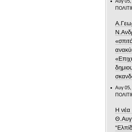
Αυγ 05,
ΠΟΛΙΤΙ
Α.Γεω
Ν.Ανδ
«σπιτ
ανακύ
«Επιχε
δημιο
σκανδ
Αυγ 05,
ΠΟΛΙΤΙ
Η νέα
Θ.Αυγ
“Ελπίδ