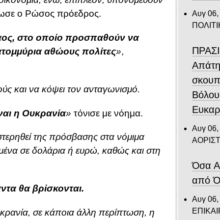
ωσε ο Ρώσος πρόεδρος.
Αυγ 06,
ΠΟΛΙΤΙ
χάος, στο οποίο προσπαθούν να
ΠΡΑΣΙ
ατομμύρια αθώους πολίτες
»
,
Απάτη
σκουπ
ούς και να κόψει τον ανταγωνισμό.
Βόλου
Ευκαρ
ναι η Ουκρανία
»
τόνισε με νόημα.
Αυγ 06,
τερηθεί της πρόσβασης στα νόμιμα
ΑΟΡΙΣ
υμένα σε δολάρια ή ευρώ, καθώς και στη
Όσα Α
από Ό
άντα θα βρίσκονται.
Αυγ 06,
ΕΠΙΚΑ
ρανία, σε κάποια άλλη περίπτωση, η