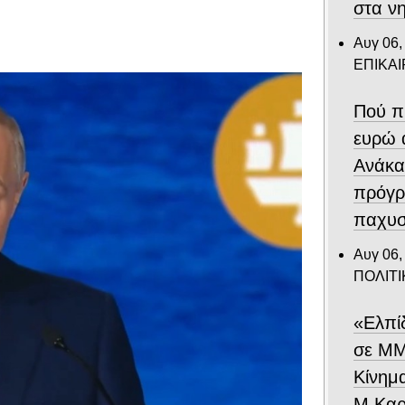
στα ν
Αυγ 06,
ΕΠΙΚΑ
Πού π
ευρώ 
Ανάκα
πρόγρ
παχυσ
Αυγ 06,
ΠΟΛΙΤΙ
«Ελπί
σε ΜΜ
Κίνημ
Μ.Καρυ