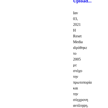
Upload...
Ιαν
03,
2021
Η
Reset
Media
ιδρύθηκε
το
2005
με
στόχο
την
πρωτοπορία
και
την
σύγχρονη
αντίληψη.