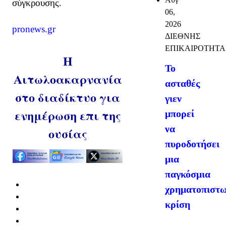
σύγκρουσης.
06,
2026
pronews.gr
ΔΙΕΘΝΗΣ
ΕΠΙΚΑΙΡΟΤΗΤΑ
Η
Το
Αιτωλοακαρνανία
ασταθές
στο διαδίκτυο για
γιεν
ενημέρωση επι της
μπορεί
να
ουσίας
πυροδοτήσει
μια
παγκόσμια
χρηματοπιστω
κρίση