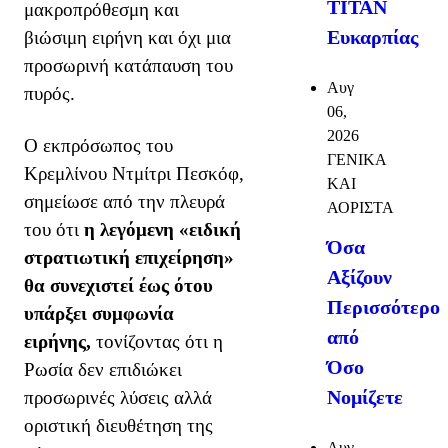
ΤΙΤΑΝ
μακροπρόθεσμη και
Ευκαρπίας
βιώσιμη ειρήνη και όχι μια
προσωρινή κατάπαυση του
Αυγ
πυρός.
06,
2026
Ο εκπρόσωπος του
ΓΕΝΙΚΑ
Κρεμλίνου Ντμίτρι Πεσκόφ,
ΚΑΙ
σημείωσε από την πλευρά
ΑΟΡΙΣΤΑ
του ότι
η λεγόμενη «ειδική
Όσα
στρατιωτική επιχείρηση»
Αξίζουν
θα συνεχιστεί έως ότου
Περισσότερο
υπάρξει συμφωνία
από
ειρήνης,
τονίζοντας ότι η
Όσο
Ρωσία δεν επιδιώκει
Νομίζετε
προσωρινές λύσεις αλλά
οριστική διευθέτηση της
Αυγ