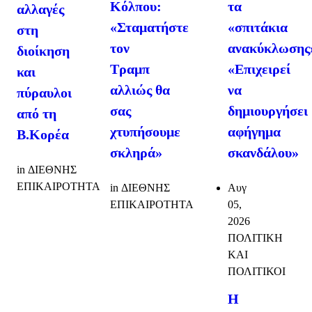
τα
Κόλπου:
αλλαγές
«σπιτάκια
«Σταματήστε
στη
ανακύκλωσης
τον
διοίκηση
«Επιχειρεί
Τραμπ
και
να
αλλιώς θα
πύραυλοι
δημιουργήσει
σας
από τη
αφήγημα
χτυπήσουμε
Β.Κορέα
σκανδάλου»
σκληρά»
in
ΔΙΕΘΝΗΣ
ΕΠΙΚΑΙΡΟΤΗΤΑ
Αυγ
in
ΔΙΕΘΝΗΣ
05,
ΕΠΙΚΑΙΡΟΤΗΤΑ
2026
ΠΟΛΙΤΙΚΗ
ΚΑΙ
ΠΟΛΙΤΙΚΟΙ
Η