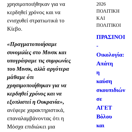
χρησιμοποιήθηκαν για να
2026
ΠΟΛΙΤΙΚΗ
κερδηθεί χρόνος και να
ΚΑΙ
ενισχυθεί στρατιωτικά το
ΠΟΛΙΤΙΚΟΙ
Κίεβο.
ΠΡΑΣΙΝΟΙ
«Πραγματοποιήσαμε
-
συνομιλίες στο Μινσκ και
Οικολογία:
υπογράψαμε τις συμφωνίες
Απάτη
του Μινσκ, αλλά αργότερα
η
μάθαμε ότι
καύση
χρησιμοποιήθηκαν για να
σκουπιδιών
κερδηθεί χρόνος και να
σε
εξοπλιστεί η Ουκρανία»,
ΑΓΕΤ
ανέφερε χαρακτηριστικά,
Βόλου
επαναλαμβάνοντας ότι η
και
Μόσχα επιδιώκει μια