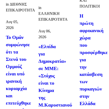
ΚΑΙ
in
ΔΙΕΘΝΗΣ
ΠΟΛΙΤΙΚΟΙ
in
ΕΠΙΚΑΙΡΟΤΗΤΑ
ΕΛΛΗΝΙΚΗ
Η
ΕΠΙΚΑΙΡΟΤΗΤΑ
Αυγ 05,
πρώτη
2026
αφρικανική
Αυγ 06,
Το Ομάν
2026
χώρα
συμφώνησε
που
«Ελπίδα
ότι τα
προσφέρθηκε
για
Στενά του
για
Δημοκρατία»
Ορμούζ
την
σε ΜΜΕ:
είναι υπό
κατάσβεση
«Στόχος
ιρανική
των
είναι το
κυριαρχία
πυρκαγιών
Κίνημα
και
στην
της
επιτεύχθηκε
Ελλάδα
Μ.Καρυστιανού