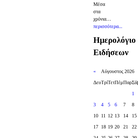
Μέσα
στα
χρόνια…
περισσότερα...
Ημερολόγιο
Ειδήσεων
«
Αύγουστος 2026
Δευ
Τρί
Τετ
Πέμ
Παρ
Σά
1
3
4
5
6
7
8
10
11
12
13
14
15
17
18
19
20
21
22
24
25
26
27
28
29