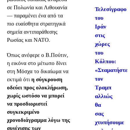
σε Πολωνία και Λιθουανία
Τελεσίγραφο
— παραμένει ένα από τα
του
πιο ευαίσθητα στρατηγικά
Ιράν
σημεία αντιπαράθεσης
στις
Ρωσίας και ΝΑΤΟ.
χώρες
του
Όπως ανέφερε ο Β.Πούτιν,
Κόλπου:
η εικόνα στο μέτωπο δίνει
«Σταματήστε
στη Μόσχα το δικαίωμα να
τον
εκτιμά ότι
η σύγκρουση
Τραμπ
οδεύει προς ολοκλήρωση,
χωρίς ωστόσο να μπορεί
αλλιώς
να προσδιοριστεί
θα
συγκεκριμένο
σας
χρονοδιάγραμμα λόγω της
χτυπήσουμε
συνέχισης των