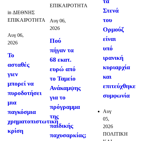
τα
ΕΠΙΚΑΙΡΟΤΗΤΑ
Στενά
in
ΔΙΕΘΝΗΣ
του
ΕΠΙΚΑΙΡΟΤΗΤΑ
Αυγ 06,
2026
Ορμούζ
Αυγ 06,
είναι
Πού
2026
υπό
πήγαν τα
Το
ιρανική
68 εκατ.
ασταθές
κυριαρχία
ευρώ από
γιεν
και
το Ταμείο
μπορεί να
επιτεύχθηκε
Ανάκαμψης
πυροδοτήσει
συμφωνία
για το
μια
πρόγραμμα
παγκόσμια
Αυγ
της
05,
χρηματοπιστωτική
παιδικής
2026
κρίση
ΠΟΛΙΤΙΚΗ
παχυσαρκίας;