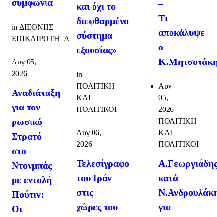
συμφωνία
–
και όχι το
Τι
διεφθαρμένο
in
ΔΙΕΘΝΗΣ
αποκάλυψε
σύστημα
ΕΠΙΚΑΙΡΟΤΗΤΑ
ο
εξουσίας»
Κ.Μητσοτάκη
Αυγ 05,
2026
in
Αυγ
ΠΟΛΙΤΙΚΗ
Αναδιάταξη
05,
ΚΑΙ
για τον
2026
ΠΟΛΙΤΙΚΟΙ
ρωσικό
ΠΟΛΙΤΙΚΗ
ΚΑΙ
Αυγ 06,
Στρατό
ΠΟΛΙΤΙΚΟΙ
2026
στο
Α.Γεωργιάδη
Τελεσίγραφο
Ντονμπάς
κατά
του Ιράν
με εντολή
Ν.Ανδρουλάκ
στις
Πούτιν:
για
χώρες του
Οι