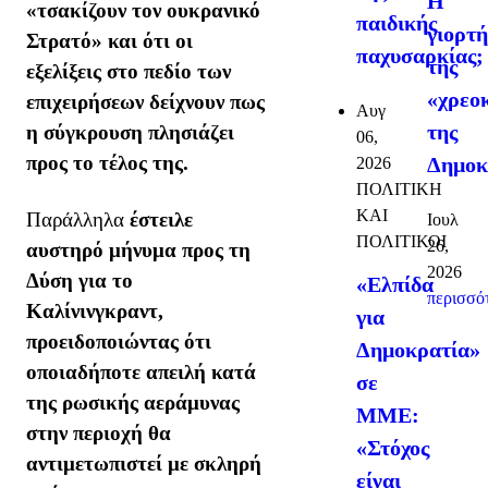
Η
«τσακίζουν τον ουκρανικό
παιδικής
γιορτ
Στρατό» και ότι οι
παχυσαρκίας;
της
εξελίξεις στο πεδίο των
«χρεο
επιχειρήσεων δείχνουν πως
Αυγ
της
η σύγκρουση πλησιάζει
06,
προς το τέλος της.
Δημοκ
2026
ΠΟΛΙΤΙΚΗ
ΚΑΙ
Παράλληλα
έστειλε
Ιουλ
ΠΟΛΙΤΙΚΟΙ
26,
αυστηρό μήνυμα προς τη
2026
Δύση για το
«Ελπίδα
περισσότ
Καλίνινγκραντ,
για
προειδοποιώντας ότι
Δημοκρατία»
οποιαδήποτε απειλή κατά
σε
της ρωσικής αεράμυνας
ΜΜΕ:
στην περιοχή θα
«Στόχος
αντιμετωπιστεί με σκληρή
είναι