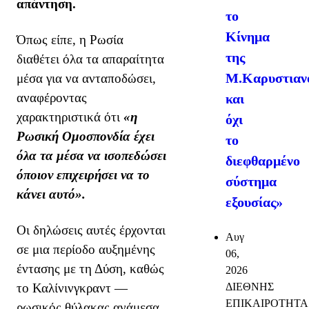
απάντηση.
το
Κίνημα
Όπως είπε, η Ρωσία
της
διαθέτει όλα τα απαραίτητα
Μ.Καρυστιαν
μέσα για να ανταποδώσει,
αναφέροντας
και
χαρακτηριστικά ότι
«η
όχι
Ρωσική Ομοσπονδία έχει
το
όλα τα μέσα να ισοπεδώσει
διεφθαρμένο
όποιον επιχειρήσει να το
σύστημα
κάνει αυτό».
εξουσίας»
Οι δηλώσεις αυτές έρχονται
Αυγ
σε μια περίοδο αυξημένης
06,
έντασης με τη Δύση, καθώς
2026
ΔΙΕΘΝΗΣ
το Καλίνινγκραντ —
ΕΠΙΚΑΙΡΟΤΗΤΑ
ρωσικός θύλακας ανάμεσα