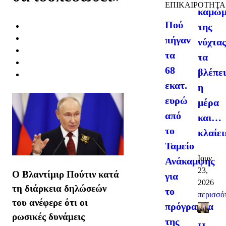
ΕΠΙΚΑΙΡΟΤΗΤΑ
καμώ
Πού
της
πήγαν
νύχτα
τα
τα
68
βλέπε
εκατ.
η
ευρώ
μέρα
από
και…
το
κλαίει
Ταμείο
Ιουν
Ανάκαμψης
23,
Ο Βλαντίμιρ Πούτιν κατά
για
2026
τη διάρκεια δηλώσεών
το
περισσότ
του ανέφερε ότι οι
πρόγραμμα
ρωσικές δυνάμεις
της