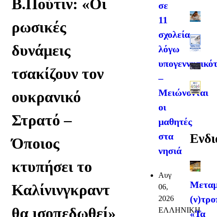
Β.Πούτιν: «Οι
σε
11
ρωσικές
σχολεία
δυνάμεις
λόγω
υπογεννητικό
τσακίζουν τον
–
Μειώνονται
ουκρανικό
οι
Στρατό –
μαθητές
στα
Ενδι
Όποιος
νησιά
κτυπήσει το
Αυγ
Μεταμ
Καλίνινγκραντ
06,
(ν)τρο
2026
θα ισοπεδωθεί»
ΕΛΛΗΝΙΚΗ
«Τα