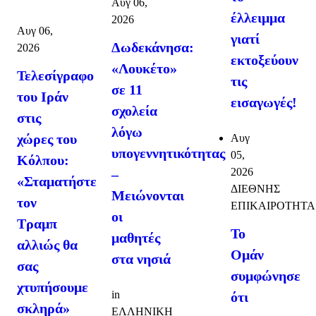
Αυγ 06,
έλλειμμα
2026
Αυγ 06,
γιατί
Δωδεκάνησα:
2026
εκτοξεύουν
«Λουκέτο»
Τελεσίγραφο
τις
σε 11
του Ιράν
εισαγωγές!
σχολεία
στις
λόγω
χώρες του
Αυγ
υπογεννητικότητας
05,
Κόλπου:
2026
–
«Σταματήστε
ΔΙΕΘΝΗΣ
Μειώνονται
τον
ΕΠΙΚΑΙΡΟΤΗΤΑ
οι
Τραμπ
Το
μαθητές
αλλιώς θα
Ομάν
στα νησιά
σας
συμφώνησε
χτυπήσουμε
in
ότι
σκληρά»
ΕΛΛΗΝΙΚΗ