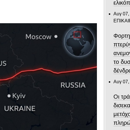
ελικό
Αυγ 07,
ΕΠΙΚΑ
Φορτη
πτερύ
ανεμο
το δυ
δένδρα
Αυγ 07,
Οι τρ
δισεκ
μετόχ
πληρώ