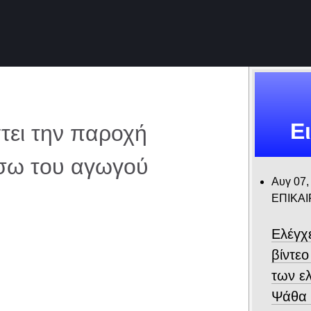
Ε
ει την παροχή
έσω του αγωγού
Αυγ 07,
ΕΠΙΚΑ
Ελέγχ
βίντε
των ε
Ψάθα –