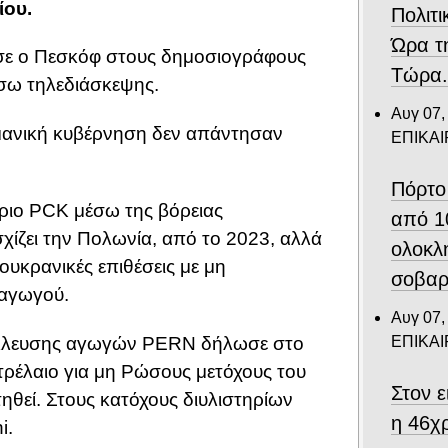
ίου.
Πολιτι
Ώρα τ
σε ο Πεσκόφ στους δημοσιογράφους
Τώρα
έσω τηλεδιάσκεψης.
Αυγ 07,
ρμανική κυβέρνηση δεν απάντησαν
ΕΠΙΚΑ
Πόρτο
ήριο PCK μέσω της βόρειας
από 1
ίζει την Πολωνία, από το 2023, αλλά
ολοκλ
ουκρανικές επιθέσεις με μη
σοβαρ
αγωγού.
Αυγ 07,
ΕΠΙΚΑ
άλλευσης αγωγών PERN δήλωσε στο
πετρέλαιο για μη Ρώσους μετόχους του
Στον 
ηθεί. Στους κατόχους διυλιστηρίων
η 46χ
i.