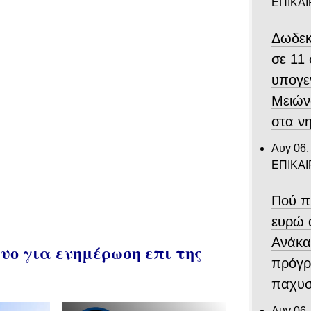
ΕΠΙΚΑ
Δωδεκ
σε 11
υπογε
Μειών
στα ν
Αυγ 06,
ΕΠΙΚΑ
Πού π
ευρώ 
Ανάκα
ο για ενημέρωση επι της
πρόγρ
παχυσ
Αυγ 06,