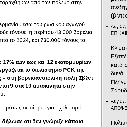
ιαταράχθηκαν από τον πόλεμο στην
ανεξή
(βίντε
Γερμανία μέσω του ρωσικού αγωγού
Αυγ 07,
ούς τόνους, ή περίπου 43.000 βαρέλια
ΕΠΙΚΑ
πό το 2024, και 730.000 τόνους το
Κλιμα
Eξαπέ
 17% των έως και 12 εκατομμυρίων
κατά 
ργάζεται το διυλιστήριο PCK της
δυνάμ
ς – στη βορειοανατολική πόλη Σβέντ
Πλήγμ
ται 9 στα 10 αυτοκίνητα στην
Σαουδ
υ.
Αυγ 07,
 αμέσως σε αίτημα για σχολιασμό.
ΑΠΟΨΕ
 δήλωσε ότι δεν γνώριζε κάποια
Πολιτ