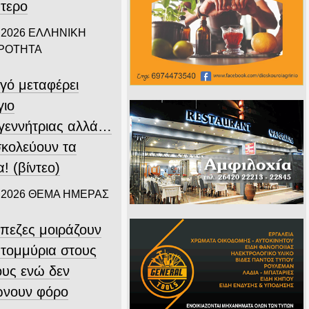
πτερο
 2026
ΕΛΛΗΝΙΚΗ
ΙΡΟΤΗΤΑ
γό μεταφέρει
γιο
γεννήτριας αλλά…
σκολεύουν τα
! (βίντεο)
 2026
ΘΕΜΑ ΗΜΕΡΑΣ
άπεζες μοιράζουν
ατομμύρια στους
ους ενώ δεν
νουν φόρο