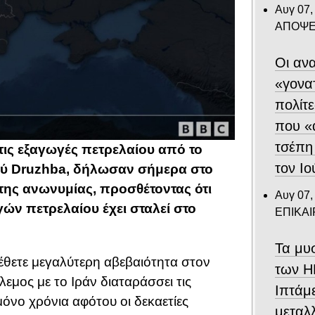
Αυγ 07,
ΑΠΟΨΕ
Οι ανα
«γονα
πολίτε
που «
τσέπη
τις εξαγωγές πετρελαίου από το
τον Ιο
ού Druzhba, δήλωσαν σήμερα στο
 της ανωνυμίας, προσθέτοντας ότι
Αυγ 07,
 πετρελαίου έχει σταλεί στο
ΕΠΙΚΑ
Τα μυ
θετε μεγαλύτερη αβεβαιότητα στον
των Η
εμος με το Ιράν διαταράσσει τις
Ιπτάμ
όνο χρόνια αφότου οι δεκαετίες
μεταλλ