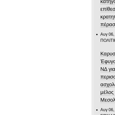
κατηγο
επίθεσ
κρατη
πέρασ
Αυγ 06,
ΠΟΛΙΤΙ
Καρυσ
Έφυγα
ΝΔ για
περισ
ασχολ
μέλος
Μεσολ
Αυγ 06,