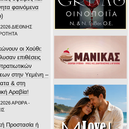
γητα φαινόμενα
ο)
 2026
ΔΙΕΘΝΗΣ
ΙΡΟΤΗΤΑ
κώνουν οι Χούθι:
λυσαν επιθέσεις
στρατιωτικών
εων στην Υεμένη –
ατα & στη
ική Αραβία!
 2026
ΑΡΘΡΑ -
ΙΣ
ική Προστασία ή