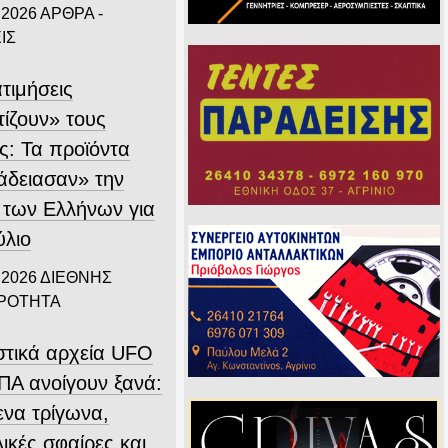
 2026
ΑΡΘΡΑ -
ΙΣ
τιμήσεις
τίζουν» τους
ς: Τα προϊόντα
άδειασαν» την
 των Ελλήνων για
ύλιο
 2026
ΔΙΕΘΝΗΣ
ΙΡΟΤΗΤΑ
στικά αρχεία UFO
ΠΑ ανοίγουν ξανά:
ενα τρίγωνα,
ικές σφαίρες και