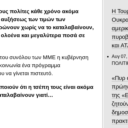
Η Του
τους πολίτες κάθε χρόνο ακόμα
 αυξήσεως των τιμών των
Ουκρα
ρώνουν χωρίς να το καταλαβαίνουν,
αμερι
 ολοένα και μεγαλύτερα ποσά σε
πυροβ
και Α
Αυγ 07,
α του συνόλου των ΜΜΕ η κυβέρνηση
ΠΟΛΙΤΙ
 κοινωνία ένα πρόγραμμα
να γίνεται πιστευτό.
«Πυρ 
πρώην
ποιούν ότι η τσέπη τους είναι ακόμα
της «Ε
καταλαβαίνουν γιατί…
ζητού
δημοσ
πρακτ