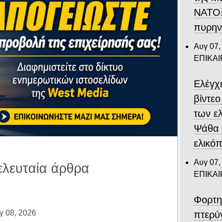
ΝΑΤΟ»
πυρην
Αυγ 07,
ΕΠΙΚΑ
Ελέγχ
βίντε
των ε
Ψάθα –
ελικό
Αυγ 07,
ελευταία άρθρα
ΕΠΙΚΑ
Φορτη
γ 08, 2026
πτερύ