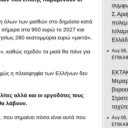
συμφω
Σ.Αρα
ηση όλων των μισθών στο δημόσιο κατά
πολεμ
0 σήμερα στα 950 ευρώ το 2027 και
Ισλαμ
ησίως 280 εκατομμύρια ευρώ «μικτά».
Ελλάδ
Αυγ 08,
», καθώς σχεδόν τα μισά θα πάνε για
ΕΠΙΚΑ
ΕΚΤΑΚ
υχώς η πλειοψηφία των Ελλήνων δεν
Μεραρ
βορει
λίτες αλλά και οι εργοδότες τους
Στρατ
θα λάβουν.
ταχύτ
, που σημαίνει πόσα είναι αυτά που
Αυγ 08,
ΕΠΙΚΑ