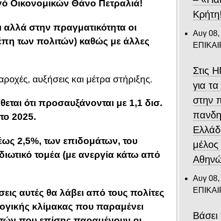
γό Οικονομικών Θάνο Πετραλιά!
Κρήτη
ι αλλά στην πραγματικότητα οι
Αυγ 08,
σέπη των πολιτών) καθώς με άλλες
ΕΠΙΚΑ
Στις 
αροχές, αυξήσεις και μέτρα στήριξης.
για τα
στην 
εται ότι προσαυξάνονται με 1,1 δισ.
πανδη
το 2025.
Ελλάδ
έως 2,5%, των επιδομάτων, του
μέλος
διωτικό τομέα (με ανεργία κάτω από
Αθηνώ
Αυγ 08,
ΕΠΙΚΑ
σεις αυτές θα λάβει από τους πολίτες
ογικής κλίμακας που παραμένει
Βάσει 
στών που επίσης παραμένουν οι