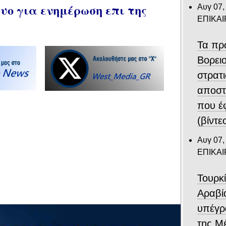
ο για ενημέρωση επι της
Αυγ 07,
ΕΠΙΚΑ
Τα πρ
Βορει
στρατ
αποστ
που έ
(βίντε
Αυγ 07,
ΕΠΙΚΑ
Τουρκ
Αραβί
υπέγρ
της Μ