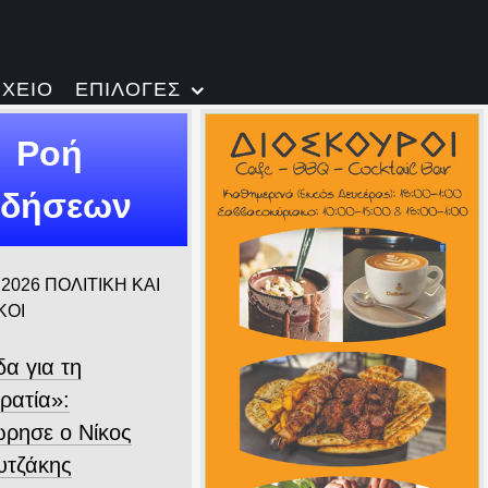
ΡΧΕΙΟ
ΕΠΙΛΟΓΕΣ
Ροή
ιδήσεων
 2026
ΠΟΛΙΤΙΚΗ ΚΑΙ
ΚΟΙ
α για τη
ρατία»:
ρησε ο Νίκος
τζάκης