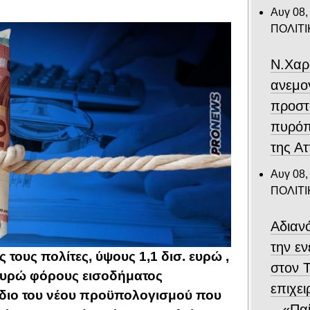
Αυγ 08,
ΠΟΛΙΤΙ
Ν.Χαρ
ανεμο
προστ
πυρόπ
της Ατ
Αυγ 08,
ΠΟΛΙΤΙ
Αδιαν
την ε
 τους πολίτες, ύψους 1,1 δισ. ευρώ ,
στον 
. ευρώ φόρους εισοδήματος
επιχε
διο του νέου προϋπολογισμού που
– «Παί