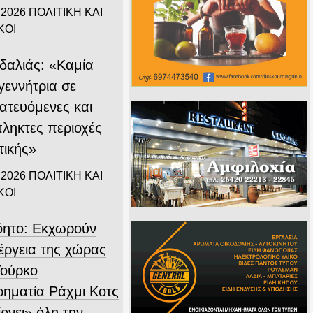
 2026
ΠΟΛΙΤΙΚΗ ΚΑΙ
ΚΟΙ
δαλιάς: «Καμία
γεννήτρια σε
ατευόμενες και
ληκτες περιοχές
τικής»
 2026
ΠΟΛΙΤΙΚΗ ΚΑΙ
ΚΟΙ
όητο: Εκχωρούν
νέργεια της χώρας
Τούρκο
ιρηματία Ράχμι Κοτς
ρνει» όλη την