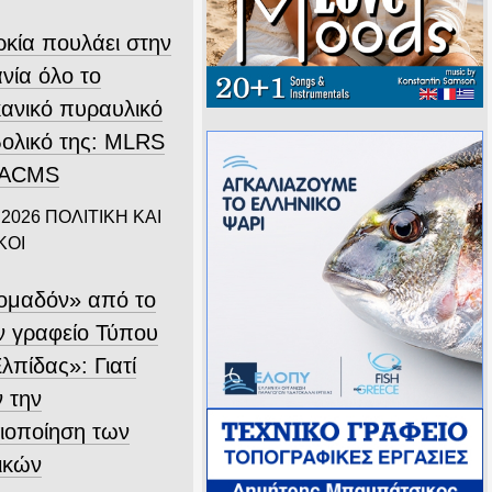
ρκία πουλάει στην
νία όλο το
κανικό πυραυλικό
ολικό της: MLRS
ΤΑCMS
 2026
ΠΟΛΙΤΙΚΗ ΚΑΙ
ΚΟΙ
ομαδόν» από το
 γραφείο Τύπου
λπίδας»: Γιατί
ν την
ιοποίηση των
ικών