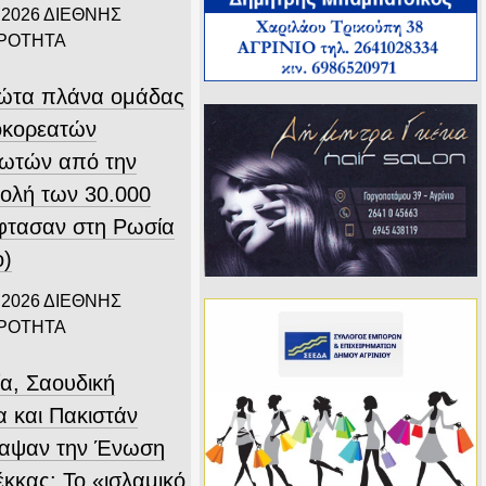
 2026
ΔΙΕΘΝΗΣ
ΙΡΟΤΗΤΑ
ώτα πλάνα ομάδας
οκορεατών
ιωτών από την
ολή των 30.000
φτασαν στη Ρωσία
ο)
 2026
ΔΙΕΘΝΗΣ
ΙΡΟΤΗΤΑ
ία, Σαουδική
α και Πακιστάν
αψαν την Ένωση
έκκας: Το «ισλαμικό