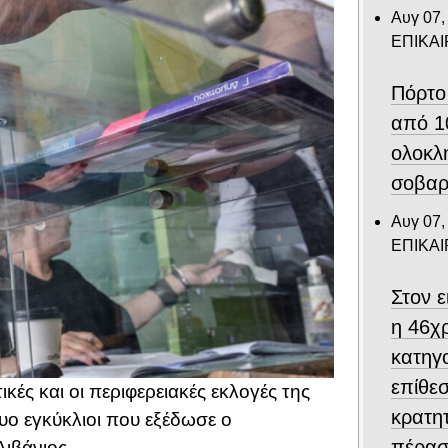
Αυγ 07,
ΕΠΙΚΑ
Πόρτο
από 1
ολοκλ
σοβαρ
Αυγ 07,
ΕΠΙΚΑ
Στον 
η 46χ
κατηγο
επίθεσ
κές και οι περιφερειακές εκλογές της
κρατη
υο εγκύκλιοι που εξέδωσε ο
πέρασ
ιβάνιος.