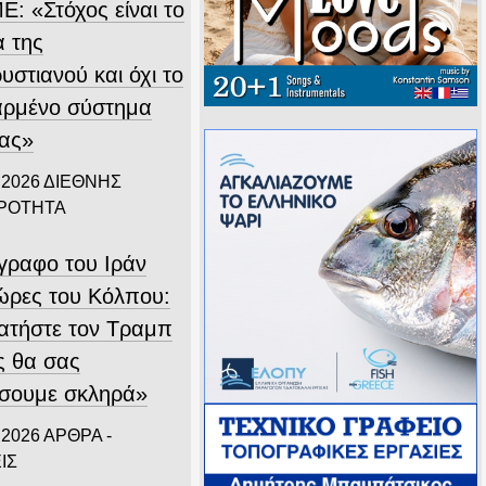
Ε: «Στόχος είναι το
α της
στιανού και όχι το
αρμένο σύστημα
ίας»
 2026
ΔΙΕΘΝΗΣ
ΙΡΟΤΗΤΑ
ίγραφο του Ιράν
χώρες του Κόλπου:
ατήστε τον Τραμπ
ς θα σας
σουμε σκληρά»
 2026
ΑΡΘΡΑ -
ΙΣ