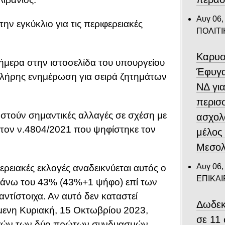
Αυγ 06,
την εγκύκλιο για τις περιφερειακές
ΠΟΛΙΤΙ
Καρυσ
 σήμερα στην ιστοσελίδα του υπουργείου
Έφυγα
πλήρης ενημέρωση για σειρά ζητημάτων
ΝΔ για
περισ
οστούν σημαντικές αλλαγές σε σχέση με
ασχολ
με τον ν.4804/2021 που ψηφίστηκε τον
μέλος
Μεσολ
Αυγ 06,
ερειακές εκλογές αναδεικνύεται αυτός ο
ΕΠΙΚΑ
 άνω του 43% (43%+1 ψήφο) επί των
ντίστοιχα. Αν αυτό δεν καταστεί
Δωδεκ
μενη Κυριακή, 15 Οκτωβρίου 2023,
σε 11
ρχών των δύο πρώτων συνδυασμών.