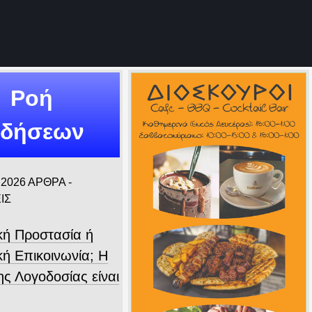
Ροή
ιδήσεων
 2026
ΑΡΘΡΑ -
ΙΣ
ική Προστασία ή
κή Επικοινωνία; Η
ης Λογοδοσίας είναι
.