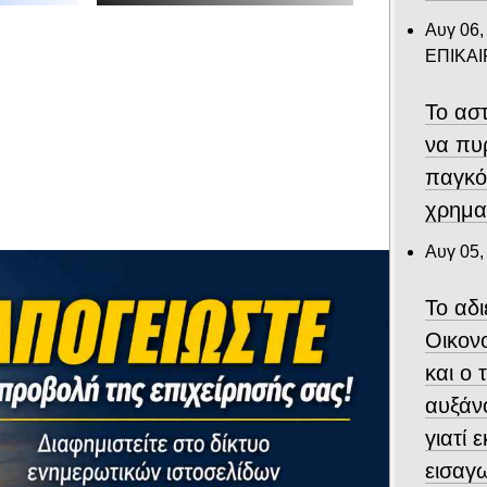
Αυγ 06,
ΕΠΙΚΑ
Το αστ
να πυ
παγκό
χρημα
Αυγ 05,
Το αδ
Οικον
και ο
αυξάν
γιατί 
εισαγ