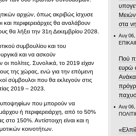
υπογε
κητικών αρχών, όπως ακριβώς ίσχυσε
Μειών
οι και περιφερειάρχες θα αναλάβουν
στα ν
ους θα λήξει την 31η Δεκεμβρίου 2028.
Αυγ 06,
ΕΠΙΚΑ
οτικού συμβουλίου και του
ουργικά και να ασκούν
Πού π
οι πολίτες. Συνολικά, το 2019 είχαν
ευρώ 
μους της χώρας, ενώ για την επόμενη
Ανάκα
ιακοί σύμβουλοι που θα εκλεγούν στις
πρόγρ
ετίας 2019 – 2023.
παχυσ
ων υποψηφίων που μπορούν να
Αυγ 06,
άρχου ή περιφερειάρχη, από το 50%
ΠΟΛΙΤΙ
ς στο 150%. Αντίστοιχη είναι και η
μοτικών κοινοτήτων.
«Ελπί