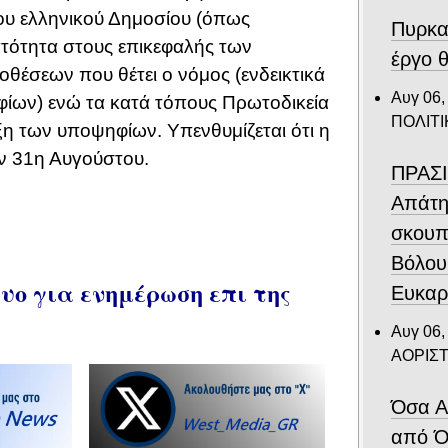
του ελληνικού Δημοσίου (όπως
Πυρκα
ατότητα στους επικεφαλής των
έργο θ
έσεων που θέτει ο νόμος (ενδεικτικά
Αυγ 06,
ίων) ενώ τα κατά τόπους Πρωτοδικεία
ΠΟΛΙΤΙ
ξη των υποψηφίων. Υπενθυμίζεται ότι η
ν 31η Αυγούστου.
ΠΡΑΣΙ
Απάτη
σκουπ
Βόλου
ο για ενημέρωση επι της
Ευκαρ
Αυγ 06,
ΑΟΡΙΣ
Όσα Α
από Ό