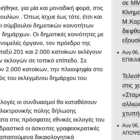
σε ΜΜ
ήθηκε, για μία και μοναδική φορά, στις
Κίνημ
υλίων . Όπως ίσχυε έως τότε, έτσι και
Μ.Καρυ
και σύμβουλοι δημοτικών κοινοτήτων
διεφθ
δημάρχων. Οι δημοτικές κοινότητες με
εξουσ
νομελές όργανο, τον πρόεδρο της
εταξύ 201 και 2.000 κατοίκων εκλέγουν
Αυγ 06,
ΕΠΙΚΑ
ν εκλογών σε τοπικό επίπεδο. Σε
ν 2.000 κατοίκων, την πλειοψηφία στο
Τελεσ
μός του εκλεγμένου δημάρχου του
στις 
«Σταμ
εκλογές οι συνδυασμοί θα καταθέσουν
αλλιώ
«ηλεκτρονικής πύλης δήλωσης
χτυπή
α στις πρόσφατες εθνικές εκλογές του
Αυγ 06,
 δραστικά οι άσκοπες γραφειοκρατικές
ΑΠΟΨΕ
απαιτούμενα δικαιολογητικά