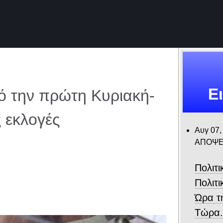
Ε
ό την πρώτη Κυριακή-
ς εκλογές
Αυγ 07,
ΑΠΟΨΕ
Πολιτ
Πολιτι
Ώρα τ
Τώρα