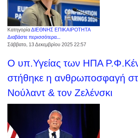
Κατηγορία
ΔΙΕΘΝΗΣ ΕΠΙΚΑΙΡΟΤΗΤΑ
Διαβάστε περισσότερα...
Σάββατο, 13 Δεκεμβρίου 2025 22:57
Ο υπ.Υγείας των ΗΠΑ Ρ.Φ.Κέν
στήθηκε η ανθρωποσφαγή στ
Νούλαντ & τον Ζελένσκι