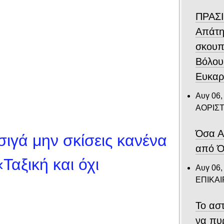
ΠΡΑΣΙ
Απάτη
σκουπ
Βόλου
Ευκαρ
Αυγ 06,
ΑΟΡΙΣ
Όσα Α
ιγά μην σκίσεις κανένα
από Ό
Ταξική και όχι
Αυγ 06,
ΕΠΙΚΑ
Το αστ
να πυ