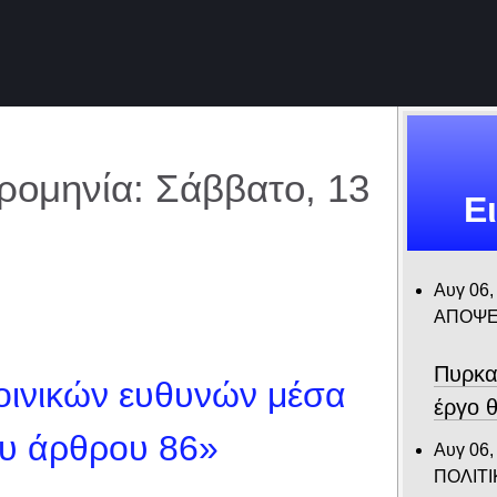
ομηνία: Σάββατο, 13
Ε
Αυγ 06,
ΑΠΟΨΕ
Πυρκα
οινικών ευθυνών μέσα
έργο θ
ου άρθρου 86»
Αυγ 06,
ΠΟΛΙΤΙ