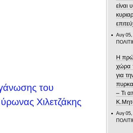
είναι 
κυριαρ
επιτε
Αυγ 05,
ΠΟΛΙΤΙ
Η πρώ
χώρα 
για τ
πυρκα
ργάνωσης του
– Τι 
ύρωνας Χιλετζάκης
Κ.Μητ
Αυγ 05,
ΠΟΛΙΤΙ