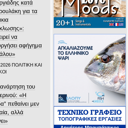
ργιάδης κατά
ρουλάκη για τα
άκια
κλωσης»:
ιρεί να
υργήσει αφήγημα
άλου»
 2026
ΠΟΛΙΤΙΚΗ ΚΑΙ
ΚΟΙ
 ανάρτηση του
ερινού: «Η
α” πεθαίνει μεν
αία, αλλά
ει»