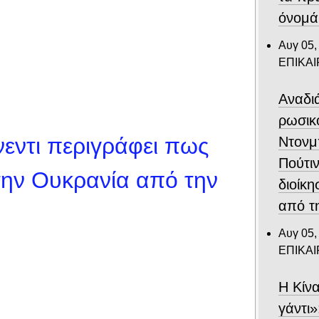
όνομά
Αυγ 05,
ΕΠΙΚΑ
Αναδιά
ρωσικ
εντι περιγράφει πως
Ντονμ
Πούτιν
ην Ουκρανία από την
διοίκη
από τ
Αυγ 05,
ΕΠΙΚΑ
Η Κίν
γάντι»