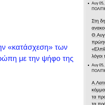
Αυγ 05,
ΠΟΛΙΤΙ
Στη δ
ανακο
Θ.Αυγ
πρώην
ην «κατάσχεση» των
«Ελπίδ
λόγοι
ρώπη με την ψήφο της
Αυγ 05,
ΠΟΛΙΤΙ
Α.Λατ
κόμμα
τα πρ
τα πρ