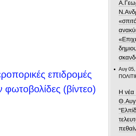
Α.Γεω
Ν.Ανδ
«σπιτ
ανακύ
«Επιχε
δημιο
σκανδ
Αυγ 05,
εροπορικές επιδρομές
ΠΟΛΙΤΙ
 φωτοβολίδες (βίντεο)
Η νέα
Θ.Αυγ
“Ελπίδ
τελευτ
πεθαίν