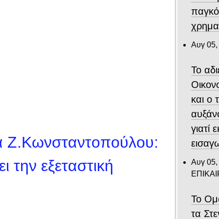
παγκό
χρημα
Αυγ 05,
Το αδ
Οικον
και ο
αυξάν
γιατί 
ά Ζ.Κωνσταντοπούλου:
εισαγ
ι την εξεταστική
Αυγ 05,
ΕΠΙΚΑ
Το Ομ
τα Στ