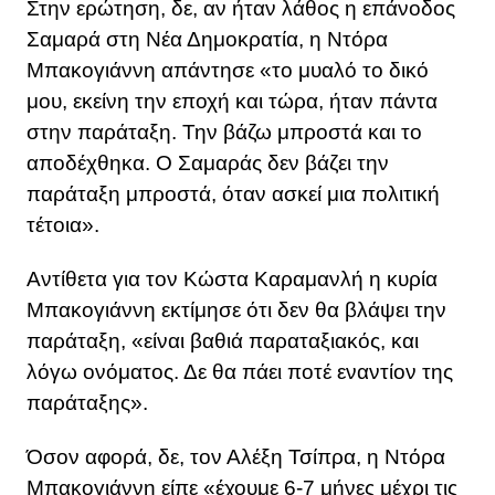
Στην ερώτηση, δε, αν ήταν λάθος η επάνοδος
Σαμαρά στη Νέα Δημοκρατία, η Ντόρα
Μπακογιάννη απάντησε «το μυαλό το δικό
μου, εκείνη την εποχή και τώρα, ήταν πάντα
στην παράταξη. Την βάζω μπροστά και το
αποδέχθηκα. Ο Σαμαράς δεν βάζει την
παράταξη μπροστά, όταν ασκεί μια πολιτική
τέτοια».
Αντίθετα για τον Κώστα Καραμανλή η κυρία
Μπακογιάννη εκτίμησε ότι δεν θα βλάψει την
παράταξη, «είναι βαθιά παραταξιακός, και
λόγω ονόματος. Δε θα πάει ποτέ εναντίον της
παράταξης».
Όσον αφορά, δε, τον Αλέξη Τσίπρα, η Ντόρα
Μπακογιάννη είπε «έχουμε 6-7 μήνες μέχρι τις