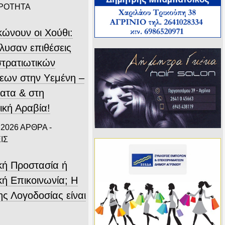
ΙΡΟΤΗΤΑ
κώνουν οι Χούθι:
λυσαν επιθέσεις
στρατιωτικών
εων στην Υεμένη –
ατα & στη
ική Αραβία!
 2026
ΑΡΘΡΑ -
ΙΣ
ική Προστασία ή
κή Επικοινωνία; Η
ης Λογοδοσίας είναι
.