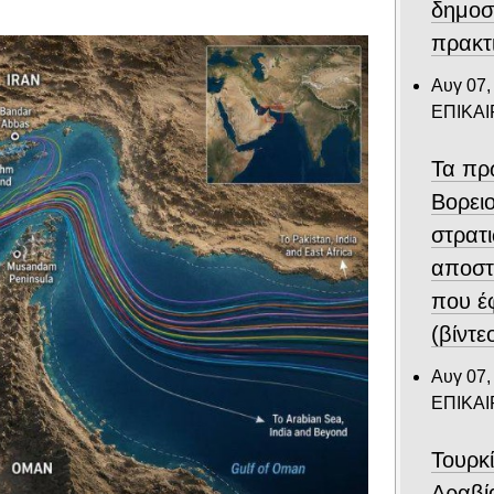
δημοσ
πρακτ
Αυγ 07,
ΕΠΙΚΑ
Τα πρ
Βορει
στρατ
αποστ
που έ
(βίντε
Αυγ 07,
ΕΠΙΚΑ
Τουρκ
Αραβί