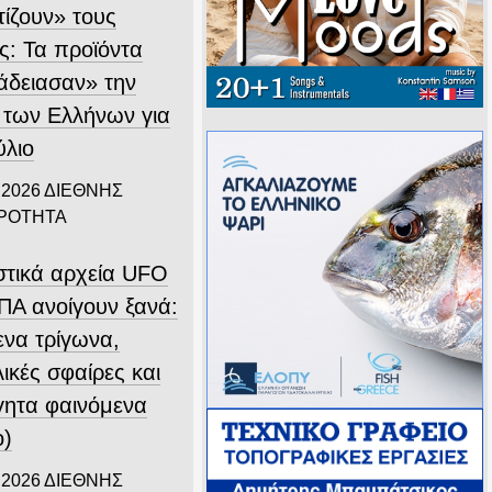
τίζουν» τους
ς: Τα προϊόντα
άδειασαν» την
 των Ελλήνων για
ύλιο
 2026
ΔΙΕΘΝΗΣ
ΙΡΟΤΗΤΑ
στικά αρχεία UFO
ΠΑ ανοίγουν ξανά:
ενα τρίγωνα,
ικές σφαίρες και
γητα φαινόμενα
ο)
 2026
ΔΙΕΘΝΗΣ