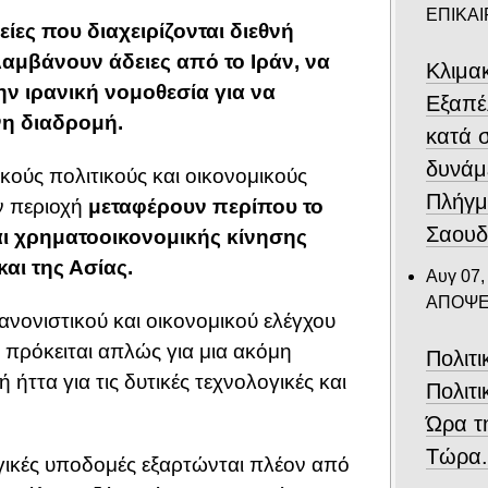
ΕΠΙΚΑ
είες που διαχειρίζονται διεθνή
αμβάνουν άδειες από το Ιράν, να
Κλιμα
ν ιρανική νομοθεσία για να
Eξαπέ
νη διαδρομή.
κατά 
δυνάμ
κούς πολιτικούς και οικονομικούς
Πλήγμ
ν περιοχή
μεταφέρουν περίπου το
Σαουδ
ι χρηματοοικονομικής κίνησης
αι της Ασίας.
Αυγ 07,
ΑΠΟΨΕ
ανονιστικού και οικονομικού ελέγχου
 πρόκειται απλώς για μια ακόμη
Πολιτ
 ήττα για τις δυτικές τεχνολογικές και
Πολιτι
Ώρα τ
Τώρα
γικές υποδομές εξαρτώνται πλέον από