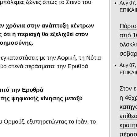
εμπόλεμες ζώνες όπως το Στενό του
Αυγ 07,
ΕΠΙΚΑ
αν χρόνια στην ανάπτυξη κέντρων
Πόρτο
τι η περιοχή θα εξελιχθεί στον
από 1
νοημοσύνης.
ολοκλ
σοβαρ
εγκαταστάσεις με την Αφρική, τη Νότια
Αυγ 07,
 δύο στενά περάσματα: την Ερυθρά
ΕΠΙΚΑ
Στον 
από την Ερυθρά
η 46χ
 της ψηφιακής κίνησης μεταξύ
κατηγο
επίθεσ
 Ορμούζ, εξυπηρετώντας το Ιράν, το
κρατη
πέρασ