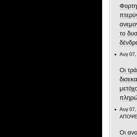
Φορτη
πτερύ
ανεμο
το δυ
δένδρα
Αυγ 07,
Οι τρ
δισεκ
μετόχ
πληρώ
Αυγ 07,
ΑΠΟΨΕ
Οι ανα