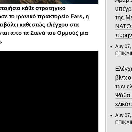
ποιήσει κάθε στρατηγικό
υπέγρ
ε το ιρανικό πρακτορείο Fars, η
της Μ
πιβάλει καθεστώς ελέγχου στα
ΝΑΤΟ»
ται από τα Στενά του Ορμούζ μία
πυρην
.
Αυγ 07,
ΕΠΙΚΑ
Ελέγχ
βίντε
των ε
Ψάθα –
ελικό
Αυγ 07,
ΕΠΙΚΑ