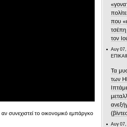
«γονα
πολίτε
που «
τσέπη
τον Ιο
Αυγ 07,
ΕΠΙΚΑ
Τα μυ
των Η
Ιπτάμ
μεταλλ
ανεξή
(βίντε
ια αν συνεχιστεί το οικονομικό εμπάργκο
Αυγ 07,