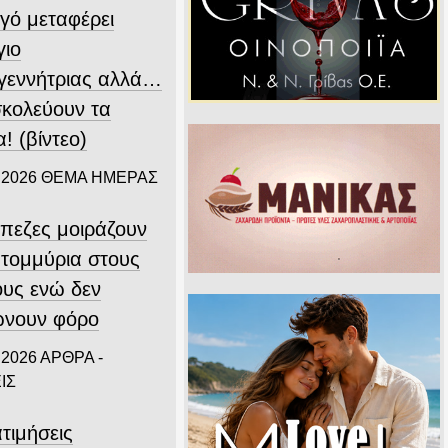
γό μεταφέρει
γιο
γεννήτριας αλλά…
σκολεύουν τα
! (βίντεο)
 2026
ΘΕΜΑ ΗΜΕΡΑΣ
άπεζες μοιράζουν
ατομμύρια στους
ους ενώ δεν
νουν φόρο
 2026
ΑΡΘΡΑ -
ΙΣ
τιμήσεις