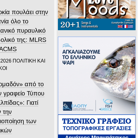
ρκία πουλάει στην
νία όλο το
κανικό πυραυλικό
ολικό της: MLRS
ΤΑCMS
 2026
ΠΟΛΙΤΙΚΗ ΚΑΙ
ΚΟΙ
ομαδόν» από το
 γραφείο Τύπου
λπίδας»: Γιατί
ν την
ιοποίηση των
ικών