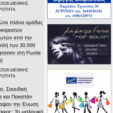
 2026
ΔΙΕΘΝΗΣ
ΙΡΟΤΗΤΑ
ώτα πλάνα ομάδας
οκορεατών
ιωτών από την
ολή των 30.000
φτασαν στη Ρωσία
ο)
 2026
ΔΙΕΘΝΗΣ
ΙΡΟΤΗΤΑ
ία, Σαουδική
α και Πακιστάν
αψαν την Ένωση
έκκας: Το «ισλαμικό