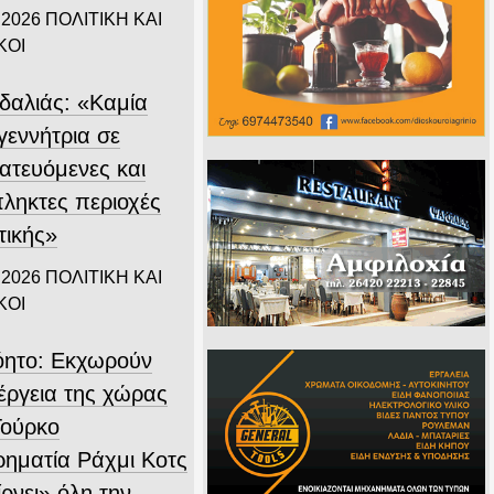
 2026
ΠΟΛΙΤΙΚΗ ΚΑΙ
ΚΟΙ
δαλιάς: «Καμία
γεννήτρια σε
ατευόμενες και
ληκτες περιοχές
τικής»
 2026
ΠΟΛΙΤΙΚΗ ΚΑΙ
ΚΟΙ
όητο: Εκχωρούν
νέργεια της χώρας
Τούρκο
ιρηματία Ράχμι Κοτς
ρνει» όλη την