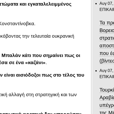
Αυγ 07,
τώματα και εγκαταλελειμμένος
ΕΠΙΚΑ
Τα πρ
 Κονσταντίνοβκα.
Βορει
, κόβοντας την τελευταία ουκρανική
στρατ
αποστ
που έ
α Μπαλάν κάτι που σημαίνει πως οι
(βίντε
έσα σε ένα «καζάνι»
.
Αυγ 07,
 είναι αισιόδοξοι πως στο τέλος του
ΕΠΙΚΑ
Τουρκ
τική αλλαγή στη στρατηγική και των
Αραβί
υπέγρ
της Μ