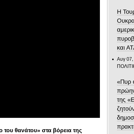
Η Του
Ουκρα
αμερι
πυροβ
και Α
Αυγ 07,
ΠΟΛΙΤΙ
«Πυρ 
πρώην
της «Ε
ζητού
δημοσ
πρακτ
ο του θανάτου» στα βόρεια της