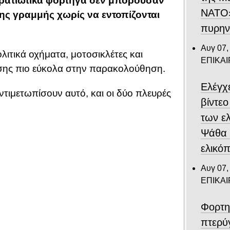
τρατιωτικά φορτηγά δεν μπορούσαν
ΝΑΤΟ»
ης γραμμής χωρίς να εντοπίζονται
πυρην
Αυγ 07,
λιτικά οχήματα, μοτοσικλέτες και
ΕΠΙΚΑ
πίσης πιο εύκολα στην παρακολούθηση.
Ελέγχ
ντιμετωπίσουν αυτό, και οι δύο πλευρές
βίντε
των ε
Ψάθα –
ελικό
Αυγ 07,
ΕΠΙΚΑ
Φορτη
πτερύ