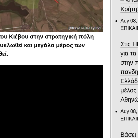
Κρήτη
Αυγ 08,
ΕΠΙΚΑ
 του Κιέβου στην στρατηγική πόλη
Στις 
κυκλωθεί και μεγάλο μέρος των
για τα
εί.
στην 
πανδη
Ελλάδ
μέλος
Αθηνώ
Αυγ 08,
ΕΠΙΚΑ
Βάσει 