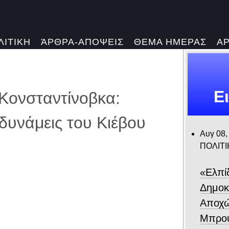
ΛΙΤΙΚΗ
ΆΡΘΡΑ-ΑΠΟΨΕΙΣ
ΘΕΜΑ ΗΜΕΡΑΣ
Α
Ε
Κονσταντίνοβκα:
 δυνάμεις του Κιέβου
Αυγ 08,
ΠΟΛΙΤΙ
«Ελπίδ
Δημοκ
Αποχώ
Μπρου