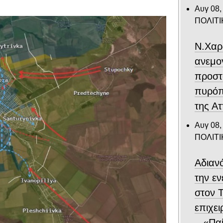
Αυγ 08,
ΠΟΛΙΤΙ
Ν.Χαρ
ανεμο
προστ
πυρόπ
της Ατ
Αυγ 08,
ΠΟΛΙΤΙ
Αδιαν
την ε
στον 
επιχε
– «Παί