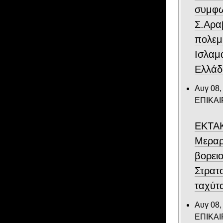
συμφω
Σ.Αρα
πολεμ
Ισλαμ
Ελλάδ
Αυγ 08,
ΕΠΙΚΑ
ΕΚΤΑΚ
Μεραρ
βορει
Στρατ
ταχύτ
Αυγ 08,
ΕΠΙΚΑ