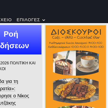
ΡΧΕΙΟ
ΕΠΙΛΟΓΕΣ
Ροή
ιδήσεων
 2026
ΠΟΛΙΤΙΚΗ ΚΑΙ
ΚΟΙ
α για τη
ρατία»:
ρησε ο Νίκος
τζάκης