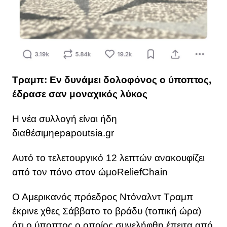
Τραμπ: Εν δυνάμει δολοφόνος ο ύποπτος,
έδρασε σαν μοναχικός λύκος
Η νέα συλλογή είναι ήδη
διαθέσιμηepapoutsia.gr
Αυτό το τελετουργικό 12 λεπτών ανακουφίζει
από τον πόνο στον ώμοReliefChain
Ο Αμερικανός πρόεδρος Ντόναλντ Τραμπ
έκρινε χθες Σάββατο το βράδυ (τοπική ώρα)
ότι ο ύποπτος ο οποίος συνελήφθη έπειτα από