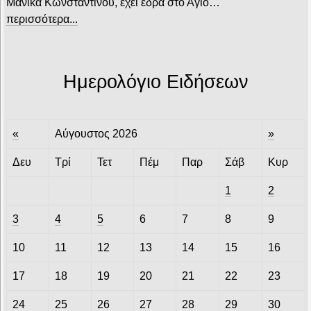
Μανίκα Κωνσταντίνου, έχει έδρα στο Αγιο…
περισσότερα...
Ημερολόγιο Ειδήσεων
«
Αύγουστος 2026
»
Δευ
Τρί
Τετ
Πέμ
Παρ
Σάβ
Κυρ
1
2
3
4
5
6
7
8
9
10
11
12
13
14
15
16
17
18
19
20
21
22
23
24
25
26
27
28
29
30