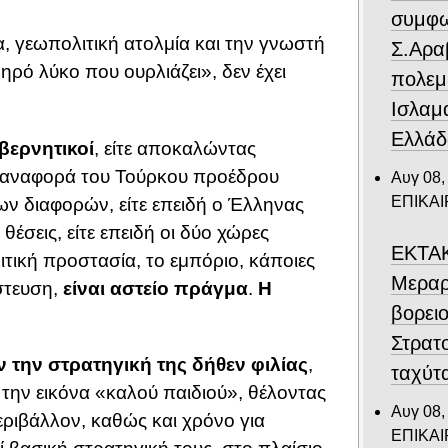
συμφω
α, γεωπολιτική ατολμία και την γνωστή
Σ.Αρα
ρό λύκο που ουρλιάζει», δεν έχει
πολεμ
Ισλαμ
Ελλάδ
βερνητικοί
, είτε αποκαλώντας
την αναφορά του Τούρκου προέδρου
Αυγ 08,
ΕΠΙΚΑ
ων διαφορών, είτε επειδή ο Έλληνας
έσεις, είτε επειδή οι δύο χώρες
ΕΚΤΑΚ
τική προστασία, το εμπόριο, κάποιες
Μεραρ
στευση,
είναι αστείο πράγμα
.
Η
βορει
Στρατ
 την στρατηγική της δήθεν φιλίας
,
ταχύτ
 την εικόνα «καλού παιδιού», θέλοντας
Αυγ 08,
εριβάλλον, καθώς και χρόνο για
ΕΠΙΚΑ