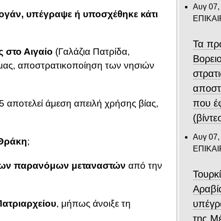
Αυγ 07,
ογάν, υπέγραψε ή υποσχέθηκε κάτι
ΕΠΙΚΑ
Τα πρ
ς στο Αιγαίο
(Γαλάζια Πατρίδα,
Βορει
μας, αποστρατικοποίηση των νησιών
στρατ
αποστ
που έ
95 αποτελεί άμεση απειλή χρήσης βίας,
(βίντε
Αυγ 07,
 Θράκη
;
ΕΠΙΚΑ
ς των παρανόμων μεταναστών
από την
Τουρκ
Αραβί
Πατριαρχείου
, μήπως άνοιξε τη
υπέγρ
της Μ