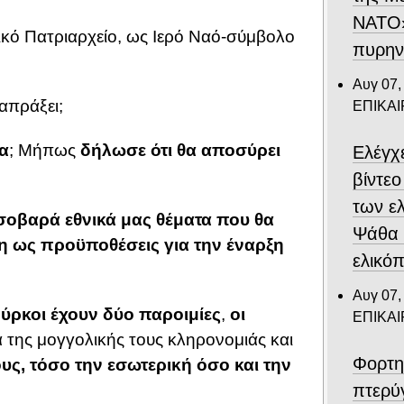
ΝΑΤΟ»
κό Πατριαρχείο, ως Ιερό Ναό-σύμβολο
πυρην
Αυγ 07,
ιαπράξει;
ΕΠΙΚΑ
α
; Μήπως
δήλωσε ότι θα αποσύρει
Ελέγχ
βίντε
των ε
 σοβαρά εθνικά μας θέματα που θα
Ψάθα –
η ως προϋποθέσεις για την έναρξη
ελικό
Αυγ 07,
ούρκοι έχουν δύο παροιμίες
,
οι
ΕΠΙΚΑ
 της μογγολικής τους κληρονομιάς και
Φορτη
υς, τόσο την εσωτερική όσο και την
πτερύ