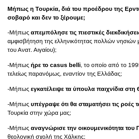
Μήπως η Τουρκία, διά του προέδρου της Ερντ
σοβαρό και δεν το ξέρουμε;
-Μήπως
απεμπόλησε τις πιεστικές διεκδικήσει
αμφισβήτηση της ελληνικότητας πολλών νησιών 
του Ανατ. Αιγαίου);
-Μήπως
ήρε το
casus
belli
, το οποίο από το 19
τελείως παρανόμως, εναντίον της Ελλάδας;
-Μήπως
εγκατέλειψε τα ύπουλα παιχνίδια στη
-Μήπως
υπέγραψε ότι θα σταματήσει τις ροέ
Τουρκία στην χώρα μας;
-Μήπως
αναγνώρισε την οικουμενικότητα του 
θεολογική σχολή της Χάλκης;