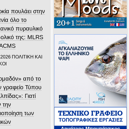
ρκία πουλάει στην
νία όλο το
κανικό πυραυλικό
ολικό της: MLRS
ΤΑCMS
 2026
ΠΟΛΙΤΙΚΗ ΚΑΙ
ΚΟΙ
ομαδόν» από το
 γραφείο Τύπου
λπίδας»: Γιατί
ν την
ιοποίηση των
ικών