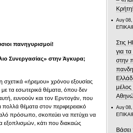
Κρήτη
Αυγ 08,
ΕΠΙΚΑ
Στις 
ύσιοι πανηγυρισμοί!
για τα
λιο Συνεργασίας» στην Άγκυρα;
στην 
πανδη
Ελλάδ
ση σχετικά «ήρεμου» χρόνου εξουσίας
μέλος
με τα εσωτερικά θέματα, όπου δεν
Αθηνώ
υτή, ευνοούν και τον Ερντογάν, που
ει πολλά θέματα στον περιφερειακό
Αυγ 08,
καλό πρόσωπο, σκοπεύει να πετύχει να
ΕΠΙΚΑ
α εξοπλισμών, κάτι που διακαώς
Βάσει 