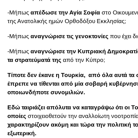
-Μήπως
απέδωσε την Αγία Σοφία
στο Οικουμενι
της Ανατολικής ημών Ορθοδόξου Εκκλησίας;
-Μήπως
αναγνώρισε τις γενοκτονίες
που έχει δ
-Μήπως
αναγνώρισε την Κυπριακή Δημοκρατί
τα στρατεύματά της
από την Κύπρο;
Τίποτε δεν έκανε η Τουρκία, από όλα αυτά τα
έπρεπε να τίθενται από μία σοβαρή κυβέρνησ
οποιωνδήποτε συνομιλιών.
Εδώ ταιριάζει απόλυτα να καταγράψω ότι οι Τ
οποίες
στοιχειοθετούν την αναλλοίωτη νοοτροπία
χαρακτηρίζουν ακόμη και τώρα την πολιτική το
εξωτερική.