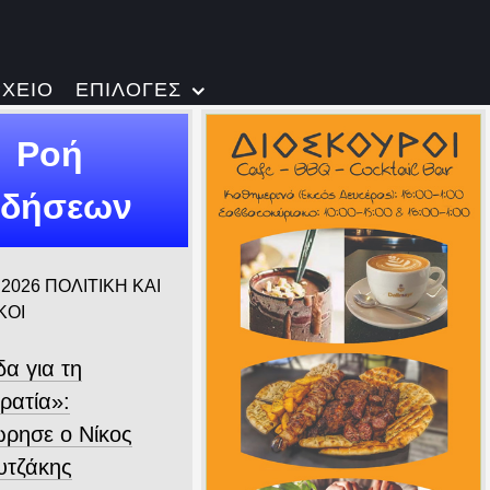
ΡΧΕΙΟ
ΕΠΙΛΟΓΕΣ
Ροή
ιδήσεων
 2026
ΠΟΛΙΤΙΚΗ ΚΑΙ
ΚΟΙ
α για τη
ρατία»:
ρησε ο Νίκος
τζάκης