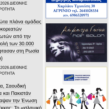
 2026
ΔΙΕΘΝΗΣ
ΙΡΟΤΗΤΑ
ώτα πλάνα ομάδας
οκορεατών
ιωτών από την
ολή των 30.000
φτασαν στη Ρωσία
ο)
 2026
ΔΙΕΘΝΗΣ
ΙΡΟΤΗΤΑ
ία, Σαουδική
α και Πακιστάν
αψαν την Ένωση
έκκας: Το «ισλαμικό