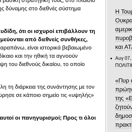
εί βασική στρατηγική τους, στο πλαίσιο
ης δύναμης στο διεθνές σύστημα
Η Του
Ουκρα
αμερι
δίδη, ότι
οι ισχυροί επιβάλλουν τη
πυροβ
μεύονται από διεθνείς συνθήκες,
και Α
αραπάνω, είναι ιστορικά βεβαιωμένο
 δίκαιο και την ηθική τα αγνοούν
Αυγ 07,
ψη του διεθνούς δικαίου, το οποίο
ΠΟΛΙΤΙ
«Πυρ 
 όλη τη διάρκεια της συνάντησης με τον
πρώην
ώρησε σε κάποιο σημείο τις «υψηλής»
της «Ε
ζητού
δημοσ
 αυτοί οι πανηγυρισμοί; Προς τι όλοι
πρακτ