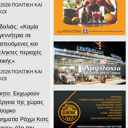
 2026
ΠΟΛΙΤΙΚΗ ΚΑΙ
ΚΟΙ
δαλιάς: «Καμία
γεννήτρια σε
ατευόμενες και
ληκτες περιοχές
τικής»
 2026
ΠΟΛΙΤΙΚΗ ΚΑΙ
ΚΟΙ
όητο: Εκχωρούν
νέργεια της χώρας
Τούρκο
ιρηματία Ράχμι Κοτς
ρνει» όλη την