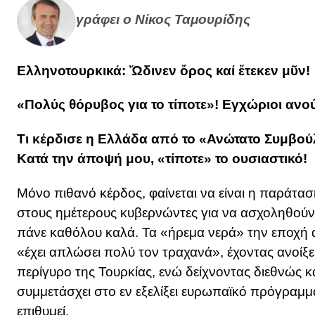
γράφει ο Νίκος Ταμουρίδης
Ελληνοτουρκικά: Ὤδινεν ὄρος καί ἔτεκεν μῦν!
«Πολύς θόρυβος για το τίποτε»! Εγχώριοι ανο
Τι κέρδισε η Ελλάδα από το «Ανώτατο Συμβού
Κατά την άποψή μου, «τίποτε» το ουσιαστικό!
Μόνο πιθανό κέρδος, φαίνεται να είναι η παράτα
στους ημέτερους κυβερνώντες για να ασχοληθούν 
πάνε καθόλου καλά. Τα «ήρεμα νερά» την εποχή α
«έχει απλώσει πολύ τον τραχανά», έχοντας ανοίξ
περίγυρο της Τουρκίας, ενώ δείχνοντας διεθνώς 
συμμετάσχει στο εν εξελίξει ευρωπαϊκό πρόγραμμ
επιθυμεί.