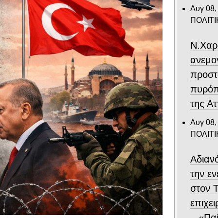
Αυγ 08,
ΠΟΛΙΤΙ
Ν.Χαρ
ανεμο
προστ
πυρόπ
της Ατ
Αυγ 08,
ΠΟΛΙΤΙ
Αδιαν
την ε
στον 
επιχε
– «Παί