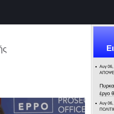
Ε
ής
Αυγ 06,
ΑΠΟΨΕ
Πυρκα
έργο θ
Αυγ 06,
ΠΟΛΙΤΙ