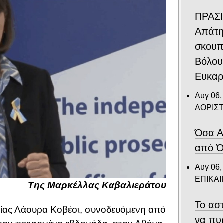
ΠΡΑΣΙ
Απάτη
σκουπ
Βόλου
Ευκαρ
Αυγ 06,
ΑΟΡΙΣ
Όσα Α
από Ό
Αυγ 06,
ΕΠΙΚΑ
Της Μαρκέλλας Καβαλιεράτου
Το αστ
ίας Λάουρα Κοβέσι, συνοδευόμενη από
να πυ