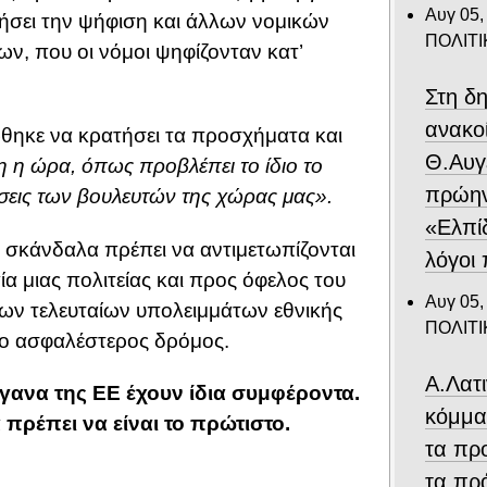
Αυγ 05,
ιτήσει την ψήφιση και άλλων νομικών
ΠΟΛΙΤΙ
ν, που οι νόμοι ψηφίζονταν κατ’
Στη δ
ανακο
ηκε να κρατήσει τα προσχήματα και
Θ.Αυγ
νη η ώρα, όπως προβλέπει το ίδιο το
πρώην
άσεις των βουλευτών της χώρας μας».
«Ελπίδ
κά σκάνδαλα πρέπει να αντιμετωπίζονται
λόγοι
α μιας πολιτείας και προς όφελος του
Αυγ 05,
ων τελευταίων υπολειμμάτων εθνικής
ΠΟΛΙΤΙ
ι ο ασφαλέστερος δρόμος.
Α.Λατ
γανα της ΕΕ έχουν ίδια συμφέροντα.
κόμμα
 πρέπει να είναι το πρώτιστο.
τα πρ
τα πρ