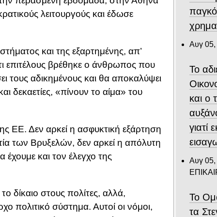
, την περασμένη εβδομάδα, στην Αθήνα
παγκό
ρατικούς λειτουργούς και έδωσε
χρημα
Αυγ 05,
τήματος και της εξαρτημένης, απ’
τι επιτέλους βρέθηκε ο άνθρωπος που
Το αδ
σει τους αδικημένους και θα αποκαλύψει
Οικον
αι δεκαετίες, «πίνουν το αίμα» του
και ο
αυξάν
γιατί 
ς ΕΕ. Δεν αρκεί η ασφυκτική εξάρτηση
εισαγ
τία των Βρυξελών, δεν αρκεί η απόλυτη
 έχουμε και τον έλεγχο της
Αυγ 05,
ΕΠΙΚΑ
το δίκαιο στους πολίτες, αλλά,
Το Ομ
ρχο πολιτικό σύστημα. Αυτοί οι νόμοι,
τα Στ