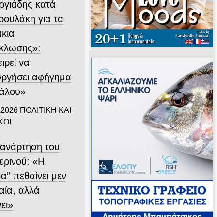
ργιάδης κατά
ρουλάκη για τα
άκια
κλωσης»:
ιρεί να
υργήσει αφήγημα
άλου»
 2026
ΠΟΛΙΤΙΚΗ ΚΑΙ
ΚΟΙ
 ανάρτηση του
ερινού: «Η
α” πεθαίνει μεν
αία, αλλά
ει»