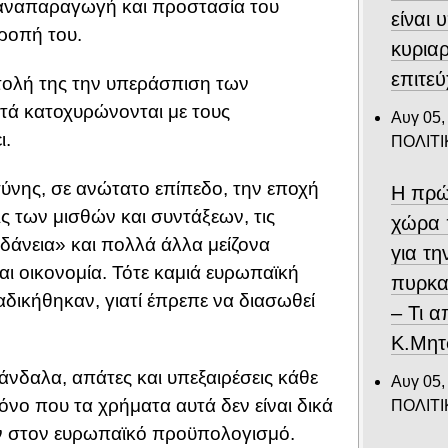
ν αναπαραγωγή και προστασία του
είναι 
ροπή του.
κυριαρ
επιτε
τολή της την υπεράσπιση των
ά κατοχυρώνονται με τους
Αυγ 05,
ι.
ΠΟΛΙΤΙ
σύνης, σε ανώτατο επίπεδο, την εποχή
Η πρώ
ις των μισθών και συντάξεων, τις
χώρα 
δάνεια» και πολλά άλλα μείζονα
για τ
αι οικονομία. Τότε καμιά ευρωπαϊκή
πυρκα
αδικήθηκαν, γιατί έπρεπε να διασωθεί
– Τι 
Κ.Μητ
νδαλα, απάτες και υπεξαιρέσεις κάθε
Αυγ 05,
όνο που τα χρήματα αυτά δεν είναι δικά
ΠΟΛΙΤΙ
λών στον ευρωπαϊκό προϋπολογισμό.