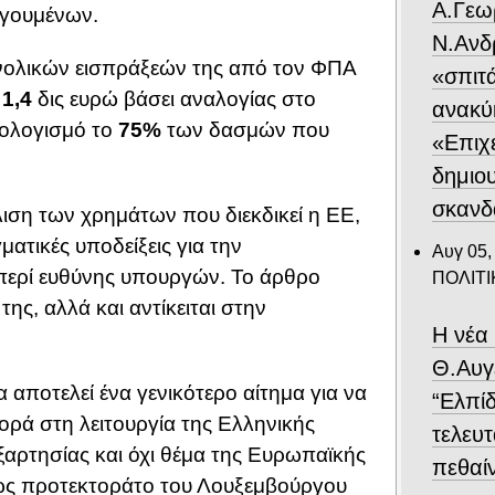
Α.Γεω
ογουμένων.
Ν.Ανδ
ολικών εισπράξεών της από τον ΦΠΑ
«σπιτ
υ
1,4
δις ευρώ βάσει αναλογίας στο
ανακύ
ολογισμό το
75%
των δασμών που
«Επιχε
δημιο
σκανδ
λιση των χρημάτων που διεκδικεί η ΕΕ,
ατικές υποδείξεις για την
Αυγ 05,
περί ευθύνης υπουργών. Το άρθρο
ΠΟΛΙΤΙ
της, αλλά και αντίκειται στην
Η νέα
Θ.Αυγ
αποτελεί ένα γενικότερο αίτημα για να
“Ελπίδ
ορά στη λειτουργία της Ελληνικής
τελευτ
ξαρτησίας και όχι θέμα της Ευρωπαϊκής
πεθαίν
ί ως προτεκτοράτο του Λουξεμβούργου