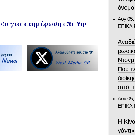
όνομά
Αυγ 05,
ο για ενημέρωση επι της
ΕΠΙΚΑ
Αναδιά
ρωσικ
Ντονμ
Πούτιν
διοίκη
από τ
Αυγ 05,
ΕΠΙΚΑ
Η Κίν
γάντι»