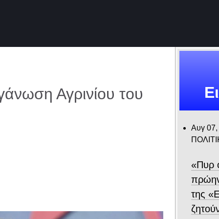
Ε
γάνωση Αγρινίου του
Αυγ 07,
ΠΟΛΙΤΙ
«Πυρ 
πρώην
της «Ε
ζητού