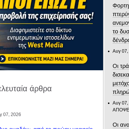
Φορτη
πτερύ
ανεμο
το δυ
δένδρα
Αυγ 07,
Οι τρ
δισεκ
μετόχ
ελευταία άρθρα
πληρώ
Αυγ 07,
ΑΠΟΨΕ
γ 07, 2026
Οι ανα