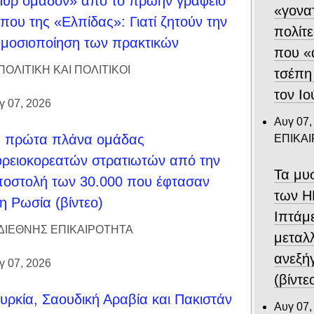
υρ ομαδόν» από το πρώην γραφείο
«γονα
που της «Ελπίδας»: Γιατί ζητούν την
πολίτε
μοσιοποίηση των πρακτικών
που «
ΠΟΛΙΤΙΚΗ ΚΑΙ ΠΟΛΙΤΙΚΟΙ
τσέπη
τον Ιο
γ 07, 2026
Αυγ 07,
α πρώτα πλάνα ομάδας
ΕΠΙΚΑ
ρειοκορεατών στρατιωτών από την
Τα μυ
οστολή των 30.000 που έφτασαν
των Η
η Ρωσία (βίντεο)
Ιπτάμ
ΔΙΕΘΝΗΣ ΕΠΙΚΑΙΡΟΤΗΤΑ
μεταλλ
ανεξή
γ 07, 2026
(βίντε
υρκία, Σαουδική Αραβία και Πακιστάν
Αυγ 07,