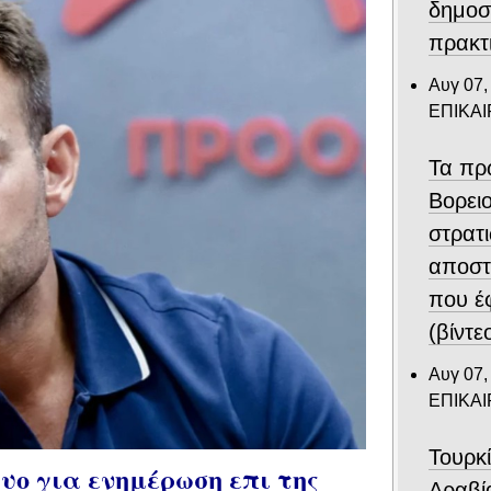
δημοσ
πρακτ
Αυγ 07,
ΕΠΙΚΑ
Τα πρ
Βορει
στρατ
αποστ
που έ
(βίντε
Αυγ 07,
ΕΠΙΚΑ
Τουρκ
ο για ενημέρωση επι της
Αραβί