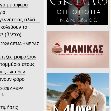
γό μεταφέρει
γιο
γεννήτριας αλλά…
σκολεύουν τα
! (βίντεο)
 2026
ΘΕΜΑ ΗΜΕΡΑΣ
άπεζες μοιράζουν
ατομμύρια στους
ους ενώ δεν
νουν φόρο
 2026
ΑΡΘΡΑ -
ΙΣ
τιμήσεις