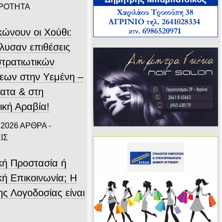
ΙΡΟΤΗΤΑ
κώνουν οι Χούθι:
λυσαν επιθέσεις
στρατιωτικών
εων στην Υεμένη –
ατα & στη
ική Αραβία!
 2026
ΑΡΘΡΑ -
ΙΣ
ική Προστασία ή
κή Επικοινωνία; Η
ης Λογοδοσίας είναι
.