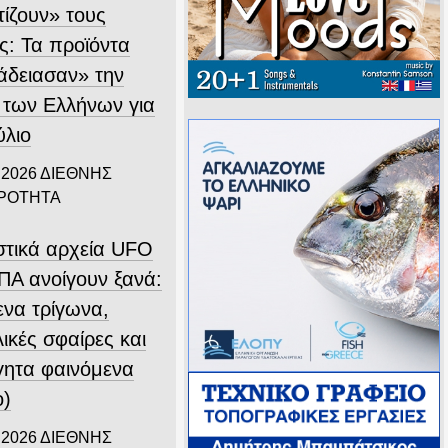
τίζουν» τους
ς: Τα προϊόντα
άδειασαν» την
 των Ελλήνων για
ύλιο
 2026
ΔΙΕΘΝΗΣ
ΙΡΟΤΗΤΑ
στικά αρχεία UFO
ΠΑ ανοίγουν ξανά:
ενα τρίγωνα,
ικές σφαίρες και
γητα φαινόμενα
ο)
 2026
ΔΙΕΘΝΗΣ