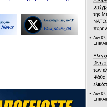
υπέγρ
της Μ
ΝΑΤΟ»
πυρην
Αυγ 07,
ΕΠΙΚΑ
Ελέγχ
βίντε
των ε
Ψάθα –
ελικό
Αυγ 07,
ΕΠΙΚΑ