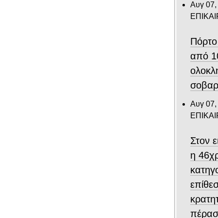
Αυγ 07,
ΕΠΙΚΑ
Πόρτο
από 1
ολοκλ
σοβαρ
Αυγ 07,
ΕΠΙΚΑ
Στον 
η 46χ
κατηγο
επίθεσ
κρατη
πέρασ