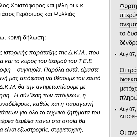
ος Χριστόφορος και μέλη οι κ.κ.
Φορτη
ιάσος Γεράσιμος και Ψυλλιάς
πτερύ
ανεμο
το δυ
τω, κοινή δήλωση:
δένδρα
ς ιστορικής παράταξης της Δ.Κ.Μ., που
Αυγ 07,
ία και το κύρος του θεσμού του
Τ.Ε.Ε.
οψη - συγκυρία. Παρόλα αυτά, είμαστε
Οι τρ
ινή μας απόφαση να θέσουμε τον εαυτό
δισεκ
.Κ.Μ. θα την αντιμετωπίσουμε με
μετόχ
ίθηση. Η σύνθεση των απόψεων, η
πληρώ
 συναδέλφους, καθώς και η παραγωγή
Αυγ 07,
άσεων για όλα τα τεχνικά ζητήματα του
ΑΠΟΨΕ
στέρεα θεμέλια πάνω στα οποία θα
 είναι εξωστρεφής, συμμετοχική,
Οι ανα