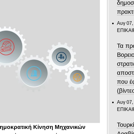
δημοσ
πρακτ
Αυγ 07,
ΕΠΙΚΑ
Τα πρ
Βορει
στρατ
αποστ
που έ
(βίντε
Αυγ 07,
ΕΠΙΚΑ
Τουρκ
ημοκρατική Κίνηση Μηχανικών
Αραβί