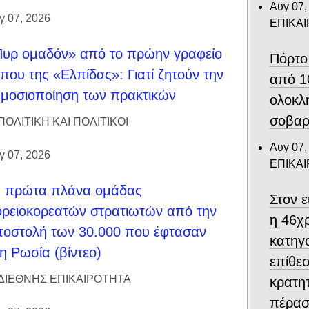
Αυγ 07,
γ 07, 2026
ΕΠΙΚΑ
υρ ομαδόν» από το πρώην γραφείο
Πόρτο
που της «Ελπίδας»: Γιατί ζητούν την
από 1
μοσιοποίηση των πρακτικών
ολοκλ
σοβαρ
ΠΟΛΙΤΙΚΗ ΚΑΙ ΠΟΛΙΤΙΚΟΙ
Αυγ 07,
γ 07, 2026
ΕΠΙΚΑ
α πρώτα πλάνα ομάδας
Στον 
ρειοκορεατών στρατιωτών από την
η 46χ
οστολή των 30.000 που έφτασαν
κατηγο
η Ρωσία (βίντεο)
επίθεσ
ΔΙΕΘΝΗΣ ΕΠΙΚΑΙΡΟΤΗΤΑ
κρατη
πέρασ