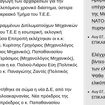
αγωγή των αρχαιρεσιών για την
υπέγρ
βλεπόμενο χρονικό διάστημα, ύστερα
της Μ
φερειακό Τμήμα του Τ.Ε.Ε.
ΝΑΤΟ»
γεγραμμένων Διπλωματούχων Μηχανικών
πυρην
ου Τ.Ε.Ε η εσωτερική, εκλογική
Αυγ 07,
ούσα Επιτροπή εκλέχτηκαν οι κ.κ:
ΕΠΙΚΑ
), Κυρίτσης Γρηγόριος (Μηχανολόγος
φος Μηχανικός), Παπαθανασίου
Ελέγχ
Γεράσιμος (Μηχανολόγος Μηχανικός),
βίντε
ι η κα. Παλιού-Λιάρου Εύη (Πολιτικός
των ε
 κ. Παναγιώτης Ζαντές (Πολιτικός
Ψάθα –
ελικό
τήθηκε σε σώμα η νέα Δ.Ε, από την
Αυγ 07,
τωλοακαρνανίας. Νέα πρόεδρος της
ΕΠΙΚΑ
τιπρόεδρος ο κ. Παπαθανασίου