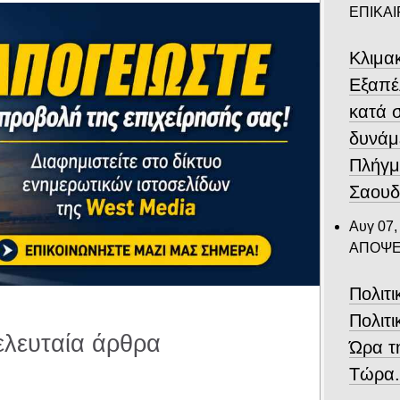
ΕΠΙΚΑ
Κλιμα
Eξαπέ
κατά 
δυνάμ
Πλήγμ
Σαουδ
Αυγ 07,
ΑΠΟΨΕ
Πολιτ
Πολιτι
ελευταία άρθρα
Ώρα τ
Τώρα