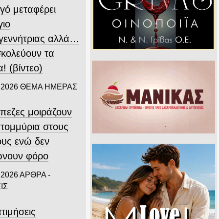
γό μεταφέρει
γιο
γεννήτριας αλλά…
σκολεύουν τα
! (βίντεο)
 2026
ΘΕΜΑ ΗΜΕΡΑΣ
άπεζες μοιράζουν
ατομμύρια στους
ους ενώ δεν
νουν φόρο
 2026
ΑΡΘΡΑ -
ΙΣ
τιμήσεις