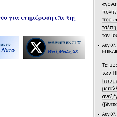
«γονα
πολίτε
ο για ενημέρωση επι της
που «
τσέπη
τον Ιο
Αυγ 07,
ΕΠΙΚΑ
Τα μυ
των Η
Ιπτάμ
μεταλλ
ανεξή
(βίντε
Αυγ 07,