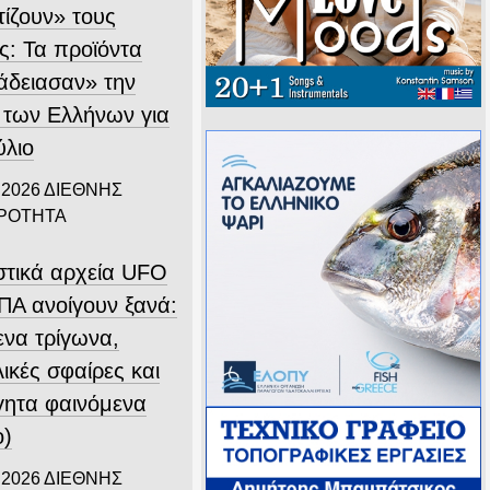
τίζουν» τους
ς: Τα προϊόντα
άδειασαν» την
 των Ελλήνων για
ύλιο
 2026
ΔΙΕΘΝΗΣ
ΙΡΟΤΗΤΑ
στικά αρχεία UFO
ΠΑ ανοίγουν ξανά:
ενα τρίγωνα,
ικές σφαίρες και
γητα φαινόμενα
ο)
 2026
ΔΙΕΘΝΗΣ