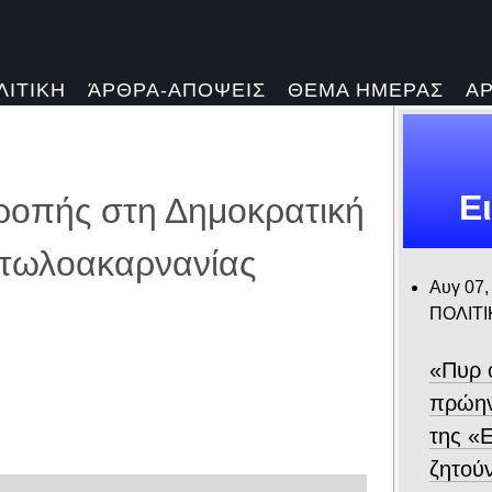
ΛΙΤΙΚΗ
ΆΡΘΡΑ-ΑΠΟΨΕΙΣ
ΘΕΜΑ ΗΜΕΡΑΣ
Α
Ε
τροπής στη Δημοκρατική
ιτωλοακαρνανίας
Αυγ 07,
ΠΟΛΙΤΙ
«Πυρ 
πρώην
της «Ε
ζητού