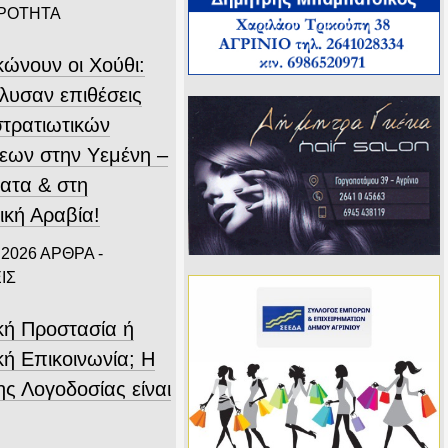
ΙΡΟΤΗΤΑ
κώνουν οι Χούθι:
λυσαν επιθέσεις
στρατιωτικών
εων στην Υεμένη –
ατα & στη
ική Αραβία!
 2026
ΑΡΘΡΑ -
ΙΣ
ική Προστασία ή
κή Επικοινωνία; Η
ης Λογοδοσίας είναι
.