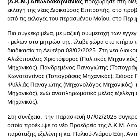
(Δ.Κ.Μ.) Αιτωλοακαρνανίας
προχώρησε στη διεξ
εκλογή της νέας Διοικούσας Επιτροπής, στο προ
από τις εκλογές του περασμένου Μαΐου, στο Περι
Πιο συγκεκριμένα, με μαζική συμμετοχή των εγ
- μελών στo μητρώo της, έλαβε χώρα στο κτήριο τ
διαδικασία τη Δευτέρα 03/02/2025. Στη νέα Διοικ
Αλεξόπουλος Χριστόφορος (Πολιτικός Μηχανικός
Μηχανικός), Πανδρεμένος Παναγιώτης (Τοπογρά
Κωνσταντίνος (Τοπογράφος Μηχανικός), Σιάσος 
Ψυλλιάς Παναγιώτης (Μηχανολόγος Μηχανικός) κα
Μηχανικός), ενώ αναπληρωματικό μέλος εξελέγη ο
Μηχανικός).
Στη συνέχεια, την Παρασκευή 07/02/2025 συγκρο
οποία προέκυψε το νέο Προεδρείο της Δ.Κ.Μ. Αι
παράταξης εξελέγη η κα. Παλιού-Λιάρου Εύη, Αν