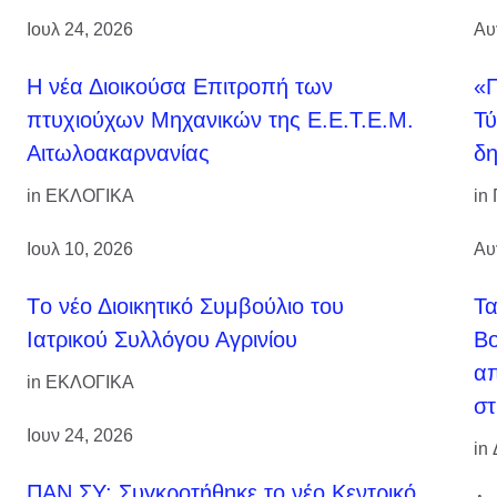
Ιουλ 24, 2026
Αυ
H νέα Διοικούσα Επιτροπή των
«Π
πτυχιούχων Μηχανικών της Ε.Ε.Τ.Ε.Μ.
Τύ
Αιτωλοακαρνανίας
δη
in
ΕΚΛΟΓΙΚΑ
in
Ιουλ 10, 2026
Αυ
Tο νέο Διοικητικό Συμβούλιο του
Τ
Ιατρικού Συλλόγου Αγρινίου
Βο
απ
in
ΕΚΛΟΓΙΚΑ
στ
Ιουν 24, 2026
in
ΠΑΝ.ΣΥ: Συγκροτήθηκε το νέο Κεντρικό