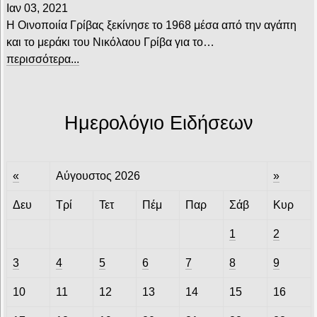
Ιαν 03, 2021
Η Οινοποιία Γρίβας ξεκίνησε το 1968 μέσα από την αγάπη
και το μεράκι του Νικόλαου Γρίβα για το…
περισσότερα...
Ημερολόγιο Ειδήσεων
«
Αύγουστος 2026
»
Δευ
Τρί
Τετ
Πέμ
Παρ
Σάβ
Κυρ
1
2
3
4
5
6
7
8
9
10
11
12
13
14
15
16