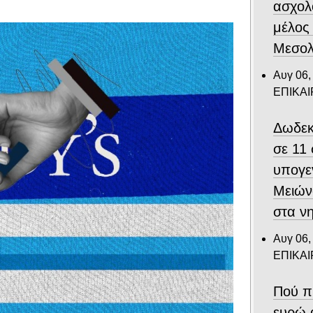
ασχολ
μέλος
Μεσολ
Αυγ 06,
ΕΠΙΚΑ
Δωδεκ
σε 11
υπογε
Μειών
στα ν
Αυγ 06,
ΕΠΙΚΑ
Πού π
ευρώ 