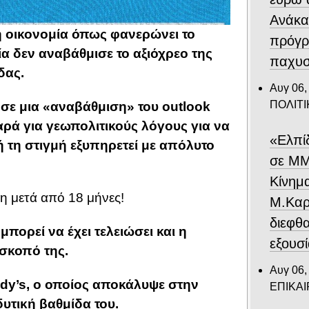
Ανάκα
ή οικονομία όπως φανερώνει το
πρόγρ
α δεν αναβάθμισε το αξιόχρεο της
παχυσ
δας.
Αυγ 06,
ΠΟΛΙΤΙ
σε μια «αναβάθμιση» του outlook
αρά για γεωπολιτικούς λόγους για να
«Ελπί
 τη στιγμή εξυπηρετεί με απόλυτο
σε ΜΜ
Κίνημ
η μετά από 18 μήνες!
Μ.Καρυ
διεφθ
πορεί να έχει τελειώσει και η
εξουσ
σκοπό της.
Αυγ 06,
dy’s, ο οποίος αποκάλυψε στην
ΕΠΙΚΑ
υτική βαθμίδα του.