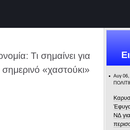
Ε
νομία: Τι σημαίνει για
 σημερινό «χαστούκι»
Αυγ 06,
ΠΟΛΙΤΙ
Καρυσ
Έφυγα
ΝΔ για
περισ