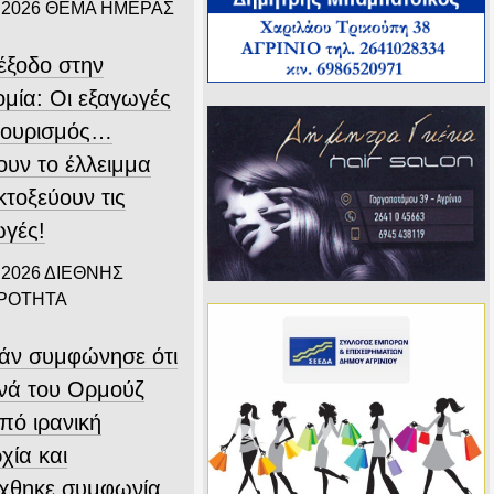
 2026
ΘΕΜΑ ΗΜΕΡΑΣ
ιέξοδο στην
ομία: Οι εξαγωγές
 τουρισμός…
ουν το έλλειμμα
εκτοξεύουν τις
ωγές!
 2026
ΔΙΕΘΝΗΣ
ΙΡΟΤΗΤΑ
άν συμφώνησε ότι
ενά του Ορμούζ
υπό ιρανική
χία και
ύχθηκε συμφωνία