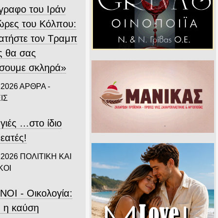
ίγραφο του Ιράν
χώρες του Κόλπου:
ατήστε τον Τραμπ
ς θα σας
σουμε σκληρά»
 2026
ΑΡΘΡΑ -
ΙΣ
γιές …στο ίδιο
εατές!
 2026
ΠΟΛΙΤΙΚΗ ΚΑΙ
ΚΟΙ
ΝΟΙ - Οικολογία:
 η καύση