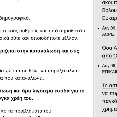
σκουπ
Βόλου
Ευκαρ
 δημογραφικό.
Αυγ 06,
τικούς ρυθμούς και αυτό σημαίνει ότι
ΑΟΡΙΣ
ασικά ούτε καν οποιοδήποτε μέλλον.
Όσα Α
ηρίζεται στην κατανάλωση και στις
από Ό
Αυγ 06,
α χώρα που θέλει να παράξει αλλά
ΕΠΙΚΑ
ρα που καταναλώνει.
Το αστ
λωση και άρα λιγότερα έσοδα για το
να πυ
ογκα χρέη του.
παγκό
χρημα
όπο τα προβλήματα του