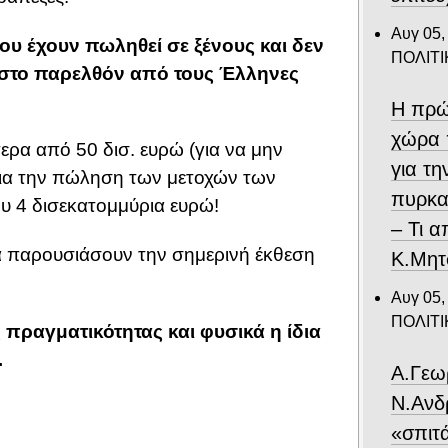
Αυγ 05,
που έχουν πωληθεί σε ξένους και δεν
ΠΟΛΙΤΙ
 στο παρελθόν από τους Έλληνες
Η πρώ
χώρα 
ρα από 50 δισ. ευρώ (για να μην
για τ
 για την πώληση των μετοχών των
πυρκα
υ 4 δισεκατομμύρια ευρώ!
– Τι 
 παρουσιάσουν την σημερινή έκθεση
Κ.Μητ
Αυγ 05,
ΠΟΛΙΤΙ
πραγματικότητας και φυσικά η ίδια
…
Α.Γεω
Ν.Ανδ
«σπιτ