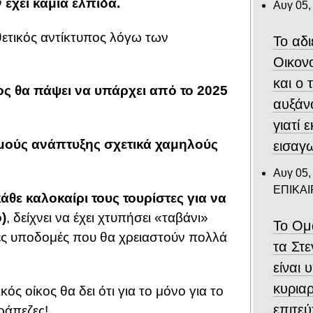
έχει καμία ελπίδα.
Αυγ 05,
θετικός αντίκτυπος λόγω των
Το αδ
Οικον
και ο
ς θα πάψει να υπάρχει από το 2025
αυξάν
γιατί 
θμούς ανάπτυξης σχετικά χαμηλούς
εισαγ
Αυγ 05,
ΕΠΙΚΑ
άθε καλοκαίρι τους τουρίστες για να
)
, δείχνει να έχει χτυπήσει «ταβάνι»
Το Ομ
νέες υποδομές που θα χρειαστούν πολλά
τα Στ
είναι 
κυριαρ
ός οίκος θα δει ότι για το μόνο για το
επιτε
ράπεζες!