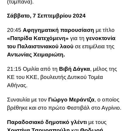
(τύμπανα).
Σάββατο, 7 Σεπτεμβρίου 2024
20:45
Αφηγηματική παρουσίαση
με τίτλο
«Πατρίδα Κατεχόμενη»
για τη
γενοκτονία
του Παλαιστινιακού λαού
σε επιμέλεια της
Αντωνίας Χειμαριώτη.
21:15 Ομιλία από τη
Βιβή Δάγκα
, μέλος της
ΚΕ του ΚΚΕ, βουλευτής Δυτικού Τομέα
Αθήνας.
Συναυλία με τον
Γιώργο Μεράντζα
, ο οποίος
βρέθηκε και στο πρώτο Φεστιβάλ στο Αγρίνιο.
Παραδοσιακό δημοτικό γλέντι
με τους
Χριστίνα Τσουραπούλη
και
Θοδωρή