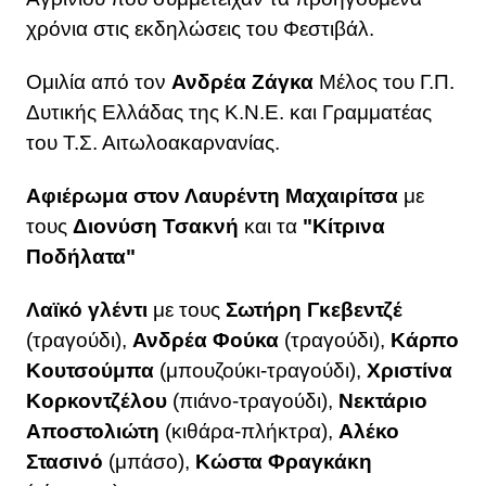
χρόνια στις εκδηλώσεις του Φεστιβάλ.
Ομιλία από τον
Ανδρέα Ζάγκα
Μέλος του Γ.Π.
Δυτικής Ελλάδας της Κ.Ν.Ε. και Γραμματέας
του Τ.Σ. Αιτωλοακαρνανίας.
Αφιέρωμα στον Λαυρέντη Μαχαιρίτσα
με
τους
Διονύση Τσακνή
και τα
"Κίτρινα
Ποδήλατα"
Λαϊκό γλέντι
με τους
Σωτήρη Γκεβεντζέ
(τραγούδι),
Ανδρέα Φούκα
(τραγούδι),
Κάρπο
Κουτσούμπα
(μπουζούκι-τραγούδι),
Χριστίνα
Κορκοντζέλου
(πιάνο-τραγούδι),
Νεκτάριο
Αποστολιώτη
(κιθάρα-πλήκτρα),
Αλέκο
Στασινό
(μπάσο),
Κώστα Φραγκάκη