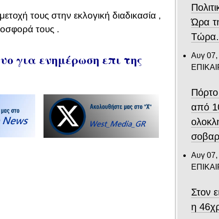
Πολιτι
ετοχή τους στην εκλογική διαδικασία ,
Ώρα τ
ροσφορά τους .
Τώρα
ο για ενημέρωση επι της
Αυγ 07,
ΕΠΙΚΑ
Πόρτο
από 1
ολοκλ
σοβαρ
Αυγ 07,
ΕΠΙΚΑ
Στον 
η 46χ