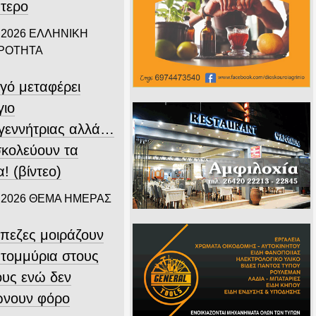
πτερο
 2026
ΕΛΛΗΝΙΚΗ
ΙΡΟΤΗΤΑ
γό μεταφέρει
γιο
γεννήτριας αλλά…
σκολεύουν τα
! (βίντεο)
 2026
ΘΕΜΑ ΗΜΕΡΑΣ
άπεζες μοιράζουν
ατομμύρια στους
ους ενώ δεν
νουν φόρο