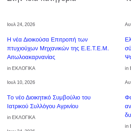
Ιουλ 24, 2026
Αυ
H νέα Διοικούσα Επιτροπή των
Ελ
πτυχιούχων Μηχανικών της Ε.Ε.Τ.Ε.Μ.
σύ
Αιτωλοακαρνανίας
Ψά
in
ΕΚΛΟΓΙΚΑ
in
Ιουλ 10, 2026
Αυ
Tο νέο Διοικητικό Συμβούλιο του
Φο
Ιατρικού Συλλόγου Αγρινίου
αν
δυ
in
ΕΚΛΟΓΙΚΑ
in