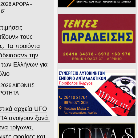
 2026
ΑΡΘΡΑ -
ΙΣ
τιμήσεις
τίζουν» τους
ς: Τα προϊόντα
άδειασαν» την
 των Ελλήνων για
ύλιο
 2026
ΔΙΕΘΝΗΣ
ΙΡΟΤΗΤΑ
στικά αρχεία UFO
ΠΑ ανοίγουν ξανά:
ενα τρίγωνα,
ικές σφαίρες και