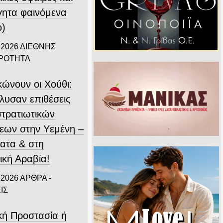
γητα φαινόμενα
ο)
 2026
ΔΙΕΘΝΗΣ
ΙΡΟΤΗΤΑ
κώνουν οι Χούθι:
λυσαν επιθέσεις
στρατιωτικών
εων στην Υεμένη –
ατα & στη
ική Αραβία!
 2026
ΑΡΘΡΑ -
ΙΣ
ική Προστασία ή