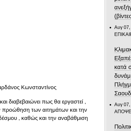
ανεξή
(βίντε
Αυγ 07,
ΕΠΙΚΑ
Κλιμα
Eξαπέ
κατά 
δυνάμ
Πλήγμ
αρδάνος Κωνσταντίνος
Σαουδ
 και διαβεβαιώνει πως θα εργαστεί ,
Αυγ 07,
ν προώθηση των αιτημάτων και την
ΑΠΟΨΕ
έσμου , καθώς και την αναβάθμιση
Πολιτ