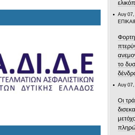
ελικό
Αυγ 07,
ΕΠΙΚΑ
Φορτη
πτερύ
ανεμο
το δυ
δένδρα
Αυγ 07,
Οι τρ
δισεκ
μετόχ
πληρώ