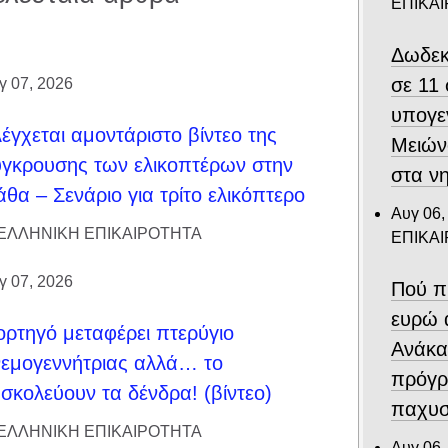
ΕΠΙΚΑ
Δωδεκ
σε 11
γ 07, 2026
υπογε
έγχεται αμοντάριστο βίντεο της
Μειών
γκρουσης των ελικοπτέρων στην
στα ν
θα – Σενάριο για τρίτο ελικόπτερο
Αυγ 06,
ΕΛΛΗΝΙΚΗ ΕΠΙΚΑΙΡΟΤΗΤΑ
ΕΠΙΚΑ
γ 07, 2026
Πού π
ευρώ 
ρτηγό μεταφέρει πτερύγιο
Ανάκα
εμογεννήτριας αλλά… το
πρόγρ
σκολεύουν τα δένδρα! (βίντεο)
παχυσ
ΕΛΛΗΝΙΚΗ ΕΠΙΚΑΙΡΟΤΗΤΑ
Αυγ 06,