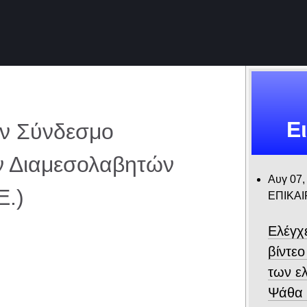
Ε
ον Σύνδεσμο
ν Διαμεσολαβητών
Αυγ 07,
Ε.)
ΕΠΙΚΑ
Ελέγχ
βίντε
των ε
Ψάθα –