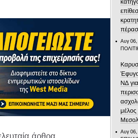
κατηγο
επίθεσ
κρατη
πέρασ
Αυγ 06,
ΠΟΛΙΤΙ
Καρυσ
Έφυγα
ΝΔ για
περισ
ασχολ
μέλος
Μεσολ
Αυγ 06,
ελευταία άρθρα