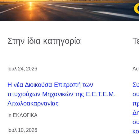
Στην ίδια κατηγορία
Τ
Ιουλ 24, 2026
Αυ
H νέα Διοικούσα Επιτροπή των
Σ
πτυχιούχων Μηχανικών της Ε.Ε.Τ.Ε.Μ.
συ
Αιτωλοακαρνανίας
πρ
Δη
in
ΕΚΛΟΓΙΚΑ
συ
Ιουλ 10, 2026
κο