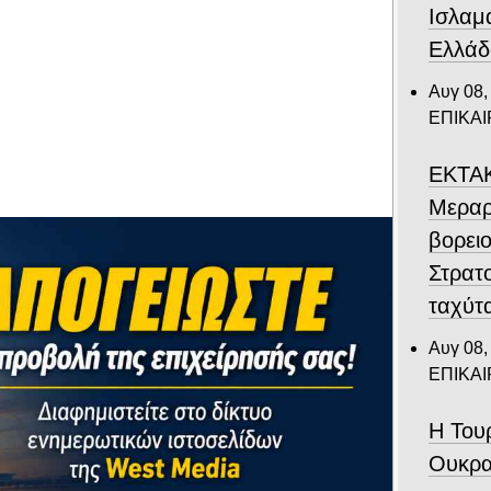
Ισλαμ
Ελλάδ
Αυγ 08,
ΕΠΙΚΑ
ΕΚΤΑΚ
Μεραρ
βορει
Στρατ
ταχύτ
Αυγ 08,
ΕΠΙΚΑ
Η Του
Ουκρα