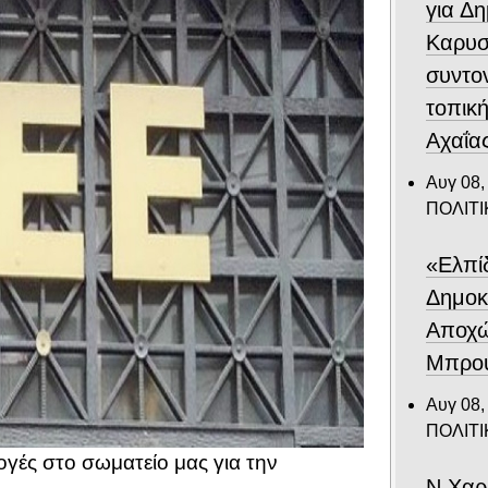
για Δ
Καρυσ
συντο
τοπική
Αχαΐα
Αυγ 08,
ΠΟΛΙΤΙ
«Ελπίδ
Δημοκ
Αποχώ
Μπρου
Αυγ 08,
ΠΟΛΙΤΙ
γές στο σωματείο μας για την
Ν.Χαρ