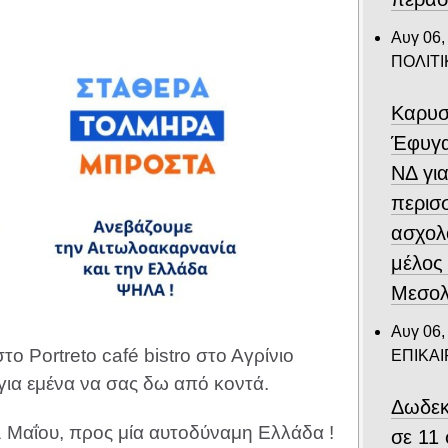
Αυγ 06,
ΠΟΛΙΤΙ
Καρυσ
Έφυγα
ΝΔ για
περισ
ασχολ
μέλος
Μεσολ
Αυγ 06,
το Portreto café bistro στο Αγρίνιο
ΕΠΙΚΑ
 για εμένα να σας δω από κοντά.
Δωδεκ
21 Μαΐου, προς μία αυτοδύναμη Ελλάδα !
σε 11