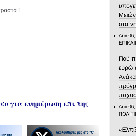
υπογε
ροστά !
Μειών
στα ν
Αυγ 06,
ΕΠΙΚΑ
Πού π
ευρώ 
Ανάκα
πρόγρ
παχυσ
ο για ενημέρωση επι της
Αυγ 06,
ΠΟΛΙΤΙ
«Ελπί