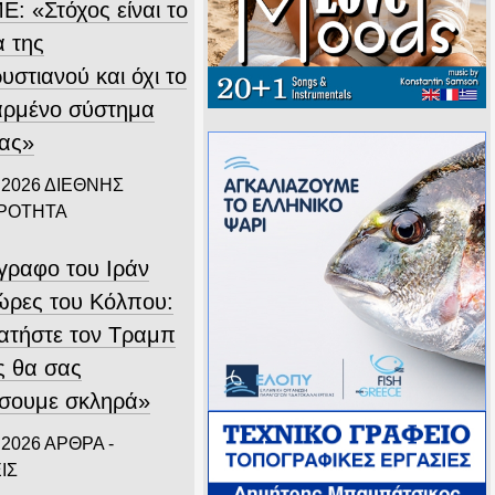
Ε: «Στόχος είναι το
α της
στιανού και όχι το
αρμένο σύστημα
ίας»
 2026
ΔΙΕΘΝΗΣ
ΙΡΟΤΗΤΑ
ίγραφο του Ιράν
χώρες του Κόλπου:
ατήστε τον Τραμπ
ς θα σας
σουμε σκληρά»
 2026
ΑΡΘΡΑ -
ΙΣ