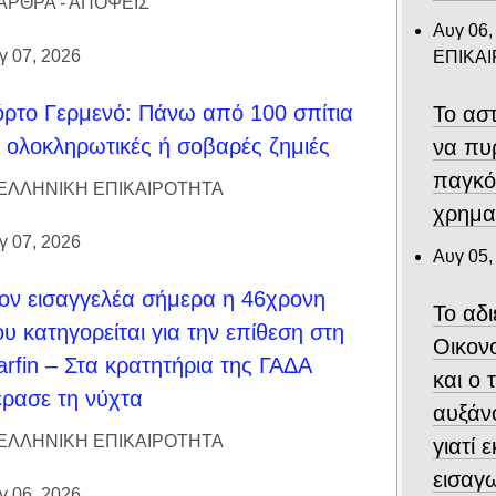
ΑΡΘΡΑ - ΑΠΟΨΕΙΣ
Αυγ 06,
γ 07, 2026
ΕΠΙΚΑ
ρτο Γερμενό: Πάνω από 100 σπίτια
Το αστ
 ολοκληρωτικές ή σοβαρές ζημιές
να πυ
παγκό
ΕΛΛΗΝΙΚΗ ΕΠΙΚΑΙΡΟΤΗΤΑ
χρημα
γ 07, 2026
Αυγ 05,
ον εισαγγελέα σήμερα η 46χρονη
Το αδ
υ κατηγορείται για την επίθεση στη
Οικον
rfin – Στα κρατητήρια της ΓΑΔΑ
και ο
ρασε τη νύχτα
αυξάν
ΕΛΛΗΝΙΚΗ ΕΠΙΚΑΙΡΟΤΗΤΑ
γιατί 
εισαγ
γ 06, 2026