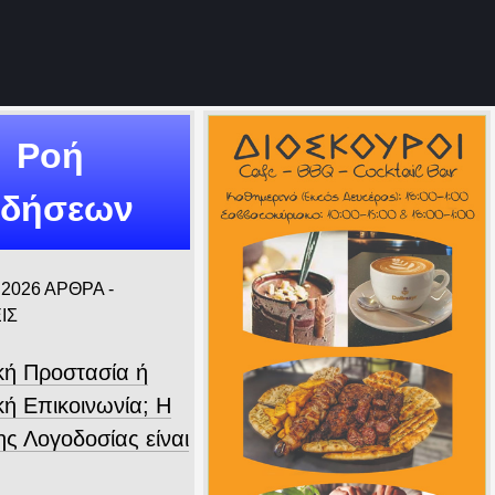
Ροή
ιδήσεων
 2026
ΑΡΘΡΑ -
ΙΣ
ική Προστασία ή
κή Επικοινωνία; Η
ης Λογοδοσίας είναι
.