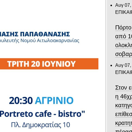
Αυγ 07,
ΕΠΙΚΑ
Πόρτο
από 1
ολοκλ
σοβαρ
Αυγ 07,
ΕΠΙΚΑ
Στον 
η 46χ
κατηγο
επίθεσ
κρατη
πέρασ