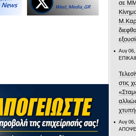
σε ΜΜ
Κίνημ
Μ.Καρυ
διεφθ
εξουσ
Αυγ 06,
ΕΠΙΚΑ
Τελεσ
στις 
«Σταμ
αλλιώ
χτυπή
Αυγ 06,
ΑΠΟΨΕ