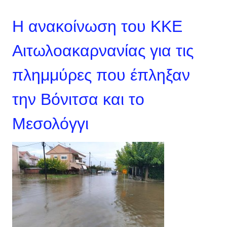
Η ανακοίνωση του ΚΚΕ
Αιτωλοακαρνανίας για τις
πλημμύρες που έπληξαν
την Βόνιτσα και το
Μεσολόγγι