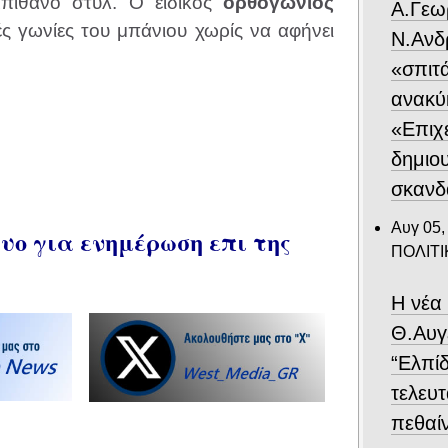
 απίθανο στυλ. Ο ειδικός
ορθογώνιος
Α.Γεω
ς γωνίες του μπάνιου χωρίς να αφήνει
Ν.Ανδ
«σπιτ
ανακύ
«Επιχε
δημιο
σκανδ
Αυγ 05,
ο για ενημέρωση επι της
ΠΟΛΙΤΙ
Η νέα
Θ.Αυγ
“Ελπίδ
τελευτ
πεθαίν