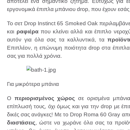
αποτελεί ένα σημαντικό ζήτημα. Ευτυχώς για ε
εργονομικά έπιπλα μπάνιου drop, που έχουν εσά
Το σετ Drop Instinct 65 Smoked Oak περιλαμβάνε
και
ραφιέρα
που κλείνει αλλά και έπιπλο νεροχ
αυτόν για όλα σας τα καλλυντικά, τα
προϊόντ
Επιπλέον, η επώνυμη ποιότητα drop στα έπιπλα μ
σας για πολλά χρόνια.
Για μικρότερα μπάνια
Ο
περιορισμένος χώρος
σε ορισμένα μπάνια
επίπλωσή τους, όχι όμως και για την drop με έ
δικές σας ανάγκες! Με το Drop Roma 60 Gray α
διαστάσεις
, ώστε να χωράνε όλα σας τα προϊό