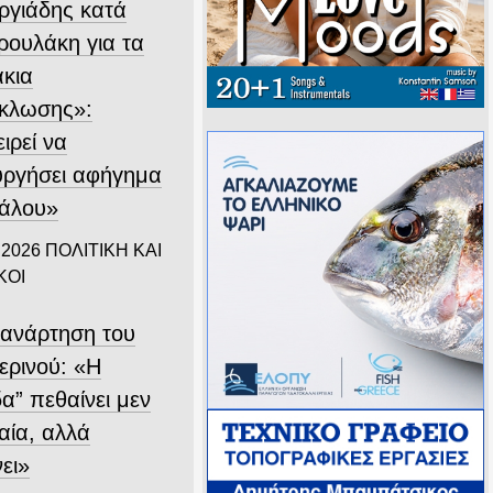
ργιάδης κατά
ρουλάκη για τα
άκια
κλωσης»:
ιρεί να
υργήσει αφήγημα
άλου»
 2026
ΠΟΛΙΤΙΚΗ ΚΑΙ
ΚΟΙ
 ανάρτηση του
ερινού: «Η
α” πεθαίνει μεν
αία, αλλά
ει»