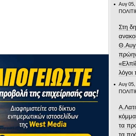
Αυγ 05,
ΠΟΛΙΤΙ
Στη δ
ανακο
Θ.Αυγ
πρώην
«Ελπίδ
λόγοι
Αυγ 05,
ΠΟΛΙΤΙ
Α.Λατ
κόμμα
τα πρ
τα πρ