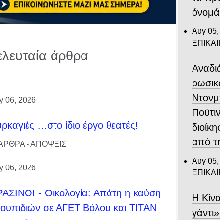
όνομά
Αυγ 05,
ΕΠΙΚΑ
ελευταία άρθρα
Αναδιά
ρωσικ
Ντονμ
γ 06, 2026
Πούτιν
ρκαγιές …στο ίδιο έργο θεατές!
διοίκη
από τ
ΑΡΘΡΑ - ΑΠΟΨΕΙΣ
Αυγ 05,
γ 06, 2026
ΕΠΙΚΑ
ΑΣΙΝΟΙ - Οικολογία: Απάτη η καύση
Η Κίν
ουπιδιών σε ΑΓΕΤ Βόλου και ΤΙΤΑΝ
γάντι»