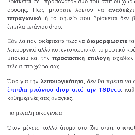
βρίσκεται σε προσανατολισμό του σπιτιού χωρ
οροφής. Πώς μπορείτε λοιπόν να
αναδείξετ
τετραγωνικά
ή το σημείο που βρίσκεται δεν 
έπιπλα μπάνιου drop.
Εάν λοιπόν σκέφτεστε πώς να
διαμορφώσετε
τ
λειτουργικό αλλά και εντυπωσιακό, το μυστικό κ
μπάνιου και την
προσεκτική
επιλογή
σχεδίων 
τέλεια στο χώρο σας.
Όσο για την
λειτουργικότητα
, δεν θα πρέπει να 
έπιπλα μπάνιου drop από την TSDeco
, κα
καθημερινές σας ανάγκες.
Για μεγάλη οικογένεια
Όταν μένετε πολλά άτομα στο ίδιο σπίτι, ο
απο