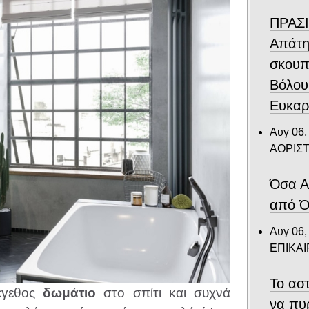
ΠΡΑΣΙ
Απάτη
σκουπ
Βόλου
Ευκαρ
Αυγ 06,
ΑΟΡΙΣ
Όσα Α
από Ό
Αυγ 06,
ΕΠΙΚΑ
Το αστ
έγεθος
δωμάτιο
στο σπίτι και συχνά
να πυ