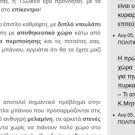
σάς, η TSDeco έχει προνοήσει, με τα
είναι 
ς στο
επίκεντρο
!
κυριαρ
επιτε
ι έπιπλο καθρέφτη, με
διπλό ντουλάπι
ύτη με
αποθηκευτικό χώρο
κάτω από
Αυγ 05,
α περιποίησης
και τις πετσέτες σας.
ΠΟΛΙΤΙ
πάνιου, εγγυάται ότι θα τα έχετε μαζί
Η πρώ
χώρα 
για τ
πυρκα
– Τι 
 αποτελεί σημαντικό πρόβλημα στην
Κ.Μητ
πιπλα μπάνιου που προσαρμόζονται στις
Αυγ 05,
πό ανθυγρή
μελαμίνη
, σε αρκετά
στενές
ΠΟΛΙΤΙ
ντα χωρίς να πιάνουν πολύ χώρο στο