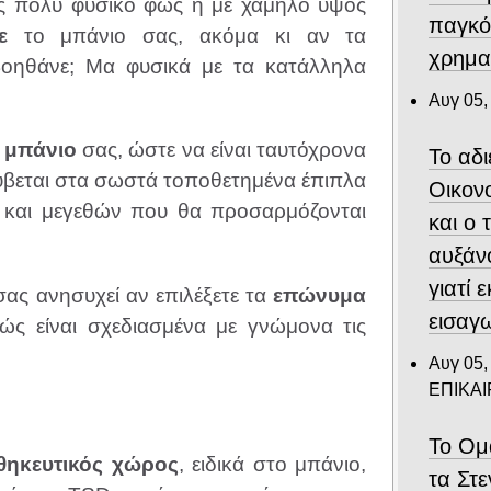
ίς πολύ φυσικό φως ή με χαμηλό ύψος
παγκό
ε
το μπάνιο σας, ακόμα κι αν τα
χρημα
βοηθάνε; Μα φυσικά με τα κατάλληλα
Αυγ 05,
ο
μπάνιο
σας, ώστε να είναι ταυτόχρονα
Το αδ
ρύβεται στα σωστά τοποθετημένα έπιπλα
Οικον
και μεγεθών που θα προσαρμόζονται
και ο
αυξάν
γιατί 
σας ανησυχεί αν επιλέξετε τα
επώνυμα
εισαγ
θώς είναι σχεδιασμένα με γνώμονα τις
Αυγ 05,
ΕΠΙΚΑ
Το Ομ
θηκευτικός χώρος
, ειδικά στο μπάνιο,
τα Στ