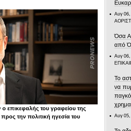
Ευκαρ
Αυγ 06,
ΑΟΡΙΣ
Όσα Α
από Ό
Αυγ 06,
ΕΠΙΚΑ
Το αστ
να πυ
παγκό
χρημα
 ο επικεφαλής του γραφείου της
Αυγ 05,
προς την πολιτική ηγεσία του
Το αδ