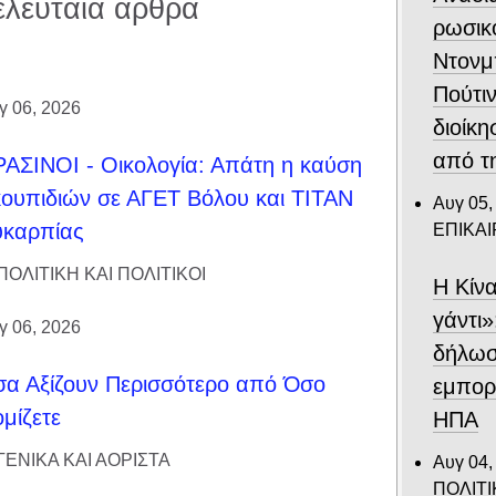
ελευταία άρθρα
ρωσικ
Ντονμ
Πούτιν
γ 06, 2026
διοίκη
από τ
ΑΣΙΝΟΙ - Οικολογία: Απάτη η καύση
ουπιδιών σε ΑΓΕΤ Βόλου και ΤΙΤΑΝ
Αυγ 05,
υκαρπίας
ΕΠΙΚΑ
ΠΟΛΙΤΙΚΗ ΚΑΙ ΠΟΛΙΤΙΚΟΙ
Η Κίν
γάντι»
γ 06, 2026
δήλωσ
α Αξίζουν Περισσότερο από Όσο
εμπορι
μίζετε
ΗΠΑ
ΓΕΝΙΚΑ ΚΑΙ ΑΟΡΙΣΤΑ
Αυγ 04,
ΠΟΛΙΤΙ