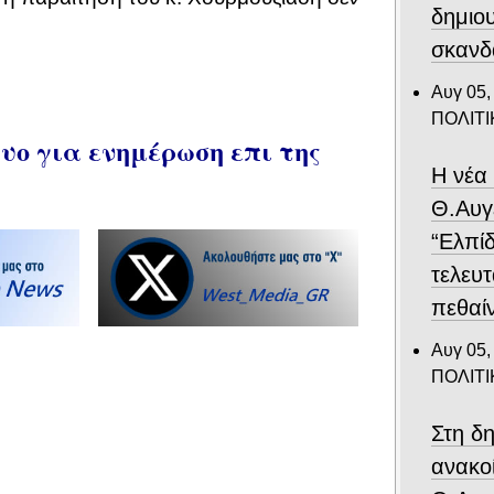
δημιο
σκανδ
Αυγ 05,
ΠΟΛΙΤΙ
ο για ενημέρωση επι της
Η νέα
Θ.Αυγ
“Ελπίδ
τελευτ
πεθαίν
Αυγ 05,
ΠΟΛΙΤΙ
Στη δ
ανακο