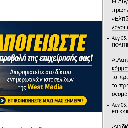
Θ.Αυγ
πρώην
«Ελπίδ
λόγοι
Αυγ 05,
ΠΟΛΙΤΙ
Α.Λατ
κόμμα
τα πρ
τα πρ
όνομά
Αυγ 05,
ΕΠΙΚΑ
Αναδιά