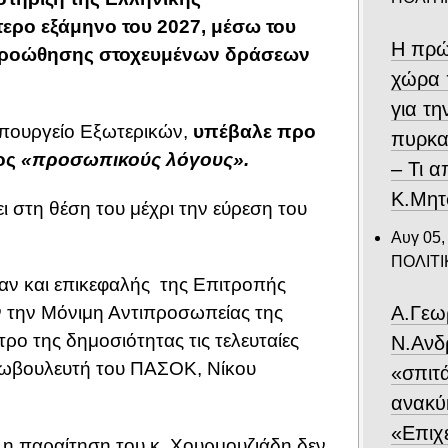
τερο εξάμηνο του 2027, μέσω του
Η πρώ
 προώθησης στοχευμένων δράσεων
χώρα 
για τ
υπουργείο Εξωτερικών,
υπέβαλε προ
πυρκα
ος
«προσωπικούς λόγους».
– Τι 
Κ.Μητ
στη θέση του μέχρι την εύρεση του
Αυγ 05,
ΠΟΛΙΤΙ
αν και επικεφαλής της Επιτροπής
Α.Γεω
 την Μόνιμη Αντιπροσωπείας της
ρο της δημοσιότητας τις τελευταίες
Ν.Ανδ
ρωβουλευτή του ΠΑΣΟΚ, Νίκου
«σπιτ
ανακύ
«Επιχε
 η παραίτηση του κ. Χουρμουζιάδη δεν