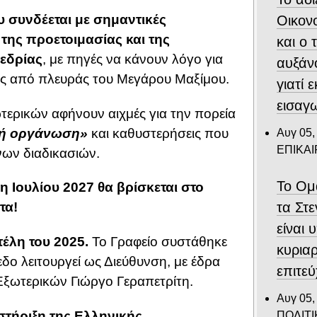
συνδέεται με σημαντικές
Οικον
της προετοιμασίας και της
και ο
εδρίας
, με πηγές να κάνουν λόγο για
αυξάν
ίες από πλευράς του Μεγάρου Μαξίμου.
γιατί 
εισαγ
τερικών αφήνουν αιχμές για την πορεία
ή οργάνωση»
και καθυστερήσεις που
Αυγ 05,
ΕΠΙΚΑ
νων διαδικασιών.
Το Ομ
 Ιουλίου 2027 θα βρίσκεται στο
τα Στ
τα!
είναι 
έλη του 2025.
Το Γραφείο συστάθηκε
κυριαρ
δο λειτουργεί ως Διεύθυνση, με έδρα
επιτε
ξωτερικών Γιώργο Γεραπετρίτη.
Αυγ 05,
στήριξη της Ελληνικής
ΠΟΛΙΤΙ