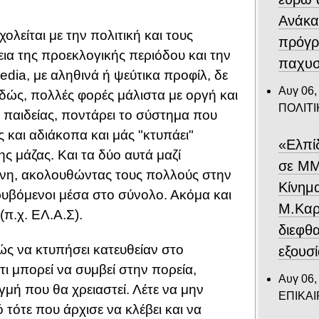
Ανάκα
λείται με την πολιτική και τους
πρόγρ
εια της προεκλογικής περιόδου και την
παχυσ
dia, με αληθινά ή ψεύτικα προφίλ, δε
Αυγ 06,
δώς, πολλές φορές μάλιστα με οργή και
ΠΟΛΙΤΙ
η παιδείας, ποντάρει το σύστημα που
 και αδιάκοπα και μάς "κτυπάει"
«Ελπί
ς μάζας. Και τα δύο αυτά μαζί
σε ΜΜ
ύνη, ακολουθώντας τους πολλούς στην
Κίνημ
κρυβόμενοι μέσα στο σύνολο. Ακόμα και
Μ.Καρυ
(π.χ. ΕΛ.Α.Σ).
διεφθ
ώς να κτυπήσει κατευθείαν στο
εξουσ
τι μπορεί να συμβεί στην πορεία,
Αυγ 06,
τιγμή που θα χρειαστεί. Λέτε να μην
ΕΠΙΚΑ
τότε που άρχισε να κλέβει και να