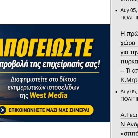
Αυγ 05,
ΠΟΛΙΤΙ
Η πρώ
χώρα 
για τ
πυρκα
– Τι 
Κ.Μητ
Αυγ 05,
ΠΟΛΙΤΙ
Α.Γεω
Ν.Ανδ
«σπιτ