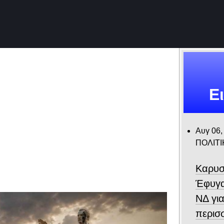
Ε
.
Αυγ 06,
ΠΟΛΙΤΙ
Καρυσ
Έφυγα
ΝΔ για
περισ