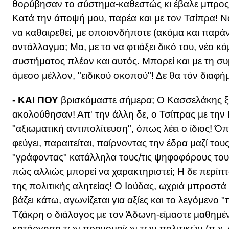
θορύβησαν το σύστημα-καθεστώς κι έβαλε μπρος
Κατά την άποψή μου, παρέα και με τον Τσίπρα! Να
να καθαιρεθεί, με οποιονδήποτε (ακόμα και παρά
αντάλλαγμα; Μα, με το να φτιάξει δικό του, νέο κ
συστήματος πλέον και αυτός. Μπορεί και με τη σ
άμεσο μέλλον, "ειδικού σκοπού"! Δε θα τόν διαφή
- ΚΑΙ ΠΟΥ
βρισκόμαστε σήμερα; Ο Κασσελάκης ξέ
ακολούθησαν! Απ' την άλλη δε, ο Τσίπρας με την Ε
"αξιωματική αντιπολίτευση", όπως λέει ο ίδιος! Ό
φεύγει, παραιτείται, παίρνοντας την έδρα μαζί το
"γράφοντας" κατάλληλα τους/τις ψηφοφόρους τους!
πώς αλλιώς μπορεί να χαρακτηριστεί; Η δε περίπτ
της πολιτικής αλητείας! Ο Ιούδας, ωχριά μπροστά
βάζει κάτω, αγωνίζεται για αξίες και το λεγόμενο 
Τζάκρη ο διάλογος με τον Άδωνη-είμαστε μαθημέν
κατάργηση των προνομοίων των πολιτικών (π.χ. 