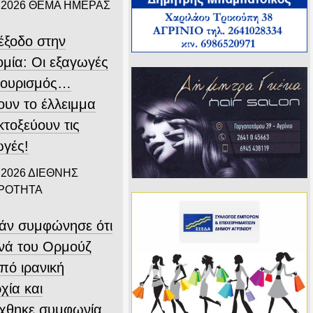
 2026
ΘΕΜΑ ΗΜΕΡΑΣ
ιέξοδο στην
ομία: Οι εξαγωγές
 τουρισμός…
ουν το έλλειμμα
εκτοξεύουν τις
ωγές!
 2026
ΔΙΕΘΝΗΣ
ΙΡΟΤΗΤΑ
άν συμφώνησε ότι
ενά του Ορμούζ
υπό ιρανική
χία και
ύχθηκε συμφωνία