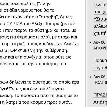
μάς τους πολίτες ("πλήν
Τελεσ
α φτιάξει νόμους που θα το
στις 
ει σε τυχόν κάποια "στραβή", όπως
«Σταμ
α ο ΣΥΡΙΖΑ του Αλέξη Τσίπρα (με τον
αλλιώ
; Ήταν παρόν το σύστημα και τότε, με
χτυπή
ους (τα θυμόμαστε όλα), με στόχο και
Αυγ 06,
 αριστερά", όπως και δεν είχε. Δεν έχει
ΑΠΟΨΕ
λε STOP σ' εκείνη την κυβέρνηση,
ηκε και στη συνέχεια, όπου ούτε ως
Πυρκα
φέρνοντας και την παραίτηση του
έργο θ
Αυγ 06,
ρών δηλώνει το σύστημα, το οποίο έχει
ΠΟΛΙΤΙ
ύγει! Όπως και δεν τού ξέφυγε ο
ΠΡΑΣΙ
ελάκη. Το ποσοστό από τη βάση με το
Απάτη
 η λατρεία του κόσμου προς αυτόν,