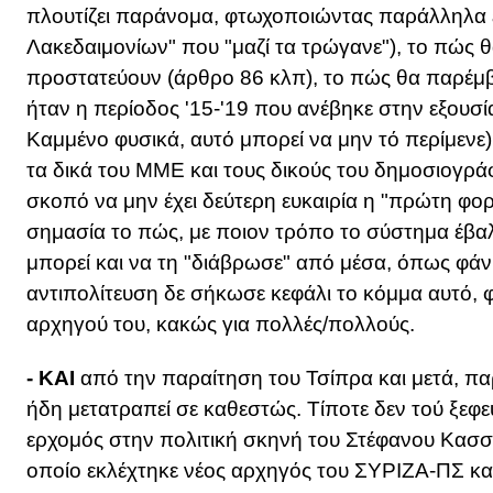
πλουτίζει παράνομα, φτωχοποιώντας παράλληλα ε
Λακεδαιμονίων" που "μαζί τα τρώγανε"), το πώς θ
προστατεύουν (άρθρο 86 κλπ), το πώς θα παρέμβ
ήταν η περίοδος '15-'19 που ανέβηκε στην εξουσί
Καμμένο φυσικά, αυτό μπορεί να μην τό περίμενε)
τα δικά του ΜΜΕ και τους δικούς του δημοσιογράφ
σκοπό να μην έχει δεύτερη ευκαιρία η "πρώτη φορά
σημασία το πώς, με ποιον τρόπο το σύστημα έβα
μπορεί και να τη "διάβρωσε" από μέσα, όπως φάν
αντιπολίτευση δε σήκωσε κεφάλι το κόμμα αυτό, 
αρχηγού του, κακώς για πολλές/πολλούς.
- ΚΑΙ
από την παραίτηση του Τσίπρα και μετά, πα
ήδη μετατραπεί σε καθεστώς. Τίποτε δεν τού ξεφε
ερχομός στην πολιτική σκηνή του Στέφανου Κασσ
οποίο εκλέχτηκε νέος αρχηγός του ΣΥΡΙΖΑ-ΠΣ και