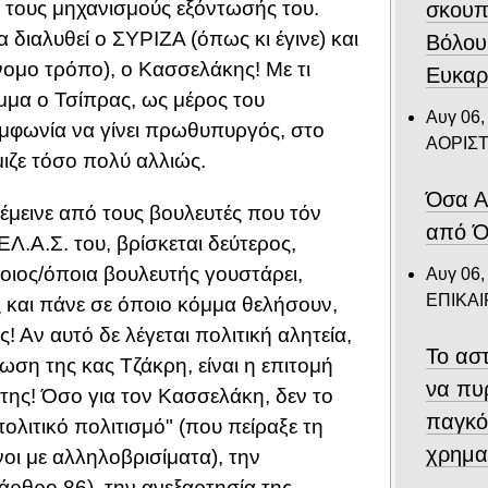
 τους μηχανισμούς εξόντωσής του.
σκουπ
 διαλυθεί ο ΣΥΡΙΖΑ (όπως κι έγινε) και
Βόλου
νομο τρόπο), ο Κασσελάκης! Με τι
Ευκαρ
όμμα ο Τσίπρας, ως μέρος του
Αυγ 06,
υμφωνία να γίνει πρωθυπυργός, στο
ΑΟΡΙΣ
μιζε τόσο πολύ αλλιώς.
Όσα Α
μεινε από τους βουλευτές που τόν
από Ό
Λ.Α.Σ. του, βρίσκεται δεύτερος,
ποιος/όποια βουλευτής γουστάρει,
Αυγ 06,
ΕΠΙΚΑ
υς και πάνε σε όποιο κόμμα θελήσουν,
 Αν αυτό δε λέγεται πολιτική αλητεία,
Το αστ
ωση της κας Τζάκρη, είναι η επιτομή
να πυ
 της! Όσο για τον Κασσελάκη, δεν το
παγκό
"πολιτικό πολιτισμό" (που πείραξε τη
χρημα
οι με αλληλοβρισίματα), την
άρθρο 86), την ανεξαρτησία της