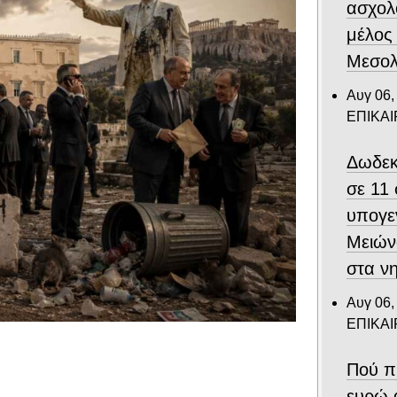
ασχολ
μέλος
Μεσολ
Αυγ 06,
ΕΠΙΚΑ
Δωδεκ
σε 11
υπογε
Μειών
στα ν
Αυγ 06,
ΕΠΙΚΑ
Πού π
ευρώ 