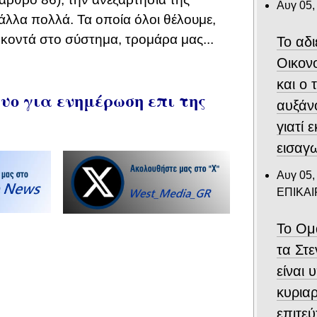
Αυγ 05,
άλλα πολλά. Τα οποία όλοι θέλουμε,
, κοντά στο σύστημα, τρομάρα μας...
Το αδ
Οικον
και ο
ο για ενημέρωση επι της
αυξάν
γιατί 
εισαγ
Αυγ 05,
ΕΠΙΚΑ
Το Ομ
τα Στ
είναι 
κυριαρ
επιτε