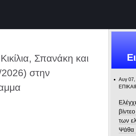
Ε
Κικίλια, Σπανάκη και
/2026) στην
Αυγ 07,
ραμμα
ΕΠΙΚΑ
Ελέγχ
βίντε
των ε
Ψάθα –