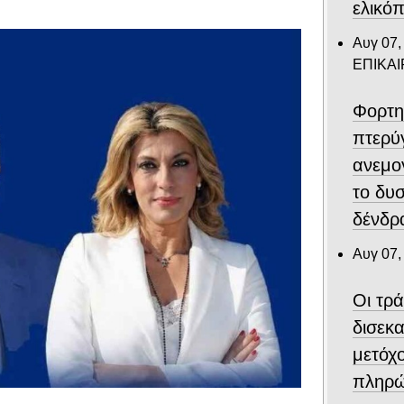
ελικό
Αυγ 07,
ΕΠΙΚΑ
Φορτη
πτερύ
ανεμο
το δυ
δένδρα
Αυγ 07,
Οι τρ
δισεκ
μετόχ
πληρώ