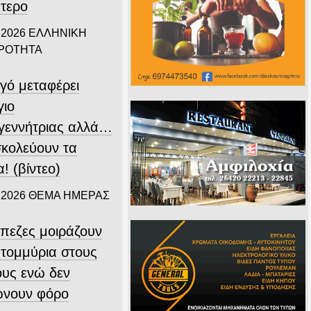
πτερο
 2026
ΕΛΛΗΝΙΚΗ
ΙΡΟΤΗΤΑ
γό μεταφέρει
γιο
γεννήτριας αλλά…
σκολεύουν τα
! (βίντεο)
 2026
ΘΕΜΑ ΗΜΕΡΑΣ
άπεζες μοιράζουν
ατομμύρια στους
ους ενώ δεν
νουν φόρο