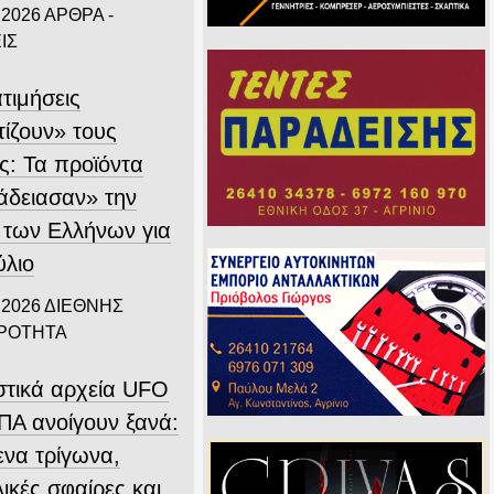
 2026
ΑΡΘΡΑ -
ΙΣ
τιμήσεις
τίζουν» τους
ς: Τα προϊόντα
άδειασαν» την
 των Ελλήνων για
ύλιο
 2026
ΔΙΕΘΝΗΣ
ΙΡΟΤΗΤΑ
στικά αρχεία UFO
ΠΑ ανοίγουν ξανά:
ενα τρίγωνα,
ικές σφαίρες και