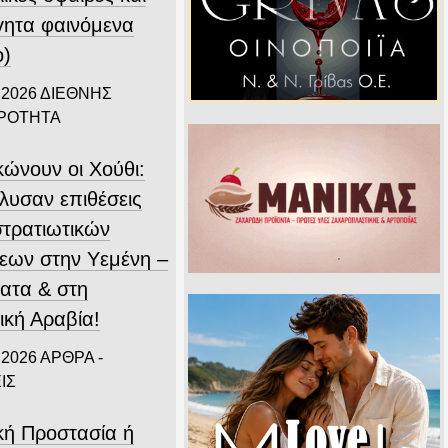
γητα φαινόμενα
ο)
 2026
ΔΙΕΘΝΗΣ
ΙΡΟΤΗΤΑ
κώνουν οι Χούθι:
λυσαν επιθέσεις
στρατιωτικών
εων στην Υεμένη –
ατα & στη
ική Αραβία!
 2026
ΑΡΘΡΑ -
ΙΣ
ική Προστασία ή