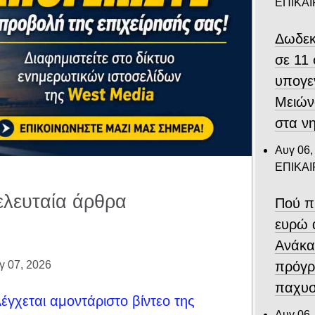
ΕΠΙΚΑ
Δωδεκ
σε 11
υπογε
Μειών
στα ν
Αυγ 06,
ΕΠΙΚΑ
ελευταία άρθρα
Πού π
ευρώ 
Ανάκα
πρόγρ
γ 07, 2026
παχυσ
έγχεται αμοντάριστο βίντεο της
Αυγ 06,