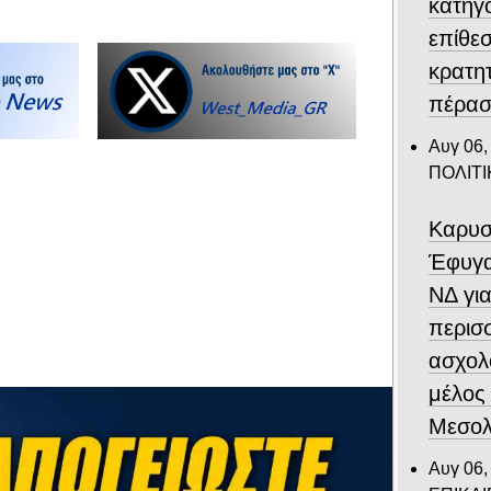
κατηγο
επίθεσ
κρατη
πέρασ
Αυγ 06,
ΠΟΛΙΤΙ
Καρυσ
Έφυγα
ΝΔ για
περισ
ασχολ
μέλος
Μεσολ
Αυγ 06,