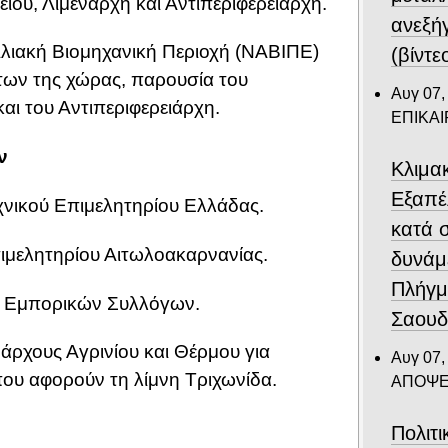
είου, Λιμενάρχη και Αντιπεριφερειάρχη.
ανεξή
λιακή Βιομηχανική Περιοχή (ΝΑΒΙΠΕ)
(βίντε
των της χώρας, παρουσία του
Αυγ 07,
ι του Αντιπεριφερειάρχη.
ΕΠΙΚΑ
ν
Κλιμα
Eξαπέ
χνικού Επιμελητηρίου Ελλάδας.
κατά 
ιμελητηρίου Αιτωλοακαρνανίας.
δυνάμ
Πλήγμ
 Εμπορικών Συλλόγων.
Σαουδ
ρχους Αγρινίου και Θέρμου για
Αυγ 07,
που αφορούν τη λίμνη Τριχωνίδα.
ΑΠΟΨΕ
Πολιτ