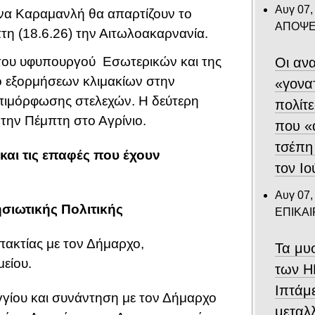
Αυγ 07,
ννα Καραμανλή θα απαρτίζουν το
ΑΠΟΨΕ
τη (18.6.26) την Αιτωλοακαρνανία.
 του υφυπουργού Εσωτερικών και της
Οι ανα
 εξορμήσεων κλιμακίων στην
«γονα
ς επιμόρφωσης στελεχών. Η δεύτερη
πολίτε
 την Πέμπτη στο Αγρίνιο.
που «
τσέπη
και τις επαφές που έχουν
τον Ιο
Αυγ 07,
ησιωτικής Πολιτικής
ΕΠΙΚΑ
ακτίας με τον Δήμαρχο,
Τα μυ
είου.
των Η
Ιπτάμ
γίου και συνάντηση με τον Δήμαρχο
μεταλλ