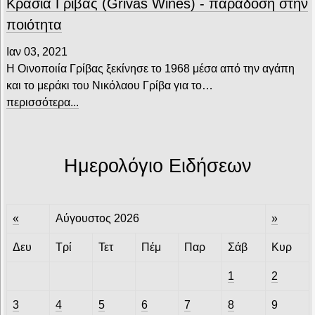
Κρασιά Γρίβας (Grivas Wines) - παράδοση στην
ποιότητα
Ιαν 03, 2021
Η Οινοποιία Γρίβας ξεκίνησε το 1968 μέσα από την αγάπη
και το μεράκι του Νικόλαου Γρίβα για το…
περισσότερα...
Ημερολόγιο Ειδήσεων
«
Αύγουστος 2026
»
Δευ
Τρί
Τετ
Πέμ
Παρ
Σάβ
Κυρ
1
2
3
4
5
6
7
8
9