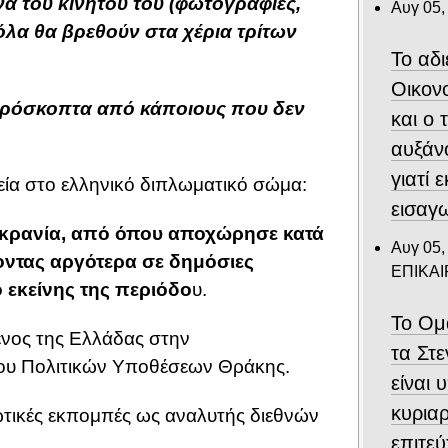
ένα του κινητού του (φωτογραφίες,
Αυγ 05,
 όλα θα βρεθούν στα χέρια τρίτων
Το αδ
Οικον
απρόσκοπτα από κάποιους που δεν
και ο
αυξάν
γιατί 
ία στο ελληνικό διπλωματικό σώμα:
εισαγ
κρανία, από όπου αποχώρησε κατά
Αυγ 05,
οντας αργότερα σε δημόσιες
ΕΠΙΚΑ
 εκείνης της περιόδο
υ.
Το Ομ
ενος της Ελλάδας στην
τα Στ
ίου Πολιτικών Υποθέσεων Θράκης.
είναι 
κυριαρ
ρωτικές εκπομπές ως αναλυτής διεθνών
επιτε