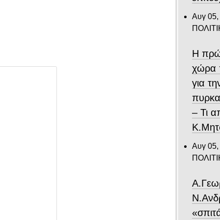
Αυγ 05,
ΠΟΛΙΤΙ
Η πρώ
χώρα 
για τ
πυρκα
– Τι 
Κ.Μητ
Αυγ 05,
ΠΟΛΙΤΙ
Α.Γεω
Ν.Ανδ
«σπιτ