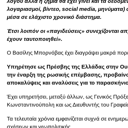
λόγου αλλά η ζημιά θα έχει γίνει και τα δεδομ
λογαριασμοί, βίντεο, social media, μηνύματα)
μέσα σε ελάχιστο χρονικό διάστημα.
Έτσι λοιπόν οι «παγιδεύσεις» συνεχίζονται 
έχουν ταυτοποιηθεί».
Ο Βασίλης Μπορνόβας έχει διαγράψει μακρά πορε
Υπηρέτησε ως Πρέσβης της Ελλάδας στην Ου
την έναρξη της ρωσικής επέμβασης, προβαίν
αποκαλύψεις και αναλύσεις για το παρασκήνιο
Έχει υπηρετήσει, μεταξύ άλλων, ως Γενικός Πρόξ
Κωνσταντινούπολη και ως Διευθυντής του Γραφε
Τα τελευταία χρόνια εμφανίζεται συχνά σε ενημε
σχέσεων και γεωπολιτικής.