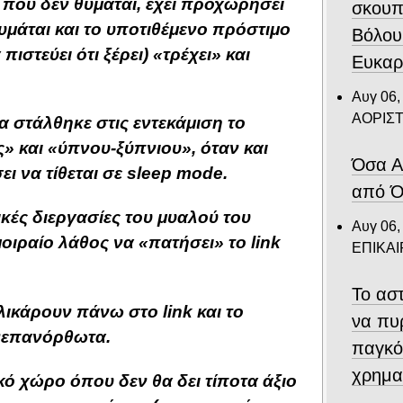
 που δεν θυμάται, έχει προχωρήσει
σκουπ
υμάται και το υποτιθέμενο πρόστιμο
Βόλου
πιστεύει ότι ξέρει) «τρέχει» και
Ευκαρ
Αυγ 06,
ΑΟΡΙΣ
α στάλθηκε στις εντεκάμιση το
» και «ύπνου-ξύπνιου», όταν και
Όσα Α
ι να τίθεται σε sleep mode.
από Ό
ικές διεργασίες του μυαλού του
Αυγ 06,
μοιραίο λάθος να «πατήσει» το link
ΕΠΙΚΑ
Το αστ
ικάρουν πάνω στο link και το
να πυ
ανεπανόρθωτα.
παγκό
χρημα
ακό χώρο όπου δεν θα δει τίποτα άξιο