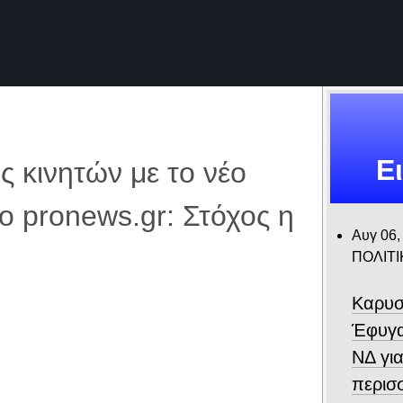
Ε
ς κινητών με το νέο
 pronews.gr: Στόχος η
Αυγ 06,
ΠΟΛΙΤΙ
Καρυσ
Έφυγα
ΝΔ για
περισ