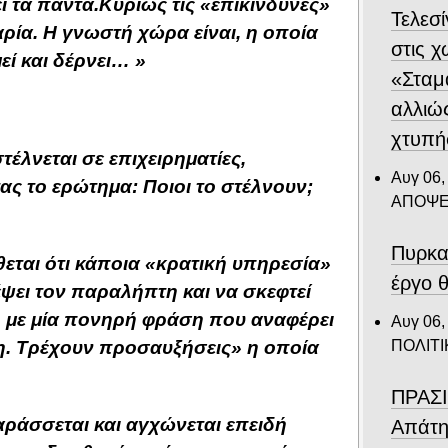
τα πάντα.Κυρίως τις «επικίνδυνες»
Τελεσ
αρία. Η γνωστή χώρα είναι, η οποία
στις 
ί και δέρνει… »
«Σταμ
αλλιώ
χτυπή
έλνεται σε επιχειρηματίες,
Αυγ 06,
ς το ερώτημα: Ποιοι το στέλνουν;
ΑΠΟΨΕ
Πυρκα
εται ότι κάποια «κρατική υπηρεσία»
έργο θ
ψει τον παραλήπτη και να σκεφτεί
, με μία πονηρή φράση που αναφέρει
Αυγ 06,
ΠΟΛΙΤΙ
. Τρέχουν προσαυξήσεις» η οποία
ΠΡΑΣΙ
αράσσεται και αγχώνεται επειδή
Απάτη