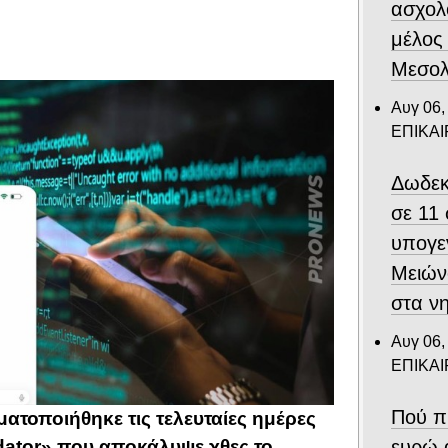
ασχολ
μέλος
Μεσολ
Αυγ 06,
ΕΠΙΚΑ
Δωδεκ
σε 11
υπογε
Μειών
στα ν
Αυγ 06,
ΕΠΙΚΑ
Πού π
ατοποιήθηκε τις τελευταίες ημέρες
ευρώ 
edator» που
αποκάλυψε χθες το