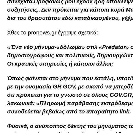
συνέχισα.Προφανως μου έχουν ήδη υποκλέψει 
συζητήσεις.. Δεν πρόκειται για κάποια κυρά Μ
δια του θρασυτάτου εδώ καταδικασμένου, γ@με
Χθες το pronews.gr έγραψε σχετικά:
«Ένα νέο μήνυμα-«δόλωμα» στιλ «Ρredator» στ
δημοσιογράφους και πολιτικούς, δημιουργώντα
Οι κρατικές υπηρεσίες ή κάποιοι άλλοι;
Όπως φαίνεται στο μήνυμα που εστάλη, υποτίθ
με την ονομασία GR GOV, με σκοπό να μπερδέ
ότι πρόκειται για το γνωστό σε όλους GOV.GR
λακωνικά: «Πληρωμή παράβασης εκπρόθεσμη
συνοδεύεται βεβαίως από το απαραίτητο link.
Φυσικά, ο ανύποπτος δέκτης του μηνύματος τ