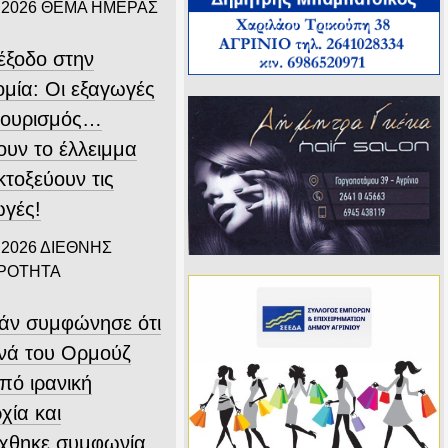
 2026
ΘΕΜΑ ΗΜΕΡΑΣ
ιέξοδο στην
ομία: Οι εξαγωγές
 τουρισμός…
ουν το έλλειμμα
εκτοξεύουν τις
ωγές!
 2026
ΔΙΕΘΝΗΣ
ΙΡΟΤΗΤΑ
άν συμφώνησε ότι
ενά του Ορμούζ
υπό ιρανική
χία και
ύχθηκε συμφωνία