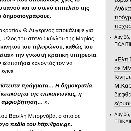
τιανού και το στενό επιτελείο της
Ανάκα
και δημοσιογράφους.
πρόγρ
παχυσ
οκρατία» Θ.Αυγερινός αποκάλυψε για
Αυγ 06,
 μέλος του στενού κύκλου της Μαρίας
ΠΟΛΙΤΙ
κινητού του τηλεφώνου, καθώς του
ίται» την γνωστή κρατική υπηρεσία
,
«Ελπί
 εξαπατήσει κάνοντάς τον να
σε ΜΜ
έγινε.
Κίνημ
Μ.Καρυ
ίστευτα πράγματα… Η δημοκρατία
ιωτικότητα της επικοινωνίας, η
διεφθ
κή αμφισβήτηση… ».
εξουσ
Αυγ 06,
του Βασίλη Μπορνόβα, ο οποίος
ΕΠΙΚΑ
ογο πεδίο του
http://gov.gr..