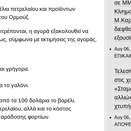
σε ΜΜ
έλια πετρελαίου και προϊόντων
Κίνημ
του Ορμούζ.
Μ.Καρυ
διεφθ
πιτρέπονται, η αγορά εξακολουθεί να
εξουσ
ως, σύμφωνα με εκτιμήσεις της αγοράς.
Αυγ 06,
ΕΠΙΚΑ
αι γρήγορα.
Τελεσ
στις 
α το γαλόνι.
«Σταμ
αλλιώ
 από τα 100 δολάρια το βαρέλι.
χτυπή
ρελαίου, αλλά και το κόστος
 παράδοσης φορτίων.
Αυγ 06,
ΑΠΟΨΕ