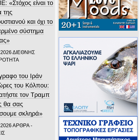
Ε: «Στόχος είναι το
α της
στιανού και όχι το
αρμένο σύστημα
ίας»
 2026
ΔΙΕΘΝΗΣ
ΙΡΟΤΗΤΑ
ίγραφο του Ιράν
χώρες του Κόλπου:
ατήστε τον Τραμπ
ς θα σας
σουμε σκληρά»
 2026
ΑΡΘΡΑ -
ΙΣ