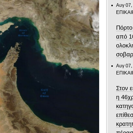
Αυγ 07,
ΕΠΙΚΑ
Πόρτο
από 1
ολοκλ
σοβαρ
Αυγ 07,
ΕΠΙΚΑ
Στον 
η 46χ
κατηγο
επίθεσ
κρατη
πέρασ