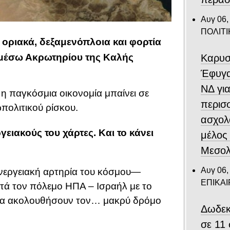
Αυγ 06,
ΠΟΛΙΤΙ
οριακά, δεξαμενόπλοια και φορτία
α μέσω Ακρωτηρίου της Καλής
Καρυσ
Έφυγα
ΝΔ για
 η παγκόσμια οικονομία μπαίνει σε
περισ
πολιτικού ρίσκου.
ασχολ
ειακούς του χάρτες. Και το κάνει
μέλος
Μεσολ
Αυγ 06,
νεργειακή αρτηρία του κόσμου—
ΕΠΙΚΑ
ά τον πόλεμο ΗΠΑ – Ισραήλ με το
αι να ακολουθήσουν τον… μακρύ δρόμο
Δωδεκ
σε 11