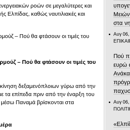
υπογε
ενεργειακών ροών σε μεγαλύτερες και
ς Ελπίδας, καθώς ναυτιλιακές και
Μειών
στα ν
Αυγ 06,
ΕΠΙΚΑ
Πού π
Ορμούζ – Πού θα φτάσουν οι τιμές του
ευρώ 
Ανάκα
πρόγρ
η κίνηση δεξαμενόπλοιων γύρω από την
παχυσ
με τα επίπεδα πριν από την έναρξη του
ς μέσω Παναμά βρίσκονται στα
Αυγ 06,
ΠΟΛΙΤΙ
«Ελπί
ημέρα