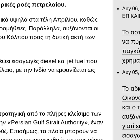
ρικές ροές πετρελαίου.
Αυγ 06,
ΕΠΙΚΑ
ρικά υψηλά στα τέλη Απριλίου, καθώς
ρομήθειες. Παράλληλα, αυξάνονται οι
Το αστ
του Κόλπου προς τη δυτική ακτή των
να πυ
παγκό
χρημα
ψει εισαγωγές diesel και jet fuel που
αιο, με την Ινδία να εμφανίζεται ως
Αυγ 05,
Το αδ
Οικον
και ο
στρατηγική από το πλήρες κλείσιμο των
αυξάν
«Persian Gulf Strait Authority», έναν
γιατί 
ούζ. Επισήμως, τα πλοία μπορούν να
εισαγ
ριση και συμμορφωθούν με τους νέους