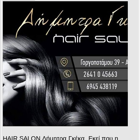
HAIR SALON Δήμητρα Γκέκα. Εκεί που η