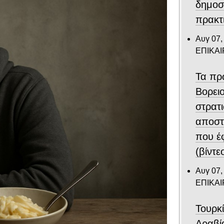
δημοσ
πρακτ
Αυγ 07,
ΕΠΙΚΑ
Τα πρ
Βορει
στρατ
αποστ
που έ
(βίντε
Αυγ 07,
ΕΠΙΚΑ
Τουρκ
Αραβί