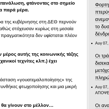
κατανάλωση, φτάνοντας στο σημείο
Φορτη
ρα παρά μέρα.
πτερύ
ανεμο
μέτρα της κυβέρνησης στη ΔΕΘ περνούν
το δυ
καθώς στόχευσαν κυρίως στη μεσαία
δένδρα
ν πραγματικότητα δεν υφίσταται πλέον
Αυγ 07,
 μέρος αυτής της κοινωνικής τάξης
Οι τρ
ανικοί τεχνίτες κλπ.) έχει
δισεκ
μετόχ
πληρώ
ατάσταση «γουατεμαλοποίησης» της
συνθήκες φτωχοποίησης και μια μικρή
Αυγ 07,
ΑΠΟΨΕ
Οι ανα
ς θα γίνουν στο μέλλον…