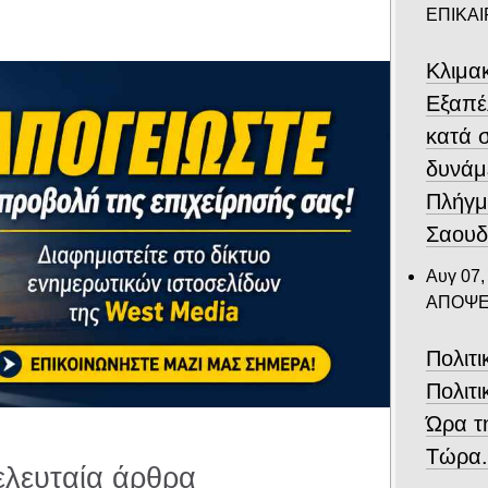
ΕΠΙΚΑ
Κλιμα
Eξαπέ
κατά 
δυνάμ
Πλήγμ
Σαουδ
Αυγ 07,
ΑΠΟΨΕ
Πολιτ
Πολιτι
Ώρα τ
Τώρα
ελευταία άρθρα