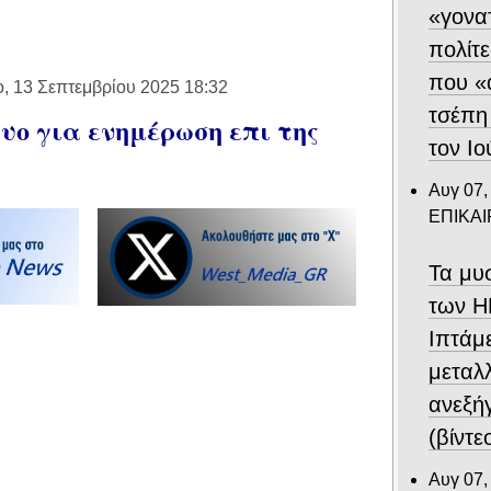
«γονα
πολίτε
που «
ο, 13 Σεπτεμβρίου 2025 18:32
τσέπη
ο για ενημέρωση επι της
τον Ιο
Αυγ 07,
ΕΠΙΚΑ
Τα μυ
των Η
Ιπτάμ
μεταλλ
ανεξή
(βίντε
Αυγ 07,