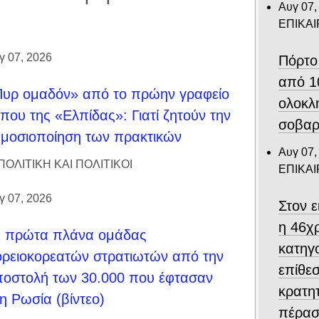
Αυγ 07,
ΕΠΙΚΑ
γ 07, 2026
Πόρτο
από 1
υρ ομαδόν» από το πρώην γραφείο
ολοκλ
που της «Ελπίδας»: Γιατί ζητούν την
σοβαρ
μοσιοποίηση των πρακτικών
Αυγ 07,
ΠΟΛΙΤΙΚΗ ΚΑΙ ΠΟΛΙΤΙΚΟΙ
ΕΠΙΚΑ
γ 07, 2026
Στον 
η 46χ
α πρώτα πλάνα ομάδας
κατηγο
ρειοκορεατών στρατιωτών από την
επίθεσ
οστολή των 30.000 που έφτασαν
κρατη
η Ρωσία (βίντεο)
πέρασ