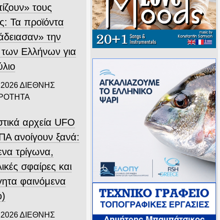
τίζουν» τους
ς: Τα προϊόντα
άδειασαν» την
 των Ελλήνων για
ύλιο
 2026
ΔΙΕΘΝΗΣ
ΙΡΟΤΗΤΑ
στικά αρχεία UFO
ΠΑ ανοίγουν ξανά:
ενα τρίγωνα,
ικές σφαίρες και
γητα φαινόμενα
ο)
 2026
ΔΙΕΘΝΗΣ