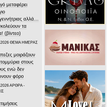
γό μεταφέρει
γιο
γεννήτριας αλλά…
σκολεύουν τα
! (βίντεο)
 2026
ΘΕΜΑ ΗΜΕΡΑΣ
άπεζες μοιράζουν
ατομμύρια στους
ους ενώ δεν
νουν φόρο
 2026
ΑΡΘΡΑ -
ΙΣ
τιμήσεις