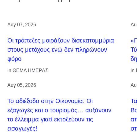
Αυγ 07, 2026
Αυ
Οι τράπεζες μοιράζουν δισεκατομμύρια
«Π
στους μετόχους ενώ δεν πληρώνουν
Τύ
φόρο
δη
in
ΘΕΜΑ ΗΜΕΡΑΣ
in
Αυγ 05, 2026
Αυ
Το αδιέξοδο στην Οικονομία: Οι
Τ
εξαγωγές και ο τουρισμός… αυξάνουν
Βο
το έλλειμμα γιατί εκτοξεύουν τις
απ
εισαγωγές!
στ