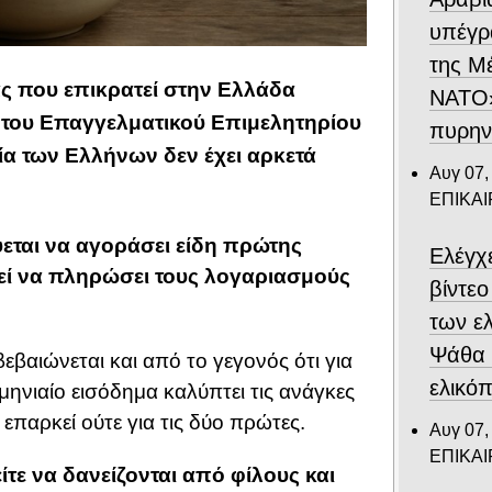
υπέγρ
της Μ
ας που επικρατεί στην Ελλάδα
ΝΑΤΟ»
του Επαγγελματικού Επιμελητηρίου
πυρην
α των Ελλήνων δεν έχει αρκετά
Αυγ 07,
ΕΠΙΚΑ
εται να αγοράσει είδη πρώτης
Ελέγχ
εί να πληρώσει τους λογαριασμούς
βίντε
των ε
Ψάθα –
εβαιώνεται και από το γεγονός ότι για
ελικό
ηνιαίο εισόδημα καλύπτει τις ανάγκες
 επαρκεί ούτε για τις δύο πρώτες.
Αυγ 07,
ΕΠΙΚΑ
ίτε να δανείζονται από φίλους και