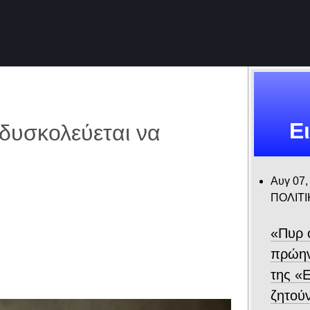
Ε
δυσκολεύεται να
Αυγ 07,
ΠΟΛΙΤΙ
«Πυρ 
πρώην
της «Ε
ζητού