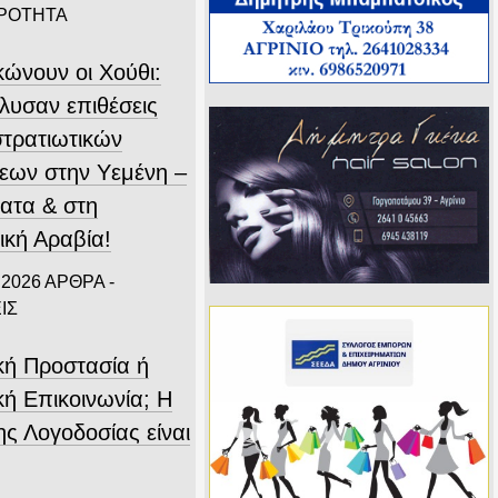
ΙΡΟΤΗΤΑ
κώνουν οι Χούθι:
λυσαν επιθέσεις
στρατιωτικών
εων στην Υεμένη –
ατα & στη
ική Αραβία!
 2026
ΑΡΘΡΑ -
ΙΣ
ική Προστασία ή
κή Επικοινωνία; Η
ης Λογοδοσίας είναι
.