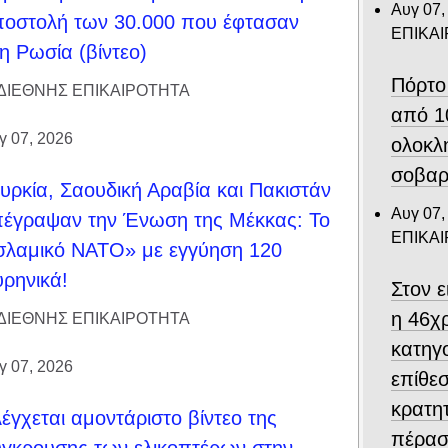
Αυγ 07,
οστολή των 30.000 που έφτασαν
ΕΠΙΚΑ
η Ρωσία (βίντεο)
Πόρτο
ΔΙΕΘΝΗΣ ΕΠΙΚΑΙΡΟΤΗΤΑ
από 1
γ 07, 2026
ολοκλ
σοβαρ
υρκία, Σαουδική Αραβία και Πακιστάν
Αυγ 07,
έγραψαν την Ένωση της Μέκκας: Το
ΕΠΙΚΑ
σλαμικό ΝΑΤΟ» με εγγύηση 120
ρηνικά!
Στον 
η 46χ
ΔΙΕΘΝΗΣ ΕΠΙΚΑΙΡΟΤΗΤΑ
κατηγο
γ 07, 2026
επίθεσ
κρατη
έγχεται αμοντάριστο βίντεο της
πέρασ
γκρουσης των ελικοπτέρων στην