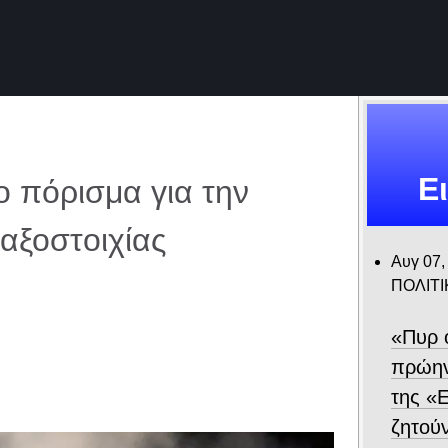
Ε
ο πόρισμα για την
αξοστοιχίας
Αυγ 07,
ΠΟΛΙΤΙ
«Πυρ 
πρώην
της «Ε
ζητού