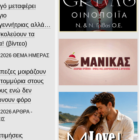
γό μεταφέρει
γιο
γεννήτριας αλλά…
σκολεύουν τα
! (βίντεο)
 2026
ΘΕΜΑ ΗΜΕΡΑΣ
άπεζες μοιράζουν
ατομμύρια στους
ους ενώ δεν
νουν φόρο
 2026
ΑΡΘΡΑ -
ΙΣ
τιμήσεις