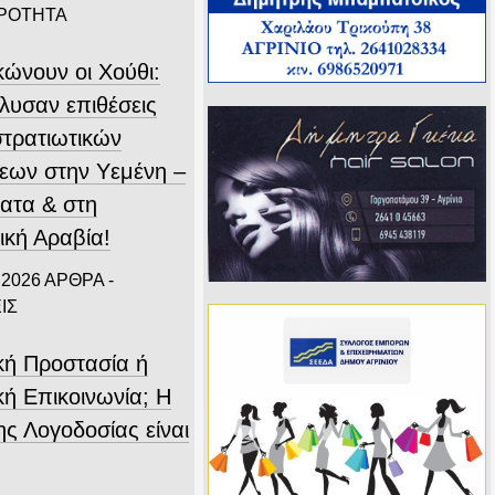
ΙΡΟΤΗΤΑ
κώνουν οι Χούθι:
λυσαν επιθέσεις
στρατιωτικών
εων στην Υεμένη –
ατα & στη
ική Αραβία!
 2026
ΑΡΘΡΑ -
ΙΣ
ική Προστασία ή
κή Επικοινωνία; Η
ης Λογοδοσίας είναι
.