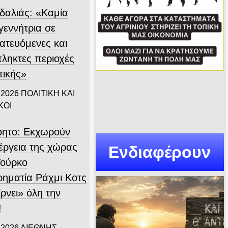
δαλιάς: «Καμία
γεννήτρια σε
ατευόμενες και
ληκτες περιοχές
τικής»
 2026
ΠΟΛΙΤΙΚΗ ΚΑΙ
ΚΟΙ
όητο: Εκχωρούν
νέργεια της χώρας
Ενδιαφέρουν
Τούρκο
ιρηματία Ράχμι Κοτς
ρνει» όλη την
!
 2026
ΔΙΕΘΝΗΣ