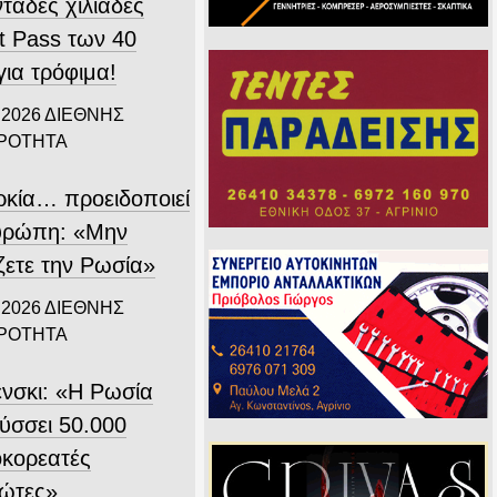
τάδες χιλιάδες
t Pass των 40
για τρόφιμα!
 2026
ΔΙΕΘΝΗΣ
ΙΡΟΤΗΤΑ
ρκία… προειδοποιεί
υρώπη: «Μην
ζετε την Ρωσία»
 2026
ΔΙΕΘΝΗΣ
ΙΡΟΤΗΤΑ
ένσκι: «Η Ρωσία
ύσσει 50.000
οκορεατές
ιώτες»