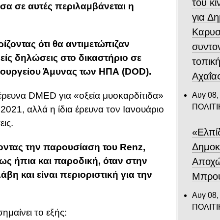
του κ
σα σε αυτές περιλαμβάνεται η
για Δ
Καρυσ
ίζοντας ότι θα αντιμετώπιζαν
συντο
είς δηλώσεις στο δικαστήριο σε
τοπική
πουργείου Άμυνας των ΗΠΑ (DOD).
Αχαΐα
 έρευνα DMED για «οξεία μυοκαρδίτιδα»
Αυγ 08,
ΠΟΛΙΤΙ
2021, αλλά η ίδια έρευνα τον Ιανουάριο
ις.
«Ελπίδ
Δημοκ
οντας την παρουσίαση του Renz,
 ως ήπια και παροδική, όταν στην
Αποχώ
βη και είναι περιοριστική για την
Μπρου
Αυγ 08,
ΠΟΛΙΤΙ
ημαίνει το εξής: