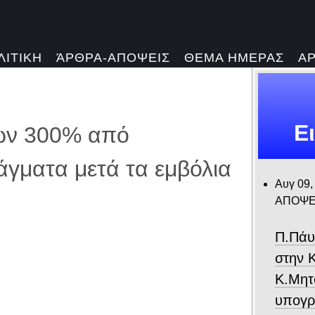
ΛΙΤΙΚΗ
ΆΡΘΡΑ-ΑΠΟΨΕΙΣ
ΘΕΜΑ ΗΜΕΡΑΣ
Α
Ε
ων 300% από
ράγματα μετά τα εμβόλια
Αυγ 09,
ΑΠΟΨΕ
Π.Πάυ
στην 
Κ.Μητ
υπογρ