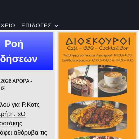
ΡΧΕΙΟ
ΕΠΙΛΟΓΕΣ
Ροή
ιδήσεων
 2026
ΑΡΘΡΑ -
ΙΣ
λου για Ρ.Κοτς
Κρήτη: «Ο
σοτάκης
άφει αθόρυβα τις