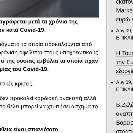
εκατον
Marke
ευρώ 
γράφεται μετά τα χρόνια της
ν κατά Covid-19.
Αυγ 09,
ΕΠΙΚΑ
φράγματα τα οποία προκαλούνται από
μφάνιση οφείλεται στους υποχρεωτικούς
Η Του
πί της ουσίας εμβόλια τα οποία είχαν
την Ε
μίας του Covid-19.
εξοργί
Αυγ 09,
τικές κρίσεις,
ΕΠΙΚΑ
η δεν προκαλεί καρδιακή ανακοπή αλλά
Β.Ζελ
το θέλει μπορεί να χτυπήσει άσχημα το
αναπτ
Βορει
θεια είναι σπανιότατο
.
στρατ