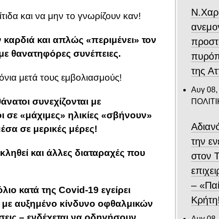
Ν.Χαρ
ιδα και να μην το γνωρίζουν καν!
ανεμο
ν καρδιά και απλώς «περιμένει» τον
προστ
 με θανατηφόρες συνέπειες.
πυρόπ
της Ατ
ρόνια μετά τους εμβολιασμούς!
Αυγ 08,
θάνατοι συνεχίζονται με
ΠΟΛΙΤΙ
ι σε «μάχιμες» ηλικίες «σβήνουν»
Αδιαν
έσα σε μερικές μέρες!
την ε
κληθεί και άλλες διαταραχές που
στον 
επιχε
– «Παί
λιο κατά της Covid-19 εγείρει
Κρήτη
η με αυξημένο κίνδυνο οφθαλμικών
σεις – ενδέχεται να οδηγήσουν
Αυγ 08,