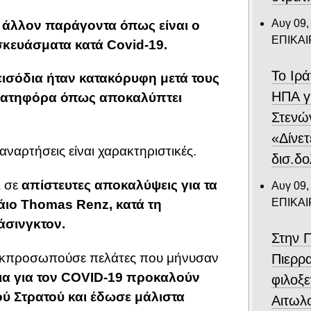
Αυγ 09,
ό άλλον παράγοντα όπως είναι ο
ΕΠΙΚΑ
σκευάσματα κατά Covid-19.
Το Ιρά
εισόδια ήταν κατακόρυφη μετά τους
ΗΠΑ γ
ανατηφόρα όπως αποκαλύπτει
Στενώ
«Δίνε
ναρτήσεις είναι χαρακτηριστικές.
δισ.δο
 σε
απίστευτες αποκαλύψεις για τα
Αυγ 09,
ΕΠΙΚΑ
άιο Thomas Renz, κατά τη
σινγκτον.
Στην 
 εκπροσωπούσε πελάτες που μήνυσαν
Πιερρ
λια για τον COVID-19 προκαλούν
φιλοξε
ύ Στρατού και έδωσε μάλιστα
Αιτωλ