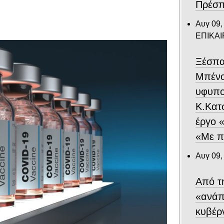
Πρέσπ
Αυγ 09,
ΕΠΙΚΑ
Ξέσπα
Μπένο
υφυπ
Κ.Κατ
έργο 
«Με π
Αυγ 09,
Από τ
«ανάπ
κυβέρ