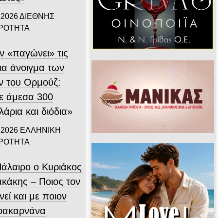
 2026
ΔΙΕΘΝΗΣ
ΙΡΟΤΗΤΑ
ν «παγώνει» τις
ια άνοιγμα των
ν του Ορμούζ:
τε άμεσα 300
λάρια και διόδια»
 2026
ΕΛΛΗΝΙΚΗ
ΙΡΟΤΗΤΑ
Πάλαιρο ο Κυριάκος
ακάκης – Ποιος τον
νεί και με ποιον
οακαρνάνα