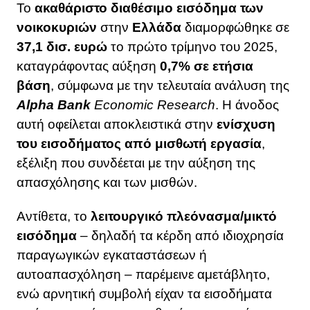
Το
ακαθάριστο διαθέσιμο εισόδημα των
νοικοκυριών
στην
Ελλάδα
διαμορφώθηκε σε
37,1 δισ. ευρώ
το πρώτο τρίμηνο του 2025,
καταγράφοντας αύξηση
0,7% σε ετήσια
βάση
, σύμφωνα με την τελευταία ανάλυση της
Alpha Bank
Economic Research
. Η άνοδος
αυτή οφείλεται αποκλειστικά στην
ενίσχυση
του
εισοδήματος
από μισθωτή εργασία
,
εξέλιξη που συνδέεται με την αύξηση της
απασχόλησης και των μισθών.
Αντίθετα, το
λειτουργικό πλεόνασμα/μικτό
εισόδημα
– δηλαδή τα κέρδη από ιδιοχρησία
παραγωγικών εγκαταστάσεων ή
αυτοαπασχόληση – παρέμεινε αμετάβλητο,
ενώ αρνητική συμβολή είχαν τα εισοδήματα