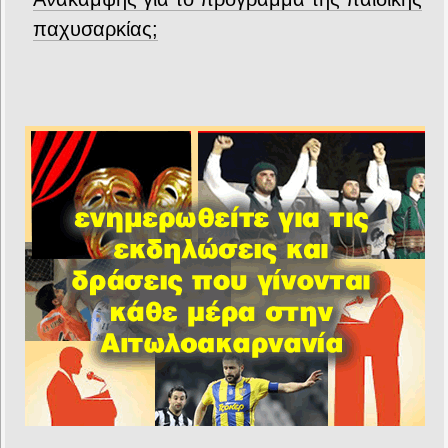
παχυσαρκίας;